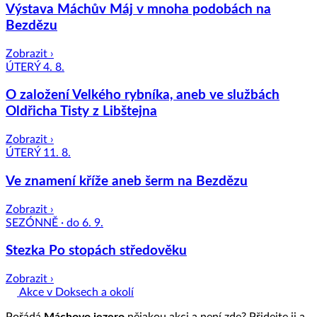
Výstava Máchův Máj v mnoha podobách na
Bezdězu
Zobrazit ›
ÚTERÝ 4. 8.
O založení Velkého rybníka, aneb ve službách
Oldřicha Tisty z Libštejna
Zobrazit ›
ÚTERÝ 11. 8.
Ve znamení kříže aneb šerm na Bezdězu
Zobrazit ›
SEZÓNNĚ · do 6. 9.
Stezka Po stopách středověku
Zobrazit ›
Akce v Doksech a okolí