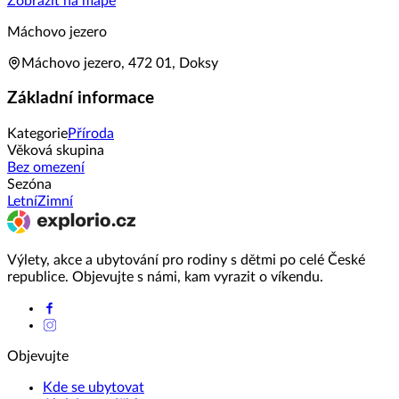
Zobrazit na mapě
Máchovo jezero
Máchovo jezero, 472 01, Doksy
Základní informace
Kategorie
Příroda
Věková skupina
Bez omezení
Sezóna
Letní
Zimní
Výlety, akce a ubytování pro rodiny s dětmi po celé České
republice. Objevujte s námi, kam vyrazit o víkendu.
Objevujte
Kde se ubytovat