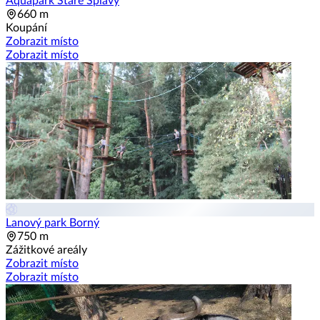
Aquapark Staré Splavy
660 m
Koupání
Zobrazit místo
Zobrazit místo
Lanový park Borný
750 m
Zážitkové areály
Zobrazit místo
Zobrazit místo