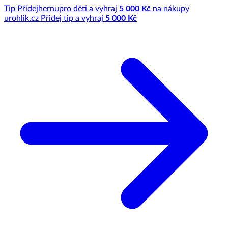
Tip
Přidej
hernu
pro děti a vyhraj
5 000 Kč
na nákupy
u
rohlik.cz
Přidej tip a vyhraj
5 000 Kč