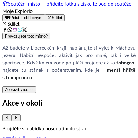
🏆
Soutěžní místo — přidejte fotku a získejte bod do soutěže
Moje Explorio
Přidat k oblíbeným
Sdílet
Sdílet
Provozujete toto místo?
Až budete v Libereckém kraji, naplánujte si výlet k Máchovu
jezeru. Nabízí nespočet aktivit jak pro malé, tak i velké
sportovce. Když kolem vody po pláži projdete až za
tobogan
,
najdete tu stánek s občerstvením, kde je i
menší hřiště
s trampolínou
.
Zobrazit více
Akce v okolí
Projděte si nabídku posunutím do stran.