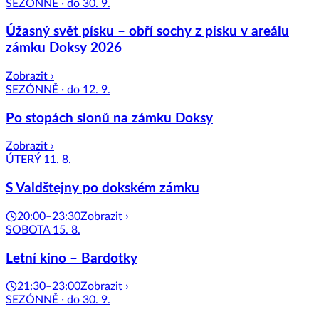
SEZÓNNĚ · do 30. 9.
Úžasný svět písku – obří sochy z písku v areálu
zámku Doksy 2026
Zobrazit ›
SEZÓNNĚ · do 12. 9.
Po stopách slonů na zámku Doksy
Zobrazit ›
ÚTERÝ 11. 8.
S Valdštejny po dokském zámku
20:00–23:30
Zobrazit ›
SOBOTA 15. 8.
Letní kino – Bardotky
21:30–23:00
Zobrazit ›
SEZÓNNĚ · do 30. 9.