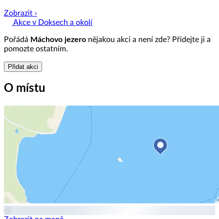
Zobrazit ›
Akce v Doksech a okolí
Pořádá
Máchovo jezero
nějakou akci a není zde? Přidejte ji a
pomozte ostatním.
Přidat akci
O místu