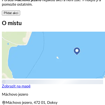
Pořádá
Máchovo jezero
nějakou akci a není zde? Přidejte ji a
pomozte ostatním.
Přidat akci
O místu
Zobrazit na mapě
Máchovo jezero
Máchovo jezero, 472 01, Doksy