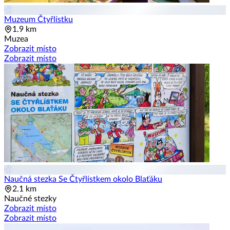
Muzeum Čtyřlístku
1.9 km
Muzea
Zobrazit místo
Zobrazit místo
Naučná stezka Se Čtyřlístkem okolo Blaťáku
2.1 km
Naučné stezky
Zobrazit místo
Zobrazit místo