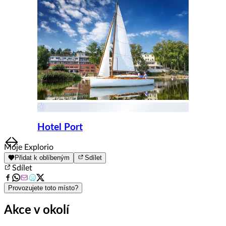
Hotel Port
Item
Moje Explorio
1
Přidat k oblíbeným
Sdílet
of
Sdílet
8
Provozujete toto místo?
Akce v okolí