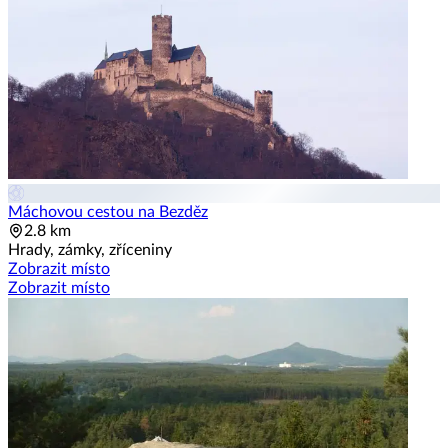
Máchovou cestou na Bezděz
2.8 km
Hrady, zámky, zříceniny
Zobrazit místo
Zobrazit místo