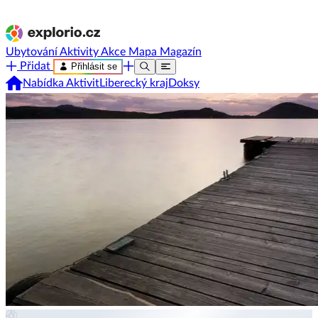
Ubytování
Aktivity
Akce
Mapa
Magazín
Přidat
Přihlásit se
Nabídka Aktivit
Liberecký kraj
Doksy