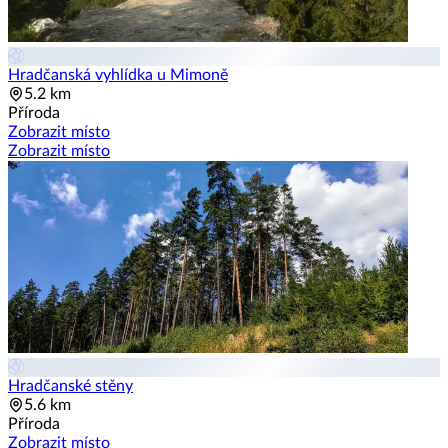
Hradčanská vyhlídka u Mimoně
5.2 km
Příroda
Zobrazit místo
Zobrazit místo
Hradčanské stěny
5.6 km
Příroda
Zobrazit místo