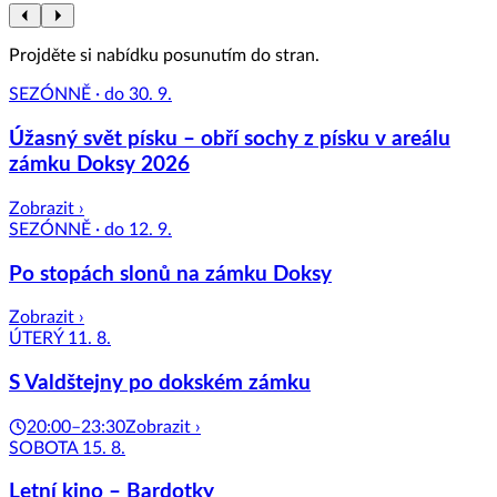
Projděte si nabídku posunutím do stran.
SEZÓNNĚ · do 30. 9.
Úžasný svět písku – obří sochy z písku v areálu
zámku Doksy 2026
Zobrazit ›
SEZÓNNĚ · do 12. 9.
Po stopách slonů na zámku Doksy
Zobrazit ›
ÚTERÝ 11. 8.
S Valdštejny po dokském zámku
20:00–23:30
Zobrazit ›
SOBOTA 15. 8.
Letní kino – Bardotky