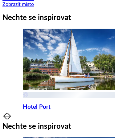
Zobrazit místo
Nechte se inspirovat
Hotel Port
Item
1
Nechte se inspirovat
of
8