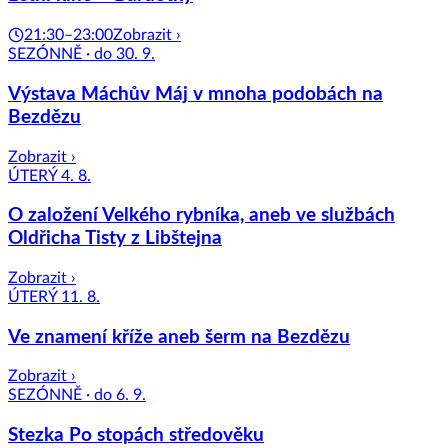
21:30–23:00
Zobrazit ›
SEZÓNNĚ · do 30. 9.
Výstava Máchův Máj v mnoha podobách na
Bezdězu
Zobrazit ›
ÚTERÝ 4. 8.
O založení Velkého rybníka, aneb ve službách
Oldřicha Tisty z Libštejna
Zobrazit ›
ÚTERÝ 11. 8.
Ve znamení kříže aneb šerm na Bezdězu
Zobrazit ›
SEZÓNNĚ · do 6. 9.
Stezka Po stopách středověku