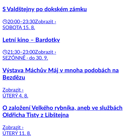
S Valdštejny po dokském zámku
20:00–23:30
Zobrazit ›
SOBOTA 15. 8.
Letní kino – Bardotky
21:30–23:00
Zobrazit ›
SEZÓNNĚ · do 30. 9.
Výstava Máchův Máj v mnoha podobách na
Bezdězu
Zobrazit ›
ÚTERÝ 4. 8.
O založení Velkého rybníka, aneb ve službách
Oldřicha Tisty z Libštejna
Zobrazit ›
ÚTERÝ 11. 8.