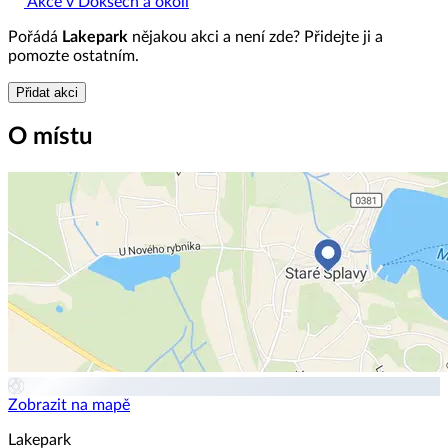
Akce v Doksech a okolí
Pořádá
Lakepark
nějakou akci a není zde? Přidejte ji a
pomozte ostatním.
Přidat akci
O místu
Zobrazit na mapě
Lakepark