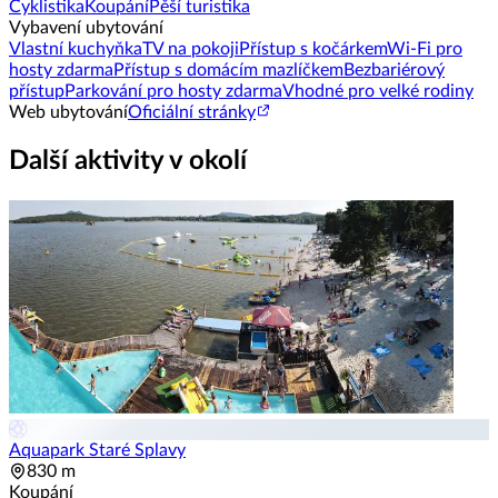
Cyklistika
Koupání
Pěší turistika
Vybavení ubytování
Vlastní kuchyňka
TV na pokoji
Přístup s kočárkem
Wi-Fi pro
hosty zdarma
Přístup s domácím mazlíčkem
Bezbariérový
přístup
Parkování pro hosty zdarma
Vhodné pro velké rodiny
Web ubytování
Oficiální stránky
Další aktivity v okolí
Aquapark Staré Splavy
830 m
Koupání