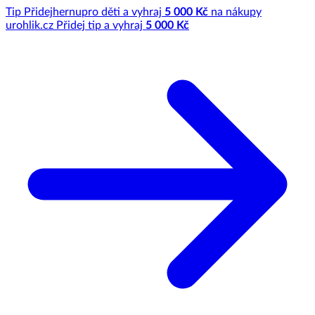
Tip
Přidej
hernu
pro děti a vyhraj
5 000 Kč
na nákupy
u
rohlik.cz
Přidej tip a vyhraj
5 000 Kč