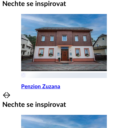
Nechte se inspirovat
Penzion Zuzana
Item
1
Nechte se inspirovat
of
8