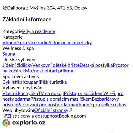
Dalibora z Myšlína 304, 471 63, Doksy
Základní informace
Kategorie
Vily a rezidence
Kategorie
Vhodné pro více rodin
S domácími mazlíčky
Wellness & spa
Sauna
Dětské vybavení
Jídelní židličky
Venkovní dětské hřiště
Dětská postýlka
Prostor
na kočárek
Možnost ohřátí příkrmu
Sportovní aktivity
Cyklistika
Koupání
Pěší turistika
Vybavení ubytování
Vlastní kuchyňka
TV na pokoji
Přístup s kočárkem
Wi-Fi pro
hosty zdarma
Přístup s domácím mazlíčkem
Bezbariérový
přístup
Parkování pro hosty zdarma
Vhodné pro velké rodiny
Web ubytování
Oficiální stránky
Zjistit ceny a dostupnost
Booking.com