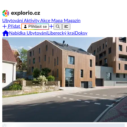
Ubytování
Aktivity
Akce
Mapa
Magazín
Přidat
Přihlásit se
Nabídka Ubytování
Liberecký kraj
Doksy