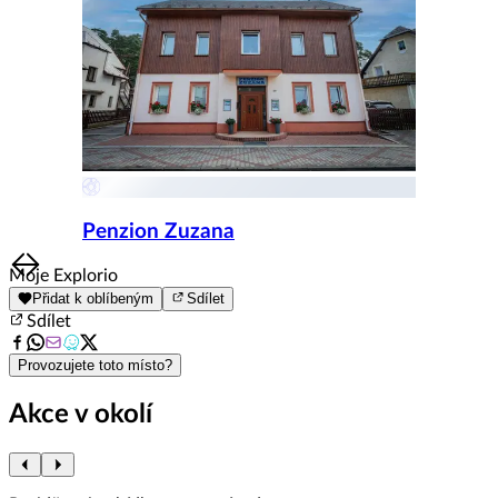
Penzion Zuzana
Item
Moje Explorio
1
Přidat k oblíbeným
Sdílet
of
Sdílet
8
Provozujete toto místo?
Akce v okolí