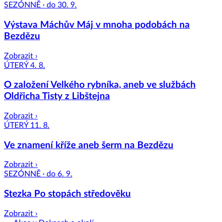
SEZÓNNĚ · do 30. 9.
Výstava Máchův Máj v mnoha podobách na
Bezdězu
Zobrazit ›
ÚTERÝ 4. 8.
O založení Velkého rybníka, aneb ve službách
Oldřicha Tisty z Libštejna
Zobrazit ›
ÚTERÝ 11. 8.
Ve znamení kříže aneb šerm na Bezdězu
Zobrazit ›
SEZÓNNĚ · do 6. 9.
Stezka Po stopách středověku
Zobrazit ›