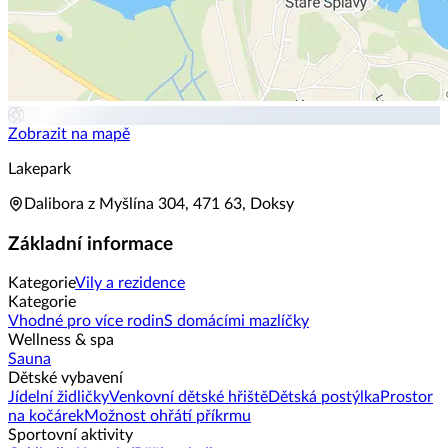
Zobrazit na mapě
Lakepark
Dalibora z Myšlína 304, 471 63, Doksy
Základní informace
Kategorie
Vily a rezidence
Kategorie
Vhodné pro více rodin
S domácími mazlíčky
Wellness & spa
Sauna
Dětské vybavení
Jídelní židličky
Venkovní dětské hřiště
Dětská postýlka
Prostor
na kočárek
Možnost ohřátí příkrmu
Sportovní aktivity