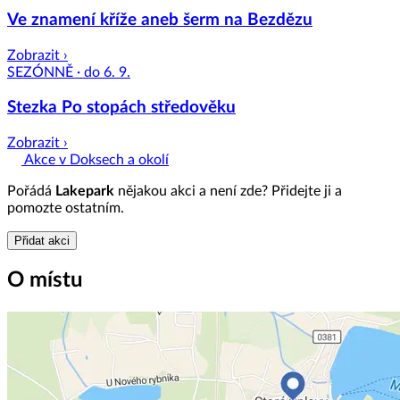
Ve znamení kříže aneb šerm na Bezdězu
Zobrazit ›
SEZÓNNĚ · do 6. 9.
Stezka Po stopách středověku
Zobrazit ›
Akce v Doksech a okolí
Pořádá
Lakepark
nějakou akci a není zde? Přidejte ji a
pomozte ostatním.
Přidat akci
O místu