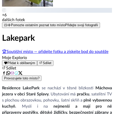
+6
dalších fotek
Pomozte ostatním poznat toto místo
Přidejte svoji fotografii
Lakepark
🏆
Soutěžní místo — přidejte fotku a získejte bod do soutěže
Moje Explorio
Přidat k oblíbeným
Sdílet
Sdílet
Provozujete toto místo?
Residence LakePark
se nachází v těsné blízkosti
Máchova
jezera v obci Staré Splavy.
Ubytování má
pračku
, satelitní TV
s plochou obrazovkou, pohovku, šatní skříň a
plně vybavenou
kuchyň
. Myslí i na
nejmenší a mají pro ně
připraveny postýlky, dětské židličky, bezpečnostní zábrany a