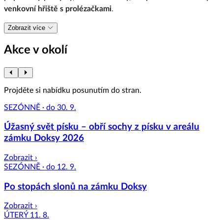
venkovní hřiště s prolézačkami
.
Zobrazit více
Akce v okolí
Projděte si nabídku posunutím do stran.
SEZÓNNĚ · do 30. 9.
Úžasný svět písku – obří sochy z písku v areálu
zámku Doksy 2026
Zobrazit ›
SEZÓNNĚ · do 12. 9.
Po stopách slonů na zámku Doksy
Zobrazit ›
ÚTERÝ 11. 8.