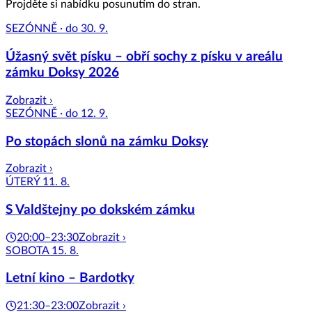
Projděte si nabídku posunutím do stran.
SEZÓNNĚ · do 30. 9.
Úžasný svět písku – obří sochy z písku v areálu
zámku Doksy 2026
Zobrazit ›
SEZÓNNĚ · do 12. 9.
Po stopách slonů na zámku Doksy
Zobrazit ›
ÚTERÝ 11. 8.
S Valdštejny po dokském zámku
20:00–23:30
Zobrazit ›
SOBOTA 15. 8.
Letní kino – Bardotky
21:30–23:00
Zobrazit ›