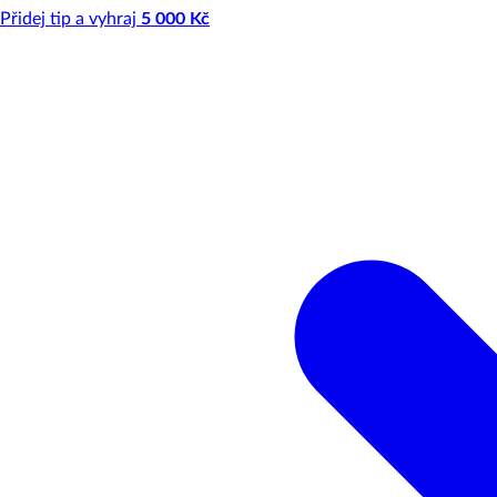
Přidej tip a vyhraj
5 000 Kč