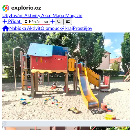
Ubytování
Aktivity
Akce
Mapa
Magazín
Přidat
Přihlásit se
Nabídka Aktivit
Olomoucký kraj
Prostějov