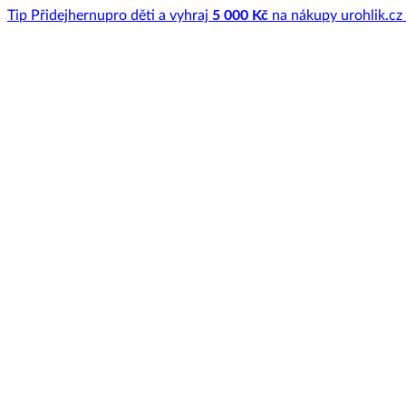
Tip
Přidej
hernu
pro děti a vyhraj
5 000 Kč
na nákupy u
rohlik.cz