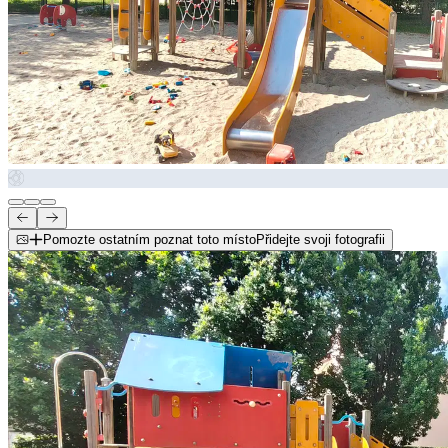
Pomozte ostatním poznat toto místo
Přidejte svoji fotografii