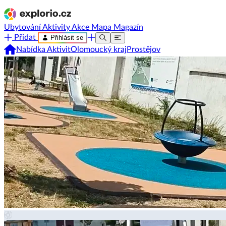
Ubytování
Aktivity
Akce
Mapa
Magazín
Přidat
Přihlásit se
Nabídka Aktivit
Olomoucký kraj
Prostějov