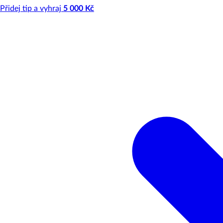
Přidej tip a vyhraj
5 000 Kč