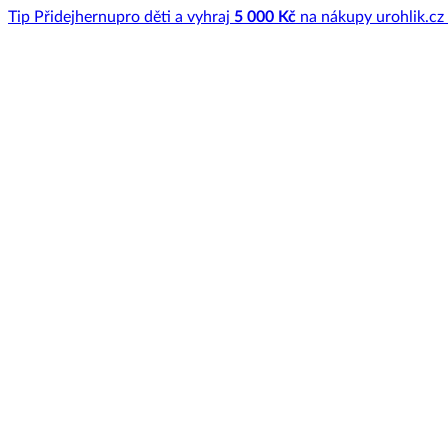
Tip
Přidej
hernu
pro děti a vyhraj
5 000 Kč
na nákupy u
rohlik.cz