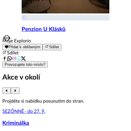
Penzion U Klásků
Item
Moje Explorio
1
Přidat k oblíbeným
Sdílet
of
Sdílet
8
Provozujete toto místo?
Akce v okolí
Projděte si nabídku posunutím do stran.
SEZÓNNĚ · do 27. 9.
Kriminálka