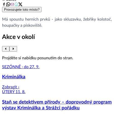
Provozujete toto místo?
Má spoustu herních prvků - jako skluzavku, žebříky kolotoč,
houpačky a pískoviště.
Akce v okolí
Projděte si nabídku posunutím do stran.
SEZÓNNĚ · do 27. 9.
Kriminálka
Zobrazit ›
ÚTERÝ 11. 8.
Staň se detektivem přírody – doprovodný program
výstav Kriminálka a Strážci pořádku