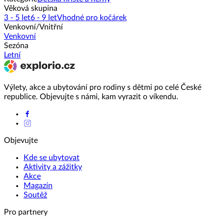
Věková skupina
3 - 5 let
6 - 9 let
Vhodné pro kočárek
Venkovní/Vnitřní
Venkovní
Sezóna
Letní
Výlety, akce a ubytování pro rodiny s dětmi po celé České
republice. Objevujte s námi, kam vyrazit o víkendu.
Objevujte
Kde se ubytovat
Aktivity a zážitky
Akce
Magazín
Soutěž
Pro partnery