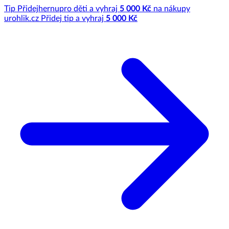
Tip
Přidej
hernu
pro děti a vyhraj
5 000 Kč
na nákupy
u
rohlik.cz
Přidej tip a vyhraj
5 000 Kč