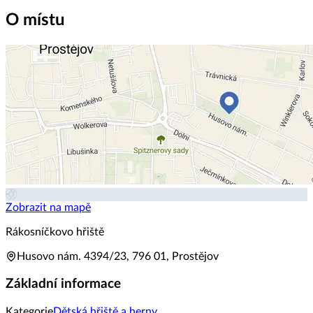
O místu
Zobrazit na mapě
Rákosníčkovo hřiště
Husovo nám. 4394/23, 796 01, Prostějov
Základní informace
Kategorie
Dětská hřiště a herny