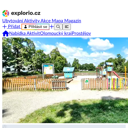
Ubytování
Aktivity
Akce
Mapa
Magazín
Přidat
Přihlásit se
Nabídka Aktivit
Olomoucký kraj
Prostějov