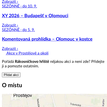
Zobrazit ›
SEZÓNNĚ · do 10. 9.
XY 2026 – Budapešť v Olomouci
Zobrazit ›
SEZÓNNĚ · do 5. 9.
Komentovaná prohlídka – Olomouc v kostce
Zobrazit ›
Akce v Prostějově a okolí
Pořádá
Rákosníčkovo hřiště
nějakou akci a není zde? Přidejte
ji a pomozte ostatním.
Přidat akci
O místu