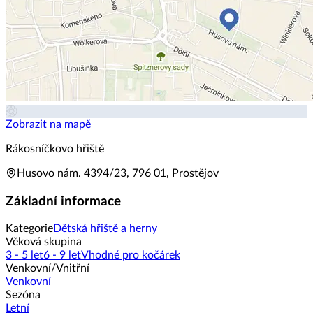
Zobrazit na mapě
Rákosníčkovo hřiště
Husovo nám. 4394/23, 796 01, Prostějov
Základní informace
Kategorie
Dětská hřiště a herny
Věková skupina
3 - 5 let
6 - 9 let
Vhodné pro kočárek
Venkovní/Vnitřní
Venkovní
Sezóna
Letní