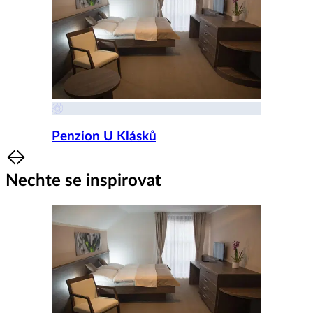
Penzion U Klásků
Item
1
Nechte se inspirovat
of
8