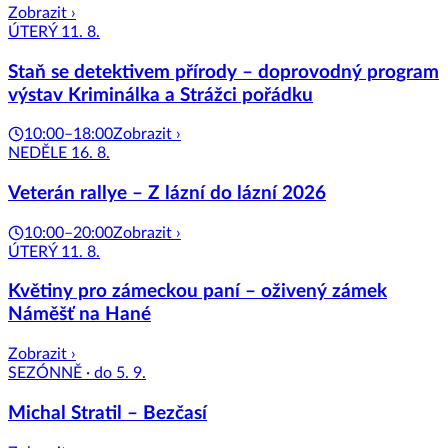
Zobrazit ›
ÚTERÝ 11. 8.
Staň se detektivem přírody – doprovodný program
výstav Kriminálka a Strážci pořádku
10:00–18:00
Zobrazit ›
NEDĚLE 16. 8.
Veterán rallye – Z lázní do lázní 2026
10:00–20:00
Zobrazit ›
ÚTERÝ 11. 8.
Květiny pro zámeckou paní – oživený zámek
Náměšť na Hané
Zobrazit ›
SEZÓNNĚ · do 5. 9.
Michal Stratil – Bezčasí