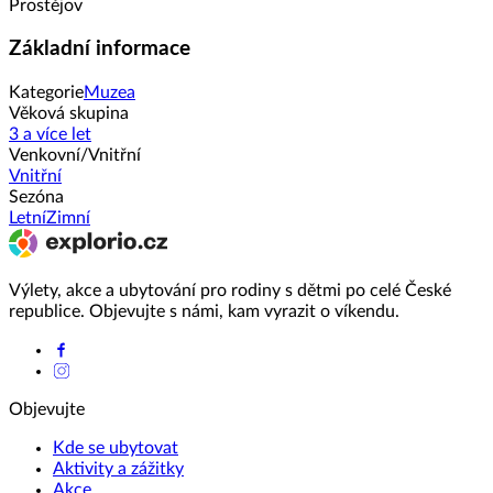
Prostějov
Základní informace
Kategorie
Muzea
Věková skupina
3 a více let
Venkovní/Vnitřní
Vnitřní
Sezóna
Letní
Zimní
Výlety, akce a ubytování pro rodiny s dětmi po celé České
republice. Objevujte s námi, kam vyrazit o víkendu.
Objevujte
Kde se ubytovat
Aktivity a zážitky
Akce