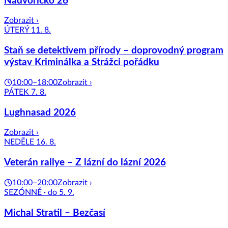
Nádvoříčko 26
Zobrazit ›
ÚTERÝ 11. 8.
Staň se detektivem přírody – doprovodný program
výstav Kriminálka a Strážci pořádku
10:00–18:00
Zobrazit ›
PÁTEK 7. 8.
Lughnasad 2026
Zobrazit ›
NEDĚLE 16. 8.
Veterán rallye – Z lázní do lázní 2026
10:00–20:00
Zobrazit ›
SEZÓNNĚ · do 5. 9.
Michal Stratil – Bezčasí