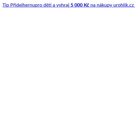
Tip
Přidej
hernu
pro děti a vyhraj
5 000 Kč
na nákupy u
rohlik.cz