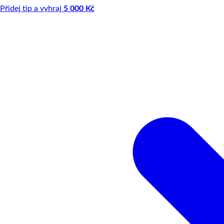
Přidej tip a vyhraj
5 000 Kč