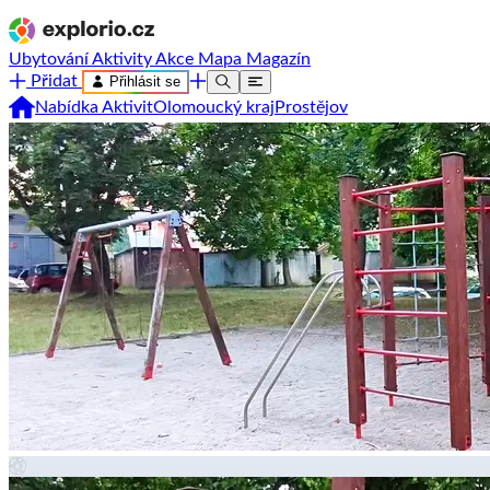
Ubytování
Aktivity
Akce
Mapa
Magazín
Přidat
Přihlásit se
Nabídka Aktivit
Olomoucký kraj
Prostějov