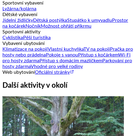
Sportovní vybavení
Lyžárna/kolárna
Dětské vybavení
Jídelní židličky
Dětská postýlka
Stupátko k umyvadlu
Prostor
na kočárek
Nočník
Možnost ohřátí příkrmu
Sportovní aktivity
Cyklistika
Pěší turistika
Vybavení ubytování
Klimatizace na pokoji
Vlastní kuchyňka
TV na pokoji
Pračka pro
hosty nebo prádelna
Pokoje s vanou
Přístup s kočárkem
Wi-Fi
pro hosty zdarma
Přístup s domácím mazlíčkem
Parkování pro
hosty zdarma
Vhodné pro velké rodiny
Web ubytování
Oficiální stránky
Další aktivity v okolí