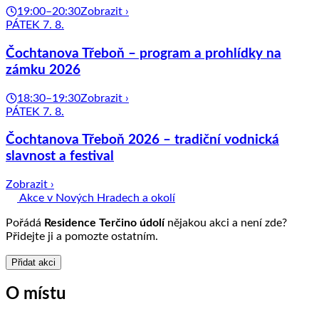
19:00–20:30
Zobrazit ›
PÁTEK 7. 8.
Čochtanova Třeboň – program a prohlídky na
zámku 2026
18:30–19:30
Zobrazit ›
PÁTEK 7. 8.
Čochtanova Třeboň 2026 – tradiční vodnická
slavnost a festival
Zobrazit ›
Akce v Nových Hradech a okolí
Pořádá
Residence Terčino údolí
nějakou akci a není zde?
Přidejte ji a pomozte ostatním.
Přidat akci
O místu