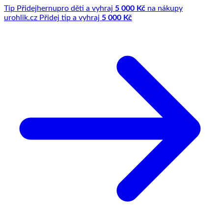
Tip
Přidej
hernu
pro děti a vyhraj
5 000 Kč
na nákupy
u
rohlik.cz
Přidej tip a vyhraj
5 000 Kč