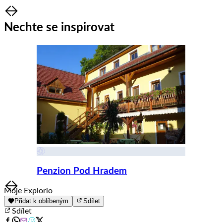
Item
1
Nechte se inspirovat
of
8
Penzion Pod Hradem
Item
Moje Explorio
1
Přidat k oblíbeným
Sdílet
of
Sdílet
8