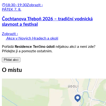
18:30–19:30
Zobrazit ›
PÁTEK 7. 8.
Čochtanova Třeboň 2026 – tradiční vodnická
slavnost a festival
Zobrazit ›
Akce v Nových Hradech a okolí
Pořádá
Residence Terčino údolí
nějakou akci a není zde?
Přidejte ji a pomozte ostatním.
Přidat akci
O místu