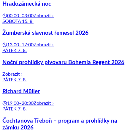
Hradozámecká noc
00:00–03:00
Zobrazit ›
SOBOTA 15. 8.
Žumberská slavnost řemesel 2026
13:00–17:00
Zobrazit ›
PÁTEK 7. 8.
Noční prohlídky pivovaru Bohemia Regent 2026
Zobrazit ›
PÁTEK 7. 8.
Richard Müller
19:00–20:30
Zobrazit ›
PÁTEK 7. 8.
Čochtanova Třeboň – program a prohlídky na
zámku 2026