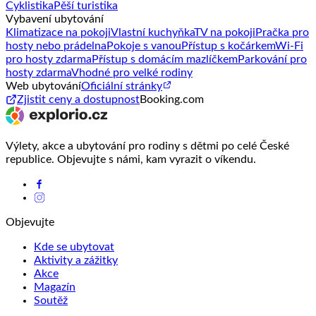
Cyklistika
Pěší turistika
Vybavení ubytování
Klimatizace na pokoji
Vlastní kuchyňka
TV na pokoji
Pračka pro
hosty nebo prádelna
Pokoje s vanou
Přístup s kočárkem
Wi-Fi
pro hosty zdarma
Přístup s domácím mazlíčkem
Parkování pro
hosty zdarma
Vhodné pro velké rodiny
Web ubytování
Oficiální stránky
Zjistit ceny a dostupnost
Booking.com
Výlety, akce a ubytování pro rodiny s dětmi po celé České
republice. Objevujte s námi, kam vyrazit o víkendu.
Objevujte
Kde se ubytovat
Aktivity a zážitky
Akce
Magazín
Soutěž