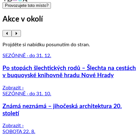
Provozujete toto místo?
Akce v okolí
Projděte si nabídku posunutím do stran.
SEZÓNNĚ · do 31. 12.
Po stopách šlechtických rodů – Šlechta na cestách
v buquoyské knihovně hradu Nové Hrady
Zobrazit ›
SEZÓNNĚ · do 31. 10.
Známá neznámá – jihočeská architektura 20.
století
Zobrazit ›
SOBOTA 22. 8.