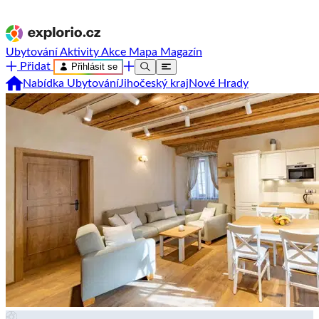
Ubytování
Aktivity
Akce
Mapa
Magazín
Přidat
Přihlásit se
Nabídka Ubytování
Jihočeský kraj
Nové Hrady