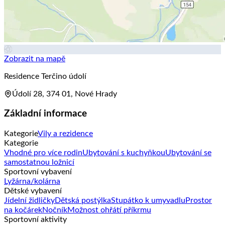
Zobrazit na mapě
Residence Terčino údolí
Údolí 28, 374 01, Nové Hrady
Základní informace
Kategorie
Vily a rezidence
Kategorie
Vhodné pro více rodin
Ubytování s kuchyňkou
Ubytování se
samostatnou ložnicí
Sportovní vybavení
Lyžárna/kolárna
Dětské vybavení
Jídelní židličky
Dětská postýlka
Stupátko k umyvadlu
Prostor
na kočárek
Nočník
Možnost ohřátí příkrmu
Sportovní aktivity