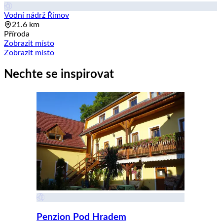
Vodní nádrž Římov
21.6 km
Příroda
Zobrazit místo
Zobrazit místo
Nechte se inspirovat
Penzion Pod Hradem