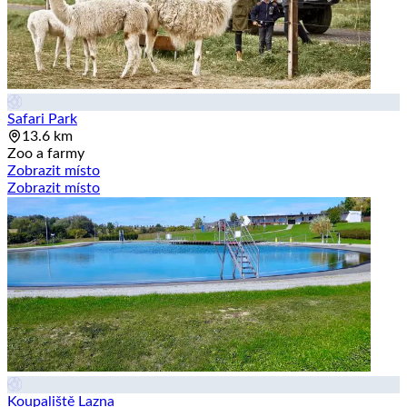
Safari Park
13.6 km
Zoo a farmy
Zobrazit místo
Zobrazit místo
Koupaliště Lazna