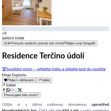
+9
dalších fotek
Pomozte ostatním poznat toto místo
Přidejte svoji fotografii
Residence Terčino údolí
🏆
Soutěžní místo — přidejte fotku a získejte bod do soutěže
Moje Explorio
Přidat k oblíbeným
Sdílet
Sdílet
Provozujete toto místo?
Užijte si s dětmi rodinnou dovolenou
uprostřed
Novohradských hor
. Čeká vás zde
klid a mír
v srdci panensky