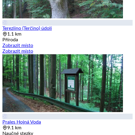
Tereziino (Terčino) údolí
1.1 km
Příroda
Zobrazit místo
Zobrazit místo
Prales Hojná Voda
9.1 km
Naučné stezky