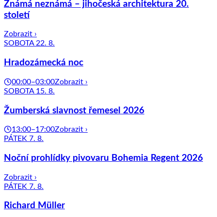
Známá neznámá – jihočeská architektura 20.
století
Zobrazit ›
SOBOTA 22. 8.
Hradozámecká noc
00:00–03:00
Zobrazit ›
SOBOTA 15. 8.
Žumberská slavnost řemesel 2026
13:00–17:00
Zobrazit ›
PÁTEK 7. 8.
Noční prohlídky pivovaru Bohemia Regent 2026
Zobrazit ›
PÁTEK 7. 8.
Richard Müller