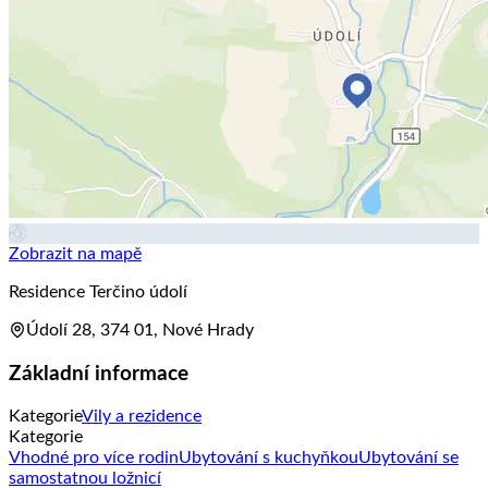
Zobrazit na mapě
Residence Terčino údolí
Údolí 28, 374 01, Nové Hrady
Základní informace
Kategorie
Vily a rezidence
Kategorie
Vhodné pro více rodin
Ubytování s kuchyňkou
Ubytování se
samostatnou ložnicí