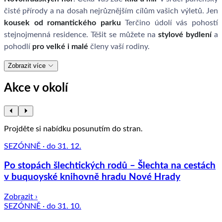
čisté přírody a na dosah nejrůznějším cílům vašich výletů. Jen
kousek od romantického parku
Terčino údolí vás pohostí
stejnojmenná residence. Těšit se můžete na
stylové bydlení
a
pohodlí
pro velké i malé
členy vaší rodiny.
Zobrazit více
Akce v okolí
Projděte si nabídku posunutím do stran.
SEZÓNNĚ · do 31. 12.
Po stopách šlechtických rodů – Šlechta na cestách
v buquoyské knihovně hradu Nové Hrady
Zobrazit ›
SEZÓNNĚ · do 31. 10.