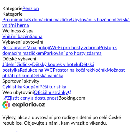
Kategorie
Penzion
Kategorie
Pro miminka
S domácími mazlíčky
Ubytování s bazénem
Dětská
vnitřní herna
Wellness & spa
Vnitřní bazén
Sauna
Vybavení ubytování
Restaurace
TV na pokoji
Wi-Fi pro hosty zdarma
Přístup s
domácím mazlíčkem
Parkování pro hosty zdarma
Dětské vybavení
Jídelní židličky
Dětský koutek v hotelu
Dětská
postýlka
Redukce na WC
Prostor na kočárek
Nočník
Možnost
ohřátí příkrmu
Dětská vanička
Sportovní aktivity
Cyklistika
Koupání
Pěší turistika
Web ubytování
Oficiální stránky
Zjistit ceny a dostupnost
Booking.com
Výlety, akce a ubytování pro rodiny s dětmi po celé České
republice. Objevujte s námi, kam vyrazit o víkendu.