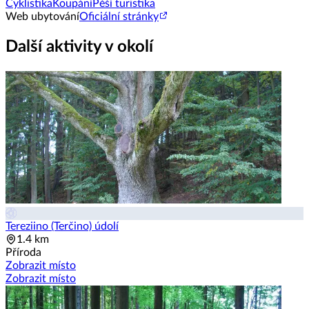
Cyklistika
Koupání
Pěší turistika
Web ubytování
Oficiální stránky
Další aktivity v okolí
Tereziino (Terčino) údolí
1.4 km
Příroda
Zobrazit místo
Zobrazit místo