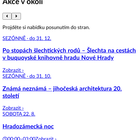
Akce v okolí
Projděte si nabídku posunutím do stran.
SEZÓNNĚ · do 31. 12.
Po stopách šlechtických rodů – Šlechta na cestách
v buquoyské knihovně hradu Nové Hrady
Zobrazit ›
SEZÓNNĚ · do 31. 10.
Známá neznámá – jihočeská architektura 20.
století
Zobrazit ›
SOBOTA 22. 8.
Hradozámecká noc
00:00–03:00
Zobrazit ›