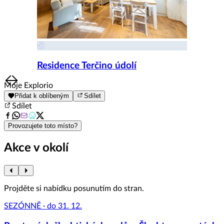
Residence Terčino údolí
Item
Moje Explorio
1
Přidat k oblíbeným
Sdílet
of
Sdílet
8
Provozujete toto místo?
Akce v okolí
Projděte si nabídku posunutím do stran.
SEZÓNNĚ · do 31. 12.