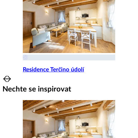
Residence Terčino údolí
Item
1
Nechte se inspirovat
of
8