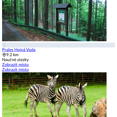
Prales Hojná Voda
9.2 km
Naučné stezky
Zobrazit místo
Zobrazit místo