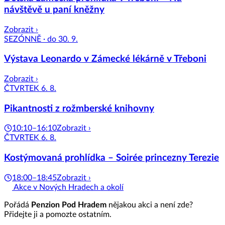
návštěvě u paní kněžny
Zobrazit ›
SEZÓNNĚ · do 30. 9.
Výstava Leonardo v Zámecké lékárně v Třeboni
Zobrazit ›
ČTVRTEK 6. 8.
Pikantnosti z rožmberské knihovny
10:10–16:10
Zobrazit ›
ČTVRTEK 6. 8.
Kostýmovaná prohlídka – Soirée princezny Terezie
18:00–18:45
Zobrazit ›
Akce v Nových Hradech a okolí
Pořádá
Penzion Pod Hradem
nějakou akci a není zde?
Přidejte ji a pomozte ostatním.