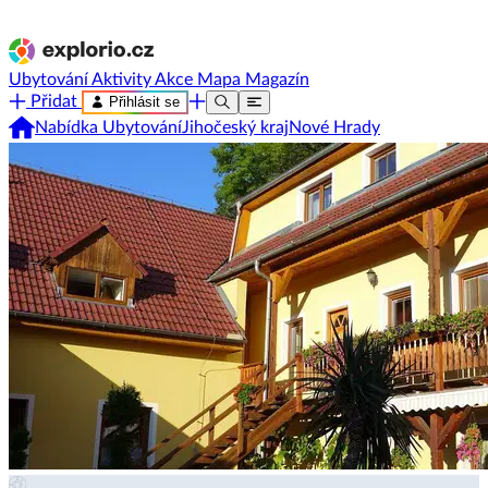
Ubytování
Aktivity
Akce
Mapa
Magazín
Přidat
Přihlásit se
Nabídka Ubytování
Jihočeský kraj
Nové Hrady