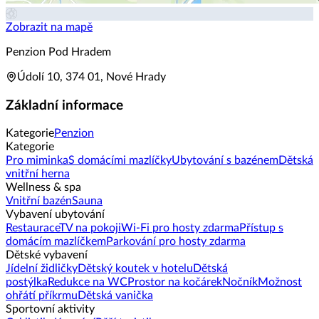
Zobrazit na mapě
Penzion Pod Hradem
Údolí 10, 374 01, Nové Hrady
Základní informace
Kategorie
Penzion
Kategorie
Pro miminka
S domácími mazlíčky
Ubytování s bazénem
Dětská
vnitřní herna
Wellness & spa
Vnitřní bazén
Sauna
Vybavení ubytování
Restaurace
TV na pokoji
Wi-Fi pro hosty zdarma
Přístup s
domácím mazlíčkem
Parkování pro hosty zdarma
Dětské vybavení
Jídelní židličky
Dětský koutek v hotelu
Dětská
postýlka
Redukce na WC
Prostor na kočárek
Nočník
Možnost
ohřátí příkrmu
Dětská vanička
Sportovní aktivity