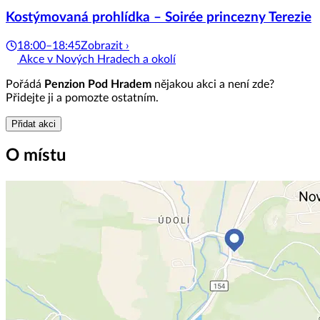
Kostýmovaná prohlídka – Soirée princezny Terezie
18:00–18:45
Zobrazit ›
Akce v Nových Hradech a okolí
Pořádá
Penzion Pod Hradem
nějakou akci a není zde?
Přidejte ji a pomozte ostatním.
Přidat akci
O místu