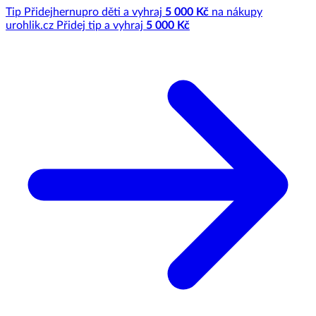
Tip
Přidej
hernu
pro děti a vyhraj
5 000 Kč
na nákupy
u
rohlik.cz
Přidej tip a vyhraj
5 000 Kč