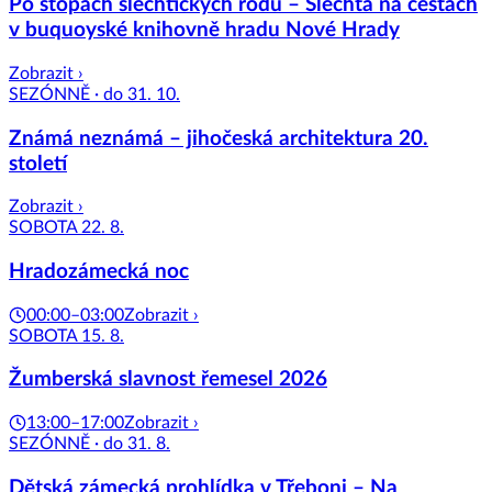
Po stopách šlechtických rodů – Šlechta na cestách
v buquoyské knihovně hradu Nové Hrady
Zobrazit ›
SEZÓNNĚ · do 31. 10.
Známá neznámá – jihočeská architektura 20.
století
Zobrazit ›
SOBOTA 22. 8.
Hradozámecká noc
00:00–03:00
Zobrazit ›
SOBOTA 15. 8.
Žumberská slavnost řemesel 2026
13:00–17:00
Zobrazit ›
SEZÓNNĚ · do 31. 8.
Dětská zámecká prohlídka v Třeboni – Na