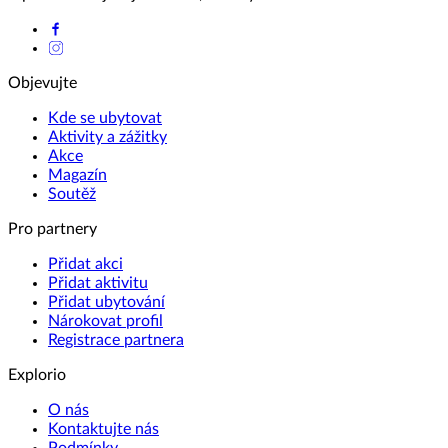
Objevujte
Kde se ubytovat
Aktivity a zážitky
Akce
Magazín
Soutěž
Pro partnery
Přidat akci
Přidat aktivitu
Přidat ubytování
Nárokovat profil
Registrace partnera
Explorio
O nás
Kontaktujte nás