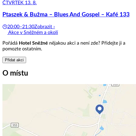
ČTVRTEK 13. 8.
Ptaszek & Bužma – Blues And Gospel – Kafé 133
20:00–21:30
Zobrazit ›
Akce v Sněžném a okolí
Pořádá
Hotel Sněžné
nějakou akci a není zde? Přidejte ji a
pomozte ostatním.
Přidat akci
O místu