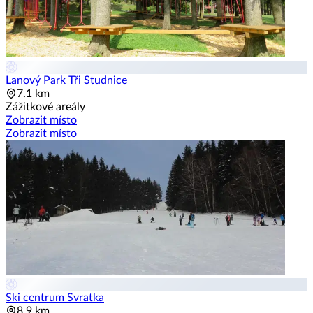
Lanový Park Tři Studnice
7.1 km
Zážitkové areály
Zobrazit místo
Zobrazit místo
Ski centrum Svratka
8.9 km