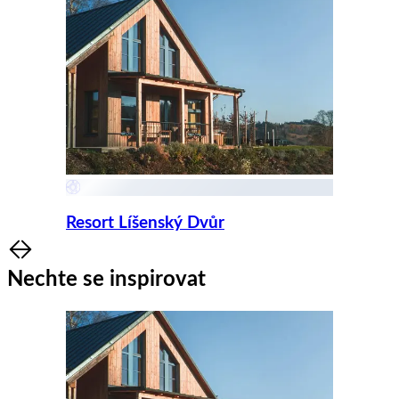
Resort Líšenský Dvůr
Item
1
Nechte se inspirovat
of
8