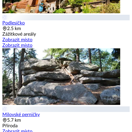
Podlesíčko
2.5 km
Zážitkové areály
Zobrazit místo
Zobrazit místo
Milovské perničky
5.7 km
Příroda
Zobrazit místo