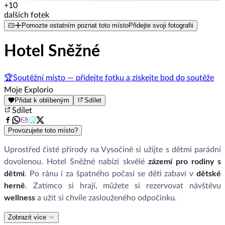
+10
dalších fotek
Pomozte ostatním poznat toto místo
Přidejte svoji fotografii
Hotel Sněžné
🏆
Soutěžní místo — přidejte fotku a získejte bod do soutěže
Moje Explorio
Přidat k oblíbeným
Sdílet
Sdílet
Provozujete toto místo?
Uprostřed čisté přírody na Vysočině si užijte s dětmi parádní
dovolenou. Hotel Sněžné nabízí skvělé
zázemí pro rodiny s
dětmi
. Po ránu i za špatného počasí se děti zabaví v
dětské
herně
. Zatímco si hrají, můžete si rezervovat návštěvu
wellness
a užít si chvíle zaslouženého odpočinku.
Zobrazit více