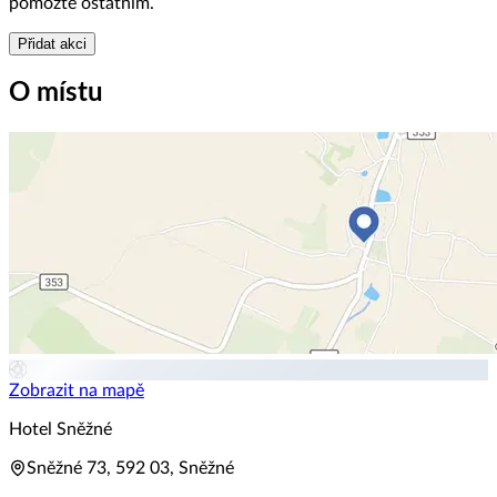
pomozte ostatním.
Přidat akci
O místu
Zobrazit na mapě
Hotel Sněžné
Sněžné 73, 592 03, Sněžné