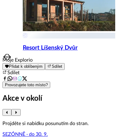
Resort Líšenský Dvůr
Item
Moje Explorio
1
Přidat k oblíbeným
Sdílet
of
Sdílet
8
Provozujete toto místo?
Akce v okolí
Projděte si nabídku posunutím do stran.
SEZÓNNĚ · do 30. 9.