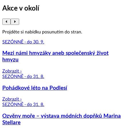
Akce v okolí
Projděte si nabídku posunutím do stran.
SEZÓNNĚ · do 30. 9.
Mezi námi hmyzáky aneb společenský život
hmyzu
Zobrazit ›
SEZÓNNĚ · do 31. 8.
Pohádkové léto na Podlesí
Zobrazit ›
SEZÓNNĚ · do 31. 8.
Ozvěny moře – výstava módních dopňků Marina
Stellare