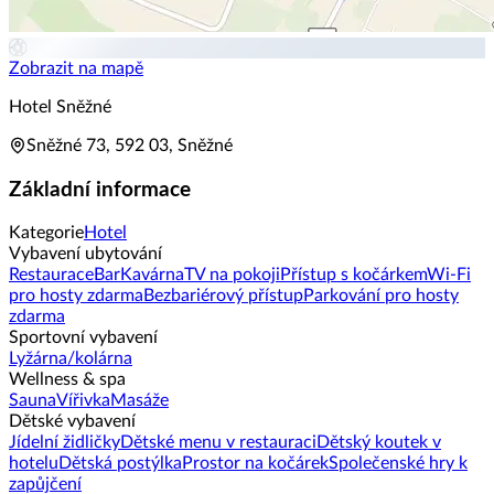
Zobrazit na mapě
Hotel Sněžné
Sněžné 73, 592 03, Sněžné
Základní informace
Kategorie
Hotel
Vybavení ubytování
Restaurace
Bar
Kavárna
TV na pokoji
Přístup s kočárkem
Wi-Fi
pro hosty zdarma
Bezbariérový přístup
Parkování pro hosty
zdarma
Sportovní vybavení
Lyžárna/kolárna
Wellness & spa
Sauna
Vířivka
Masáže
Dětské vybavení
Jídelní židličky
Dětské menu v restauraci
Dětský koutek v
hotelu
Dětská postýlka
Prostor na kočárek
Společenské hry k
zapůjčení