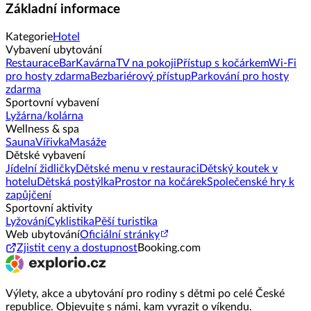
Základní informace
Kategorie
Hotel
Vybavení ubytování
Restaurace
Bar
Kavárna
TV na pokoji
Přístup s kočárkem
Wi-Fi
pro hosty zdarma
Bezbariérový přístup
Parkování pro hosty
zdarma
Sportovní vybavení
Lyžárna/kolárna
Wellness & spa
Sauna
Vířivka
Masáže
Dětské vybavení
Jídelní židličky
Dětské menu v restauraci
Dětský koutek v
hotelu
Dětská postýlka
Prostor na kočárek
Společenské hry k
zapůjčení
Sportovní aktivity
Lyžování
Cyklistika
Pěší turistika
Web ubytování
Oficiální stránky
Zjistit ceny a dostupnost
Booking.com
Výlety, akce a ubytování pro rodiny s dětmi po celé České
republice. Objevujte s námi, kam vyrazit o víkendu.