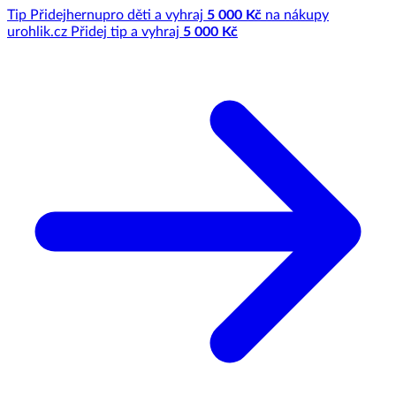
Tip
Přidej
hernu
pro děti a vyhraj
5 000 Kč
na nákupy
u
rohlik.cz
Přidej tip a vyhraj
5 000 Kč