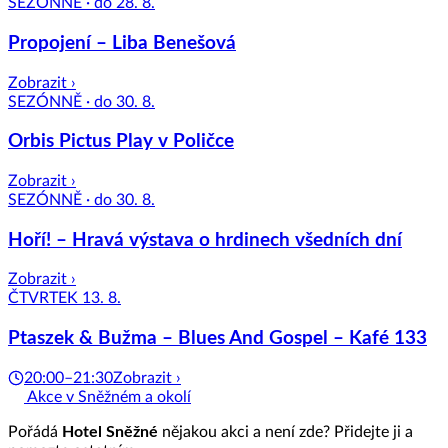
SEZÓNNĚ · do 28. 8.
Propojení – Liba Benešová
Zobrazit ›
SEZÓNNĚ · do 30. 8.
Orbis Pictus Play v Poličce
Zobrazit ›
SEZÓNNĚ · do 30. 8.
Hoří! – Hravá výstava o hrdinech všedních dní
Zobrazit ›
ČTVRTEK 13. 8.
Ptaszek & Bužma – Blues And Gospel – Kafé 133
20:00–21:30
Zobrazit ›
Akce v Sněžném a okolí
Pořádá
Hotel Sněžné
nějakou akci a není zde? Přidejte ji a