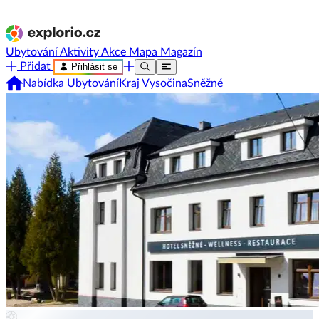
Ubytování
Aktivity
Akce
Mapa
Magazín
Přidat
Přihlásit se
Nabídka Ubytování
Kraj Vysočina
Sněžné