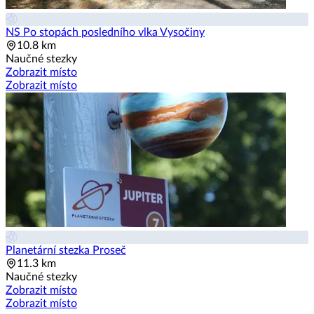
NS Po stopách posledního vlka Vysočiny
10.8 km
Naučné stezky
Zobrazit místo
Zobrazit místo
Planetární stezka Proseč
11.3 km
Naučné stezky
Zobrazit místo
Zobrazit místo