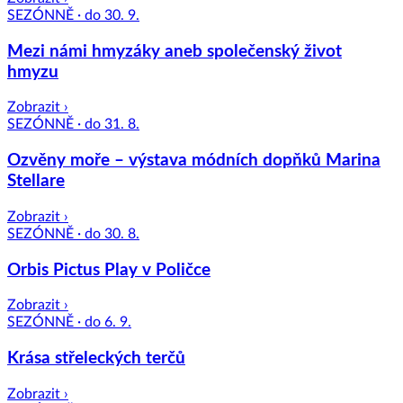
SEZÓNNĚ · do 30. 9.
Mezi námi hmyzáky aneb společenský život
hmyzu
Zobrazit ›
SEZÓNNĚ · do 31. 8.
Ozvěny moře – výstava módních dopňků Marina
Stellare
Zobrazit ›
SEZÓNNĚ · do 30. 8.
Orbis Pictus Play v Poličce
Zobrazit ›
SEZÓNNĚ · do 6. 9.
Krása střeleckých terčů
Zobrazit ›