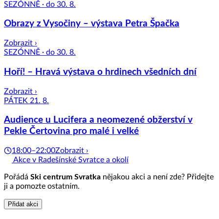
SEZÓNNĚ · do 30. 8.
Obrazy z Vysočiny – výstava Petra Špačka
Zobrazit ›
SEZÓNNĚ · do 30. 8.
Hoří! – Hravá výstava o hrdinech všedních dní
Zobrazit ›
PÁTEK 21. 8.
Audience u Lucifera a neomezené obžerství v
Pekle Čertovina pro malé i velké
18:00–22:00
Zobrazit ›
Akce v Radešínské Svratce a okolí
Pořádá
Ski centrum Svratka
nějakou akci a není zde? Přidejte
ji a pomozte ostatním.
Přidat akci