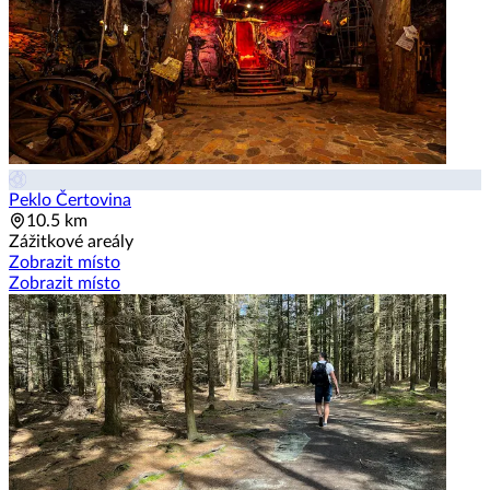
Peklo Čertovina
10.5 km
Zážitkové areály
Zobrazit místo
Zobrazit místo