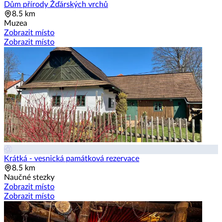
Dům přírody Žďárských vrchů
8.5 km
Muzea
Zobrazit místo
Zobrazit místo
Krátká - vesnická památková rezervace
8.5 km
Naučné stezky
Zobrazit místo
Zobrazit místo