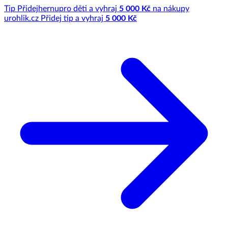
Tip
Přidej
hernu
pro děti a vyhraj
5 000 Kč
na nákupy
u
rohlik.cz
Přidej tip a vyhraj
5 000 Kč