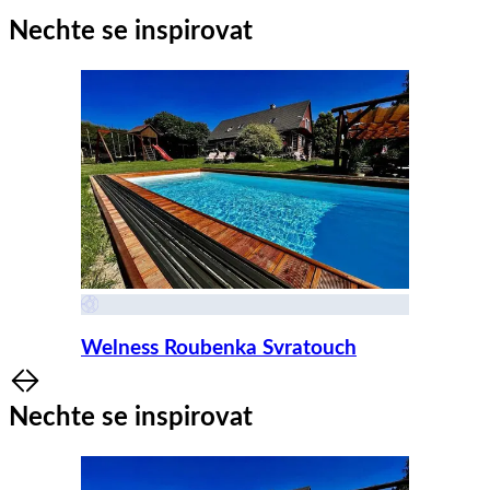
Nechte se inspirovat
Welness Roubenka Svratouch
Item
1
Nechte se inspirovat
of
8