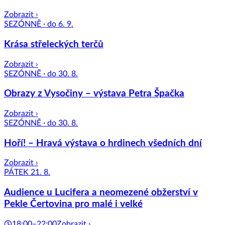
Zobrazit ›
SEZÓNNĚ · do 6. 9.
Krása střeleckých terčů
Zobrazit ›
SEZÓNNĚ · do 30. 8.
Obrazy z Vysočiny – výstava Petra Špačka
Zobrazit ›
SEZÓNNĚ · do 30. 8.
Hoří! – Hravá výstava o hrdinech všedních dní
Zobrazit ›
PÁTEK 21. 8.
Audience u Lucifera a neomezené obžerství v
Pekle Čertovina pro malé i velké
18:00–22:00
Zobrazit ›