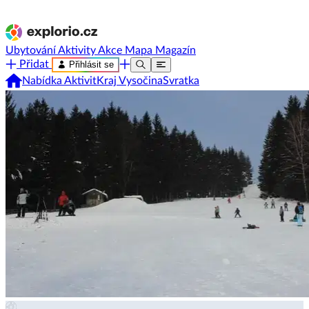
Ubytování
Aktivity
Akce
Mapa
Magazín
Přidat
Přihlásit se
Nabídka Aktivit
Kraj Vysočina
Svratka