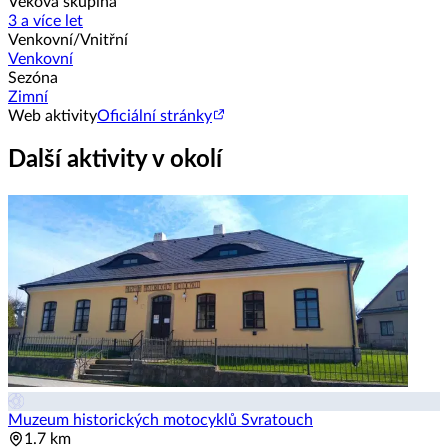
Věková skupina
3 a více let
Venkovní/Vnitřní
Venkovní
Sezóna
Zimní
Web aktivity
Oficiální stránky
Další aktivity v okolí
Muzeum historických motocyklů Svratouch
1.7 km