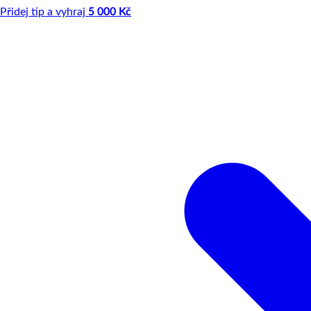
Přidej tip a vyhraj
5 000 Kč