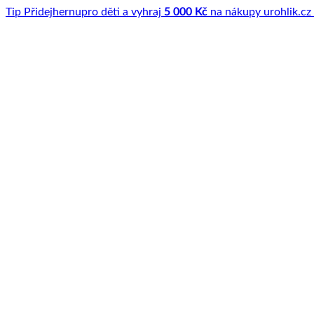
Tip
Přidej
hernu
pro děti a vyhraj
5 000 Kč
na nákupy u
rohlik.cz