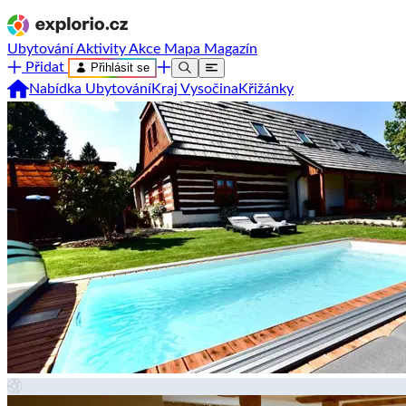
Ubytování
Aktivity
Akce
Mapa
Magazín
Přidat
Přihlásit se
Nabídka Ubytování
Kraj Vysočina
Křižánky