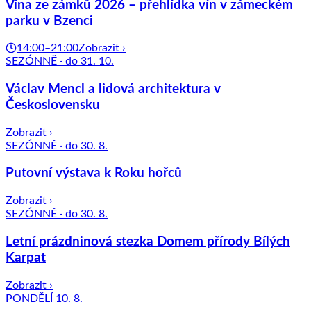
Vína ze zámků 2026 – přehlídka vín v zámeckém
parku v Bzenci
14:00–21:00
Zobrazit ›
SEZÓNNĚ · do 31. 10.
Václav Mencl a lidová architektura v
Československu
Zobrazit ›
SEZÓNNĚ · do 30. 8.
Putovní výstava k Roku hořců
Zobrazit ›
SEZÓNNĚ · do 30. 8.
Letní prázdninová stezka Domem přírody Bílých
Karpat
Zobrazit ›
PONDĚLÍ 10. 8.