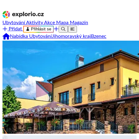
Ubytování
Aktivity
Akce
Mapa
Magazín
Přidat
Přihlásit se
Nabídka Ubytování
Jihomoravský kraj
Bzenec