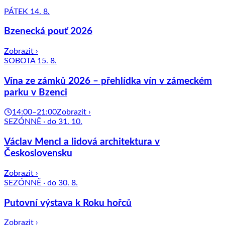
PÁTEK 14. 8.
Bzenecká pouť 2026
Zobrazit ›
SOBOTA 15. 8.
Vína ze zámků 2026 – přehlídka vín v zámeckém
parku v Bzenci
14:00–21:00
Zobrazit ›
SEZÓNNĚ · do 31. 10.
Václav Mencl a lidová architektura v
Československu
Zobrazit ›
SEZÓNNĚ · do 30. 8.
Putovní výstava k Roku hořců
Zobrazit ›