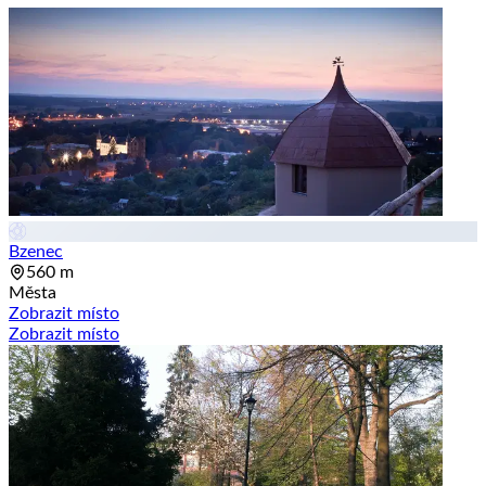
Bzenec
560 m
Města
Zobrazit místo
Zobrazit místo