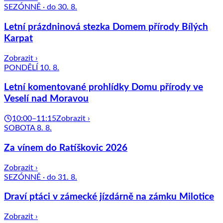
SEZÓNNĚ · do 30. 8.
Letní prázdninová stezka Domem přírody Bílých
Karpat
Zobrazit ›
PONDĚLÍ 10. 8.
Letní komentované prohlídky Domu přírody ve
Veselí nad Moravou
10:00–11:15
Zobrazit ›
SOBOTA 8. 8.
Za vínem do Ratíškovic 2026
Zobrazit ›
SEZÓNNĚ · do 31. 8.
Draví ptáci v zámecké jízdárně na zámku Milotice
Zobrazit ›