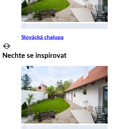
Slovácká chalupa
Item
1
Nechte se inspirovat
of
8