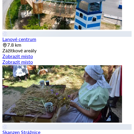
Lanové centrum
7.8 km
Zážitkové areály
Zobrazit místo
Zobrazit místo
Skanzen Strážnice