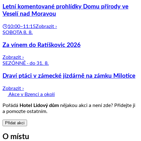
Letní komentované prohlídky Domu přírody ve
Veselí nad Moravou
10:00–11:15
Zobrazit ›
SOBOTA 8. 8.
Za vínem do Ratíškovic 2026
Zobrazit ›
SEZÓNNĚ · do 31. 8.
Draví ptáci v zámecké jízdárně na zámku Milotice
Zobrazit ›
Akce v Bzenci a okolí
Pořádá
Hotel Lidový dům
nějakou akci a není zde? Přidejte ji
a pomozte ostatním.
Přidat akci
O místu