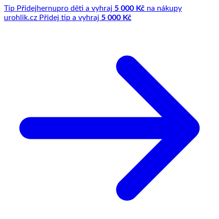
Tip
Přidej
hernu
pro děti a vyhraj
5 000 Kč
na nákupy
u
rohlik.cz
Přidej tip a vyhraj
5 000 Kč