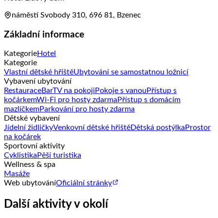
náměstí Svobody 310, 696 81, Bzenec
Základní informace
Kategorie
Hotel
Kategorie
Vlastní dětské hřiště
Ubytování se samostatnou ložnicí
Vybavení ubytování
Restaurace
Bar
TV na pokoji
Pokoje s vanou
Přístup s
kočárkem
Wi-Fi pro hosty zdarma
Přístup s domácím
mazlíčkem
Parkování pro hosty zdarma
Dětské vybavení
Jídelní židličky
Venkovní dětské hřiště
Dětská postýlka
Prostor
na kočárek
Sportovní aktivity
Cyklistika
Pěší turistika
Wellness & spa
Masáže
Web ubytování
Oficiální stránky
Další aktivity v okolí