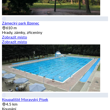
Zámecký park Bzenec
610 m
Hrady, zámky, zříceniny
Zobrazit místo
Zobrazit místo
Koupaliště Moravský Písek
4.5 km
Koupání