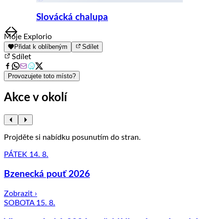
Slovácká chalupa
Item
Moje Explorio
1
Přidat k oblíbeným
Sdílet
of
Sdílet
8
Provozujete toto místo?
Akce v okolí
Projděte si nabídku posunutím do stran.
PÁTEK 14. 8.
Bzenecká pouť 2026
Zobrazit ›
SOBOTA 15. 8.