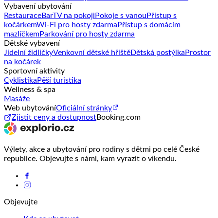
Vybavení ubytování
Restaurace
Bar
TV na pokoji
Pokoje s vanou
Přístup s
kočárkem
Wi-Fi pro hosty zdarma
Přístup s domácím
mazlíčkem
Parkování pro hosty zdarma
Dětské vybavení
Jídelní židličky
Venkovní dětské hřiště
Dětská postýlka
Prostor
na kočárek
Sportovní aktivity
Cyklistika
Pěší turistika
Wellness & spa
Masáže
Web ubytování
Oficiální stránky
Zjistit ceny a dostupnost
Booking.com
Výlety, akce a ubytování pro rodiny s dětmi po celé České
republice. Objevujte s námi, kam vyrazit o víkendu.
Objevujte