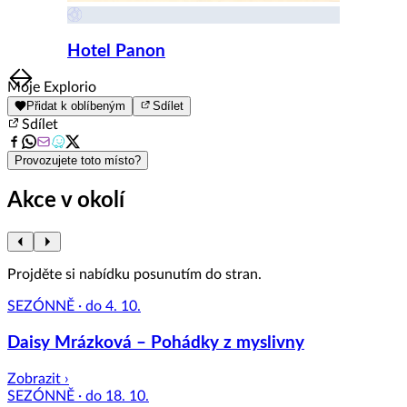
Hotel Panon
Item
Moje Explorio
1
Přidat k oblíbeným
Sdílet
of
Sdílet
8
Provozujete toto místo?
Akce v okolí
Projděte si nabídku posunutím do stran.
SEZÓNNĚ · do 4. 10.
Daisy Mrázková – Pohádky z myslivny
Zobrazit ›
SEZÓNNĚ · do 18. 10.