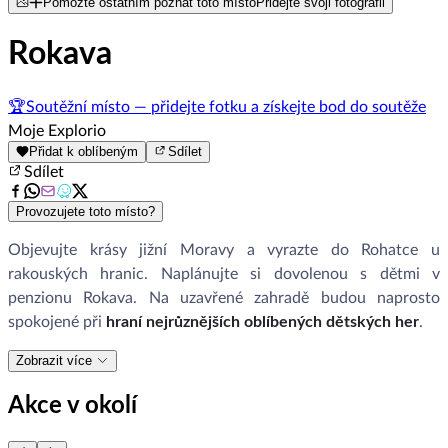
Pomozte ostatním poznat toto místo
Přidejte svoji fotografii
Rokava
🏆
Soutěžní místo — přidejte fotku a získejte bod do soutěže
Moje Explorio
Přidat k oblíbeným
Sdílet
Sdílet
Provozujete toto místo?
Objevujte krásy jižní Moravy a vyrazte do Rohatce u
rakouských hranic. Naplánujte si dovolenou s dětmi v
penzionu Rokava. Na uzavřené zahradě budou naprosto
spokojené při
hraní nejrůznějších oblíbených dětských her
.
Zobrazit více
Akce v okolí