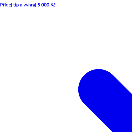
Přidej tip a vyhraj
5 000 Kč