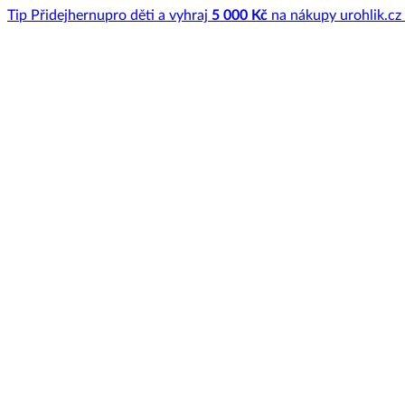
Tip
Přidej
hernu
pro děti a vyhraj
5 000 Kč
na nákupy u
rohlik.cz