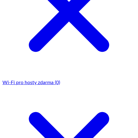
Wi-Fi pro hosty zdarma
(0)