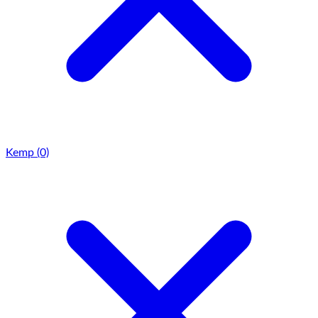
Kemp
(0)