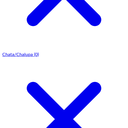
Chata/Chalupa
(0)