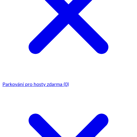
Parkování pro hosty zdarma
(0)