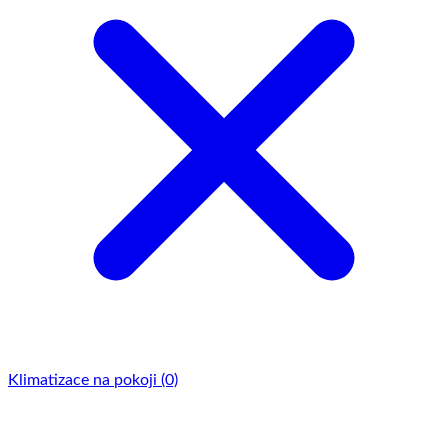
Klimatizace na pokoji
(0)