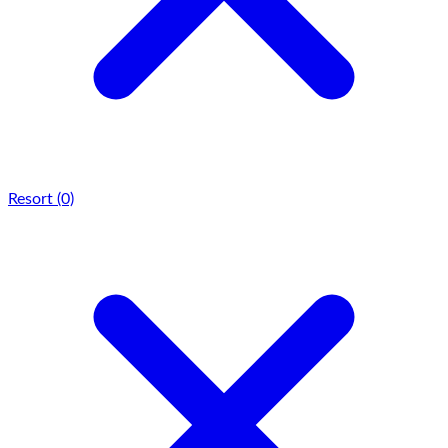
Resort
(0)