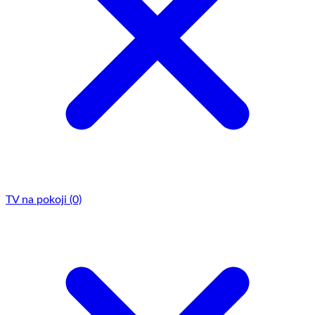
TV na pokoji
(0)