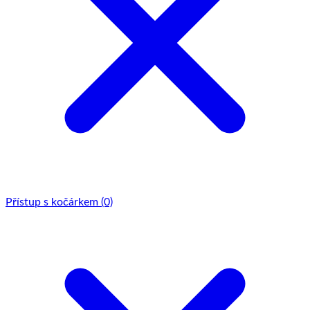
Přístup s kočárkem
(0)