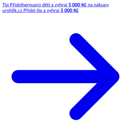
Tip
Přidej
hernu
pro děti a vyhraj
5 000 Kč
na nákupy
u
rohlik.cz
Přidej tip a vyhraj
5 000 Kč