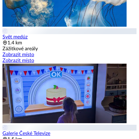
Svět medúz
1.4 km
Zážitkové areály
Zobrazit místo
Zobrazit místo
Galerie České Televize