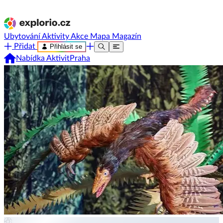
Ubytování
Aktivity
Akce
Mapa
Magazín
Přidat
Přihlásit se
Nabídka Aktivit
Praha