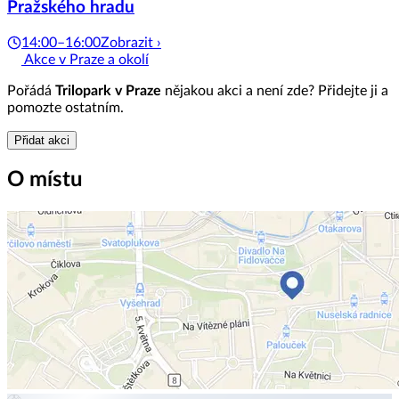
Pražského hradu
14:00–16:00
Zobrazit ›
Akce v Praze a okolí
Pořádá
Trilopark v Praze
nějakou akci a není zde? Přidejte ji a
pomozte ostatním.
Přidat akci
O místu