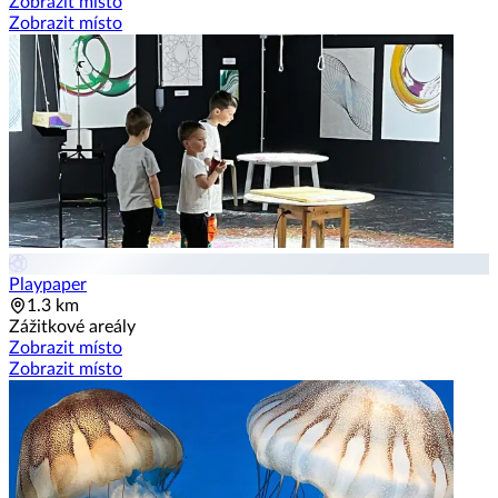
Zobrazit místo
Zobrazit místo
Playpaper
1.3 km
Zážitkové areály
Zobrazit místo
Zobrazit místo