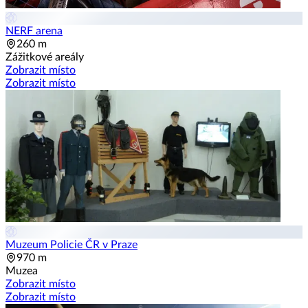
NERF arena
260 m
Zážitkové areály
Zobrazit místo
Zobrazit místo
Muzeum Policie ČR v Praze
970 m
Muzea
Zobrazit místo
Zobrazit místo