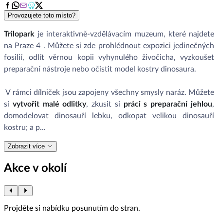
Provozujete toto místo?
Trilopark
je interaktivně-vzdělávacím muzeum, které najdete
na Praze 4 . Můžete si zde prohlédnout expozici jedinečných
fosilií, odlít věrnou kopii vyhynulého živočicha, vyzkoušet
preparační nástroje nebo očistit model kostry dinosaura.
V rámci dílniček jsou zapojeny všechny smysly naráz. Můžete
si
vytvořit malé odlitky
, zkusit si
práci s preparační jehlou
,
domodelovat dinosauří lebku, odkopat velikou dinosauří
kostru; a p...
Zobrazit více
Akce v okolí
Projděte si nabídku posunutím do stran.