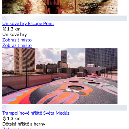
Únikové hry Escape Point
1.3 km
Únikové hry
Zobrazit místo
Zobrazit místo
Trampolínové hřiště Světa Medúz
1.3 km
Dětská hřiště a herny