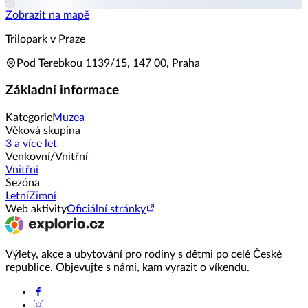
Zobrazit na mapě
Trilopark v Praze
Pod Terebkou 1139/15, 147 00, Praha
Základní informace
Kategorie
Muzea
Věková skupina
3 a více let
Venkovní/Vnitřní
Vnitřní
Sezóna
Letní
Zimní
Web aktivity
Oficiální stránky
Výlety, akce a ubytování pro rodiny s dětmi po celé České
republice. Objevujte s námi, kam vyrazit o víkendu.