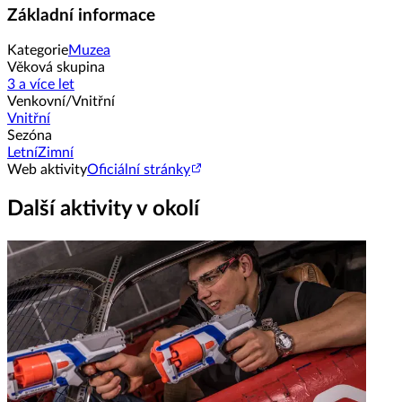
Základní informace
Kategorie
Muzea
Věková skupina
3 a více let
Venkovní/Vnitřní
Vnitřní
Sezóna
Letní
Zimní
Web aktivity
Oficiální stránky
Další aktivity v okolí