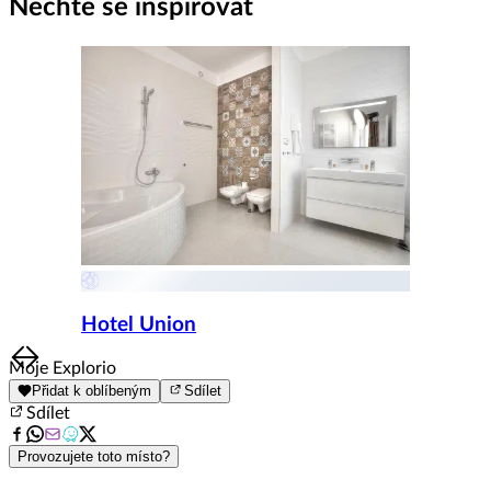
1
Nechte se inspirovat
of
8
Hotel Union
Item
Moje Explorio
1
Přidat k oblíbeným
Sdílet
of
Sdílet
8
Provozujete toto místo?