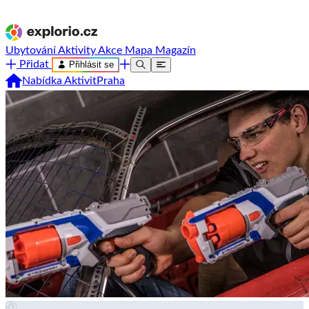
Ubytování
Aktivity
Akce
Mapa
Magazín
Přidat
Přihlásit se
Nabídka Aktivit
Praha