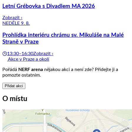
Letní Grébovka s Divadlem MA 2026
Zobrazit ›
NEDĚLE 9. 8.
Prohlídka interiéru chrámu sv. Mikuláše na Malé
Straně v Praze
13:30–16:30
Zobrazit ›
Akce v Praze a okolí
Pořádá
NERF arena
nějakou akci a není zde? Přidejte ji a
pomozte ostatním.
Přidat akci
O místu