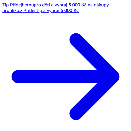
Tip
Přidej
hernu
pro děti a vyhraj
5 000 Kč
na nákupy
u
rohlik.cz
Přidej tip a vyhraj
5 000 Kč