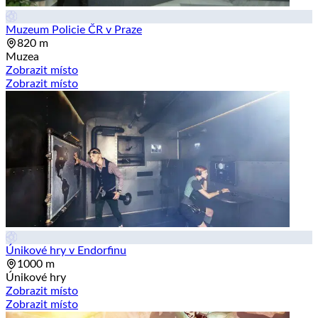
Muzeum Policie ČR v Praze
820 m
Muzea
Zobrazit místo
Zobrazit místo
Únikové hry v Endorfinu
1000 m
Únikové hry
Zobrazit místo
Zobrazit místo