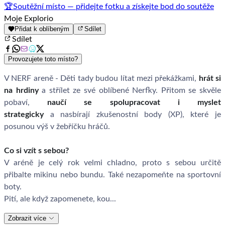
🏆
Soutěžní místo — přidejte fotku a získejte bod do soutěže
Moje Explorio
Přidat k oblíbeným
Sdílet
Sdílet
Provozujete toto místo?
V NERF areně - Děti tady budou lítat mezi překážkami,
hrát si
na hrdiny
a střílet ze své oblíbené Nerfky. Přitom se skvěle
pobaví,
naučí se spolupracovat i myslet
strategicky
a nasbírají zkušenostní body (XP), které je
posunou výš v žebříčku hráčů.
Co si vzít s sebou?
V aréně je celý rok velmi chladno, proto s sebou určitě
přibalte mikinu nebo bundu. Také nezapomeňte na sportovní
boty.
Pití, ale když zapomenete, kou...
Zobrazit více