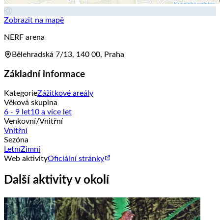
Zobrazit na mapě
NERF arena
Bělehradská 7/13, 140 00, Praha
Základní informace
Kategorie
Zážitkové areály
Věková skupina
6 - 9 let
10 a více let
Venkovní/Vnitřní
Vnitřní
Sezóna
Letní
Zimní
Web aktivity
Oficiální stránky
Další aktivity v okolí