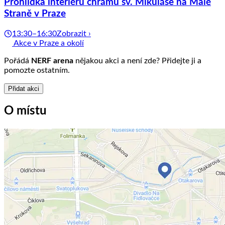
Prohlídka interiéru chrámu sv. Mikuláše na Malé
Straně v Praze
13:30–16:30
Zobrazit ›
Akce v Praze a okolí
Pořádá
NERF arena
nějakou akci a není zde? Přidejte ji a
pomozte ostatním.
Přidat akci
O místu