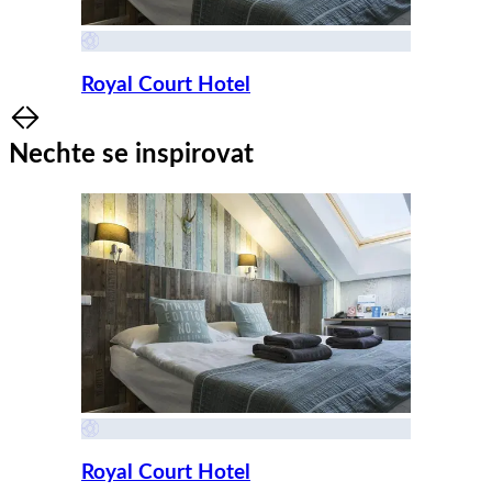
Royal Court Hotel
Item
1
Nechte se inspirovat
of
8
Royal Court Hotel