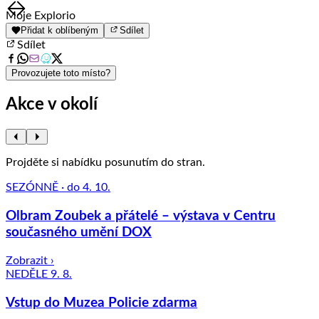
Item
Moje Explorio
1
Přidat k oblíbeným
Sdílet
of
Sdílet
8
Provozujete toto místo?
Akce v okolí
Projděte si nabídku posunutím do stran.
SEZÓNNĚ · do 4. 10.
Olbram Zoubek a přátelé – výstava v Centru
současného umění DOX
Zobrazit ›
NEDĚLE 9. 8.
Vstup do Muzea Policie zdarma