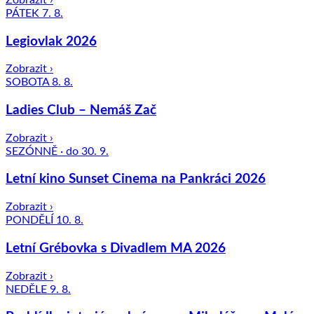
PÁTEK 7. 8.
Legiovlak 2026
Zobrazit ›
SOBOTA 8. 8.
Ladies Club – Nemáš Zač
Zobrazit ›
SEZÓNNĚ · do 30. 9.
Letní kino Sunset Cinema na Pankráci 2026
Zobrazit ›
PONDĚLÍ 10. 8.
Letní Grébovka s Divadlem MA 2026
Zobrazit ›
NEDĚLE 9. 8.