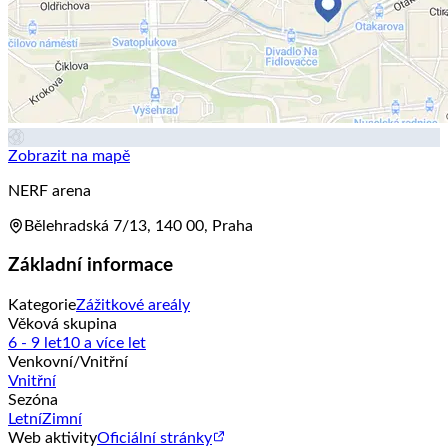
Zobrazit na mapě
NERF arena
Bělehradská 7/13, 140 00, Praha
Základní informace
Kategorie
Zážitkové areály
Věková skupina
6 - 9 let
10 a více let
Venkovní/Vnitřní
Vnitřní
Sezóna
Letní
Zimní
Web aktivity
Oficiální stránky