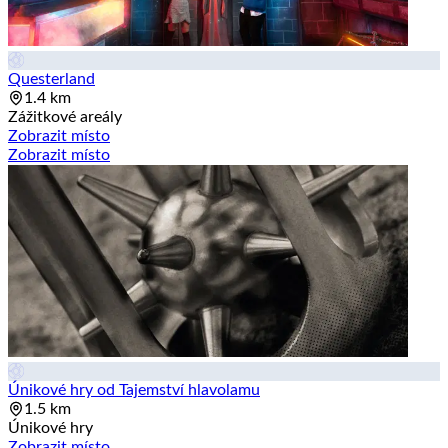
Questerland
1.4 km
Zážitkové areály
Zobrazit místo
Zobrazit místo
Únikové hry od Tajemství hlavolamu
1.5 km
Únikové hry
Zobrazit místo