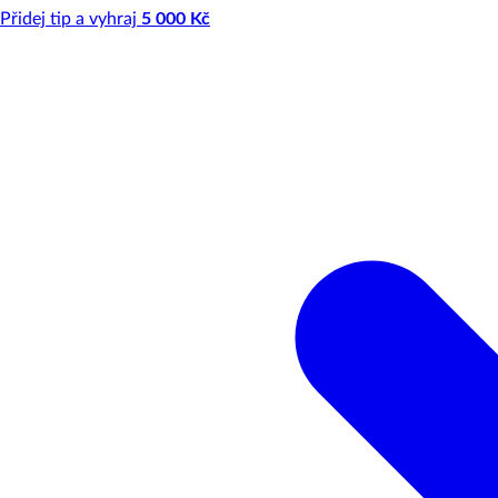
Přidej tip a vyhraj
5 000 Kč