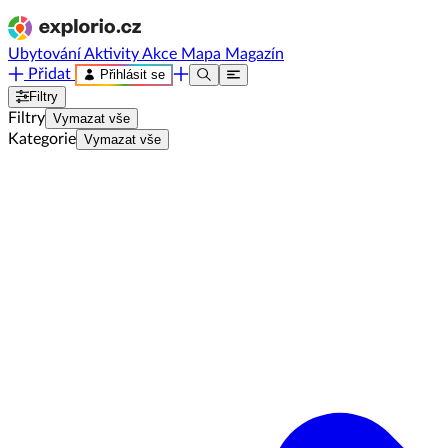
Ubytování
Aktivity
Akce
Mapa
Magazín
Přidat
Přihlásit se
Filtry
Filtry
Vymazat vše
Kategorie
Vymazat vše