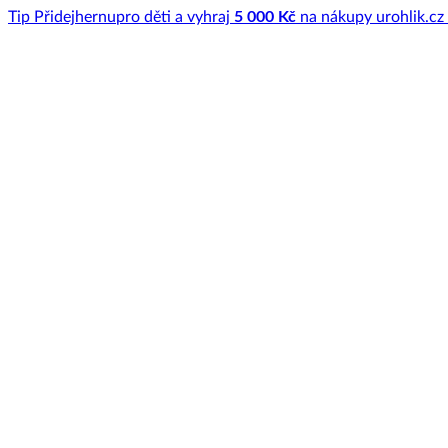
Tip
Přidej
hernu
pro děti a vyhraj
5 000 Kč
na nákupy u
rohlik.cz