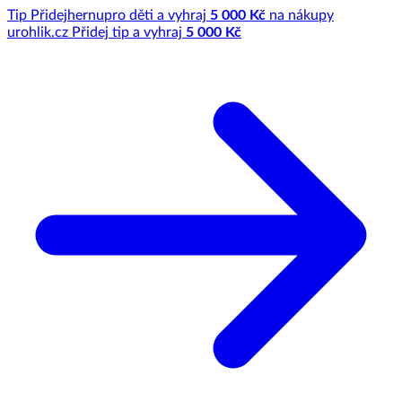
Tip
Přidej
hernu
pro děti a vyhraj
5 000 Kč
na nákupy
u
rohlik.cz
Přidej tip a vyhraj
5 000 Kč