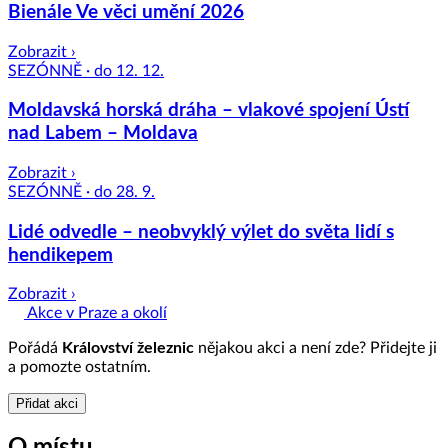
Bienále Ve věci umění 2026
Zobrazit ›
SEZÓNNĚ · do 12. 12.
Moldavská horská dráha – vlakové spojení Ústí
nad Labem – Moldava
Zobrazit ›
SEZÓNNĚ · do 28. 9.
Lidé odvedle – neobvyklý výlet do světa lidí s
hendikepem
Zobrazit ›
Akce v Praze a okolí
Pořádá
Království železnic
nějakou akci a není zde? Přidejte ji
a pomozte ostatním.
Přidat akci