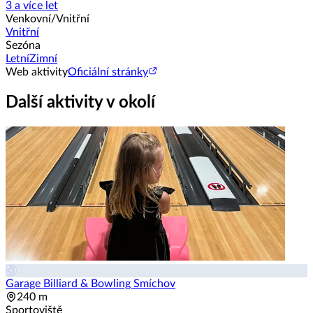
3 a více let
Venkovní/Vnitřní
Vnitřní
Sezóna
Letní
Zimní
Web aktivity
Oficiální stránky
Další aktivity v okolí
Garage Billiard & Bowling Smíchov
240 m
Sportoviště