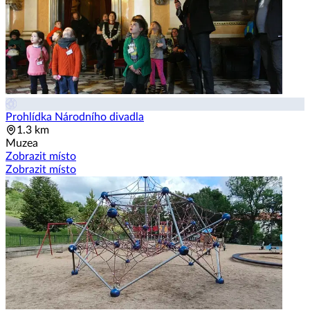
Prohlídka Národního divadla
1.3 km
Muzea
Zobrazit místo
Zobrazit místo