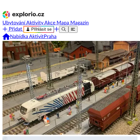
Ubytování
Aktivity
Akce
Mapa
Magazín
Přidat
Přihlásit se
Nabídka Aktivit
Praha