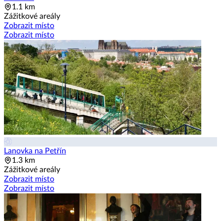
1.1 km
Zážitkové areály
Zobrazit místo
Zobrazit místo
Lanovka na Petřín
1.3 km
Zážitkové areály
Zobrazit místo
Zobrazit místo