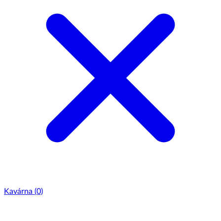
Kavárna
(0)