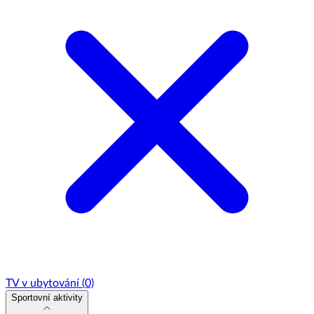
TV v ubytování
(0)
Sportovní aktivity