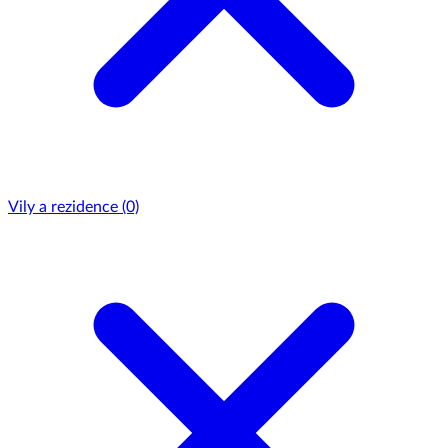
Vily a rezidence
(0)