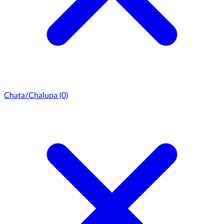
Chata/Chalupa
(0)