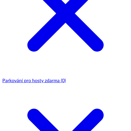
Parkování pro hosty zdarma
(0)