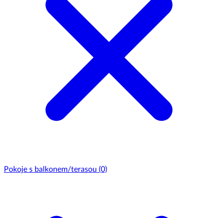
Pokoje s balkonem/terasou
(0)