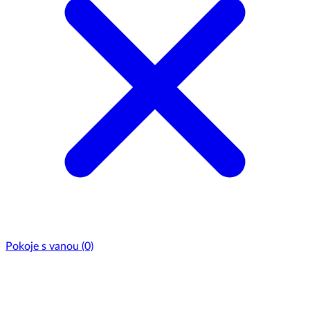
Pokoje s vanou
(0)