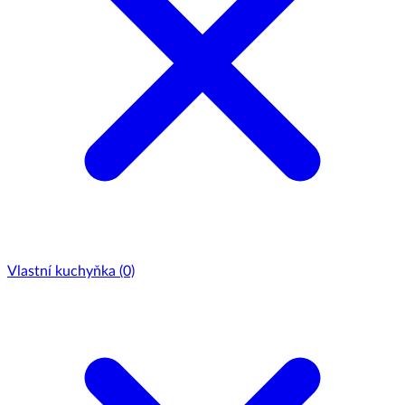
Vlastní kuchyňka
(0)