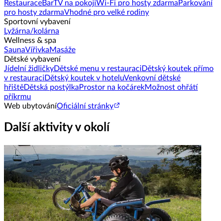
Restaurace
Bar
TV na pokoji
Wi-Fi pro hosty zdarma
Parkování
pro hosty zdarma
Vhodné pro velké rodiny
Sportovní vybavení
Lyžárna/kolárna
Wellness & spa
Sauna
Vířivka
Masáže
Dětské vybavení
Jídelní židličky
Dětské menu v restauraci
Dětský koutek přímo
v restauraci
Dětský koutek v hotelu
Venkovní dětské
hřiště
Dětská postýlka
Prostor na kočárek
Možnost ohřátí
příkrmu
Web ubytování
Oficiální stránky
Další aktivity v okolí