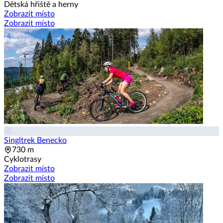
Dětská hřiště a herny
Zobrazit místo
Zobrazit místo
Singltrek Benecko
730 m
Cyklotrasy
Zobrazit místo
Zobrazit místo