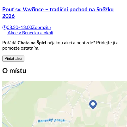
Pouť sv. Vavřince – tradiční pochod na Sněžku
2026
08:30–13:00
Zobrazit ›
Akce v Benecku a okolí
Pořádá
Chata na Špici
nějakou akci a není zde? Přidejte ji a
pomozte ostatním.
Přidat akci
O místu