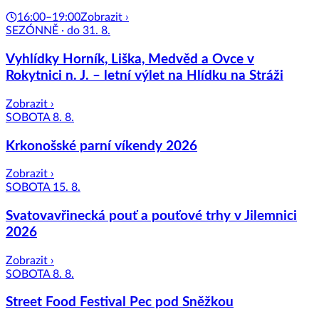
16:00–19:00
Zobrazit ›
SEZÓNNĚ · do 31. 8.
Vyhlídky Horník, Liška, Medvěd a Ovce v
Rokytnici n. J. – letní výlet na Hlídku na Stráži
Zobrazit ›
SOBOTA 8. 8.
Krkonošské parní víkendy 2026
Zobrazit ›
SOBOTA 15. 8.
Svatovavřinecká pouť a pouťové trhy v Jilemnici
2026
Zobrazit ›
SOBOTA 8. 8.
Street Food Festival Pec pod Sněžkou