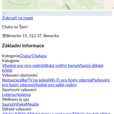
Zobrazit na mapě
Chata na Špici
Benecko 15, 512 37, Benecko
Základní informace
Kategorie
Chata/Chalupa
Kategorie
Vhodné pro více rodin
Dětská vnitřní herna
Vlastní dětské
hřiště
Vybavení ubytování
Restaurace
Bar
TV na pokoji
Wi-Fi pro hosty zdarma
Parkování
pro hosty zdarma
Vhodné pro velké rodiny
Sportovní vybavení
Lyžárna/kolárna
Wellness & spa
Sauna
Vířivka
Masáže
Dětské vybavení