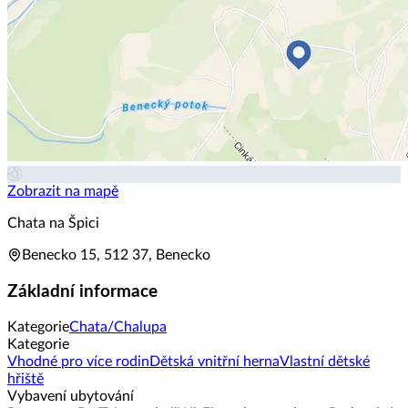
Zobrazit na mapě
Chata na Špici
Benecko 15, 512 37, Benecko
Základní informace
Kategorie
Chata/Chalupa
Kategorie
Vhodné pro více rodin
Dětská vnitřní herna
Vlastní dětské
hřiště
Vybavení ubytování