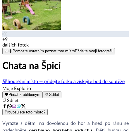
+9
dalších fotek
Pomozte ostatním poznat toto místo
Přidejte svoji fotografii
Chata na Špici
🏆
Soutěžní místo — přidejte fotku a získejte bod do soutěže
Moje Explorio
Přidat k oblíbeným
Sdílet
Sdílet
Provozujete toto místo?
Vyrazte s dětmi na dovolenou do hor a hned po ránu se
nadechněte
čerstvého horského vzduchu
. Děti budou od