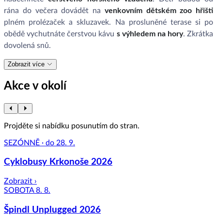
rána do večera dovádět na
venkovním dětském zoo hřišti
plném prolézaček a skluzavek. Na prosluněné terase si po
obědě vychutnáte čerstvou kávu
s výhledem na hory
. Zkrátka
dovolená snů.
Zobrazit více
Akce v okolí
Projděte si nabídku posunutím do stran.
SEZÓNNĚ · do 28. 9.
Cyklobusy Krkonoše 2026
Zobrazit ›
SOBOTA 8. 8.
Špindl Unplugged 2026