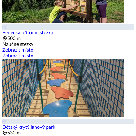
Benecká přírodní stezka
500 m
Naučné stezky
Zobrazit místo
Zobrazit místo
Dětský krytý lanový park
530 m