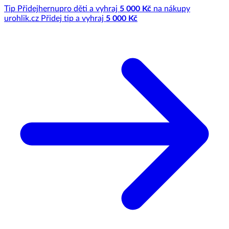
Tip
Přidej
hernu
pro děti a vyhraj
5 000 Kč
na nákupy
u
rohlik.cz
Přidej tip a vyhraj
5 000 Kč