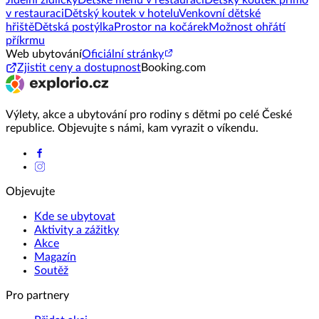
Jídelní židličky
Dětské menu v restauraci
Dětský koutek přímo
v restauraci
Dětský koutek v hotelu
Venkovní dětské
hřiště
Dětská postýlka
Prostor na kočárek
Možnost ohřátí
příkrmu
Web ubytování
Oficiální stránky
Zjistit ceny a dostupnost
Booking.com
Výlety, akce a ubytování pro rodiny s dětmi po celé České
republice. Objevujte s námi, kam vyrazit o víkendu.
Objevujte
Kde se ubytovat
Aktivity a zážitky
Akce
Magazín
Soutěž
Pro partnery