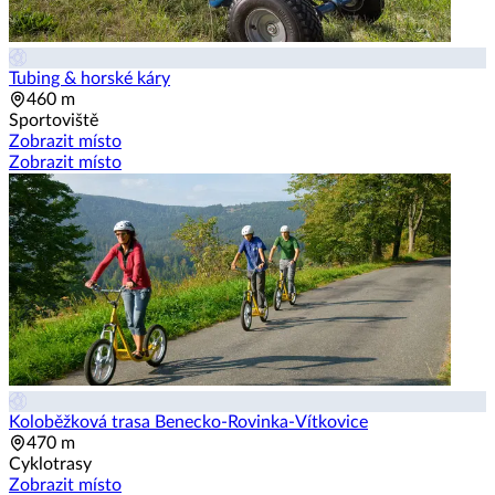
Tubing & horské káry
460 m
Sportoviště
Zobrazit místo
Zobrazit místo
Koloběžková trasa Benecko-Rovinka-Vítkovice
470 m
Cyklotrasy
Zobrazit místo