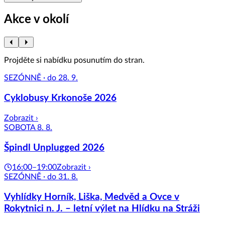
Akce v okolí
Projděte si nabídku posunutím do stran.
SEZÓNNĚ · do 28. 9.
Cyklobusy Krkonoše 2026
Zobrazit ›
SOBOTA 8. 8.
Špindl Unplugged 2026
16:00–19:00
Zobrazit ›
SEZÓNNĚ · do 31. 8.
Vyhlídky Horník, Liška, Medvěd a Ovce v
Rokytnici n. J. – letní výlet na Hlídku na Stráži