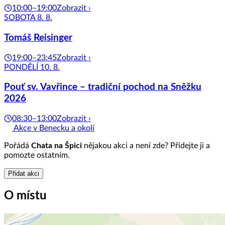
10:00–19:00
Zobrazit ›
SOBOTA 8. 8.
Tomáš Reisinger
19:00–23:45
Zobrazit ›
PONDĚLÍ 10. 8.
Pouť sv. Vavřince – tradiční pochod na Sněžku
2026
08:30–13:00
Zobrazit ›
Akce v Benecku a okolí
Pořádá
Chata na Špici
nějakou akci a není zde? Přidejte ji a
pomozte ostatním.
Přidat akci
O místu