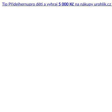
Tip
Přidej
hernu
pro děti a vyhraj
5 000 Kč
na nákupy u
rohlik.cz