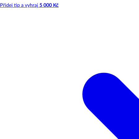
Přidej tip a vyhraj
5 000 Kč