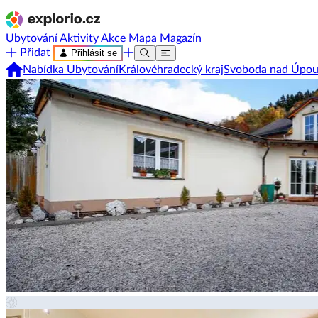
Ubytování
Aktivity
Akce
Mapa
Magazín
Přidat
Přihlásit se
Nabídka Ubytování
Královéhradecký kraj
Svoboda nad Úpo