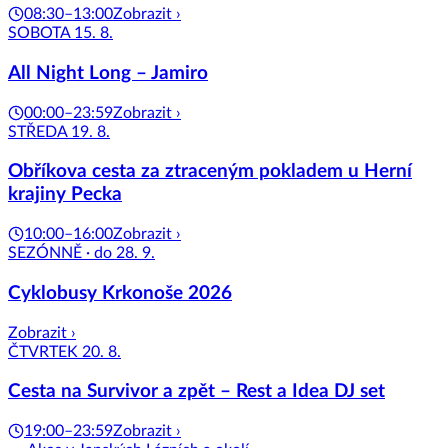
08:30–13:00
Zobrazit ›
SOBOTA 15. 8.
All Night Long – Jamiro
00:00–23:59
Zobrazit ›
STŘEDA 19. 8.
Obříkova cesta za ztraceným pokladem u Herní
krajiny Pecka
10:00–16:00
Zobrazit ›
SEZÓNNĚ · do 28. 9.
Cyklobusy Krkonoše 2026
Zobrazit ›
ČTVRTEK 20. 8.
Cesta na Survivor a zpět – Rest a Idea DJ set
19:00–23:59
Zobrazit ›