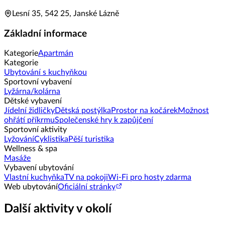
Lesní 35, 542 25, Janské Lázně
Základní informace
Kategorie
Apartmán
Kategorie
Ubytování s kuchyňkou
Sportovní vybavení
Lyžárna/kolárna
Dětské vybavení
Jídelní židličky
Dětská postýlka
Prostor na kočárek
Možnost
ohřátí příkrmu
Společenské hry k zapůjčení
Sportovní aktivity
Lyžování
Cyklistika
Pěší turistika
Wellness & spa
Masáže
Vybavení ubytování
Vlastní kuchyňka
TV na pokoji
Wi-Fi pro hosty zdarma
Web ubytování
Oficiální stránky
Další aktivity v okolí