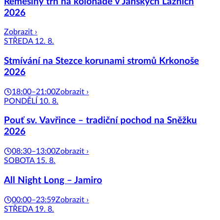
Řemeslný trh na kolonádě v Janských Lázních
2026
Zobrazit ›
STŘEDA 12. 8.
Stmívání na Stezce korunami stromů Krkonoše
2026
18:00–21:00
Zobrazit ›
PONDĚLÍ 10. 8.
Pouť sv. Vavřince – tradiční pochod na Sněžku
2026
08:30–13:00
Zobrazit ›
SOBOTA 15. 8.
All Night Long – Jamiro
00:00–23:59
Zobrazit ›
STŘEDA 19. 8.