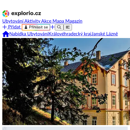
Ubytování
Aktivity
Akce
Mapa
Magazín
Přidat
Přihlásit se
Nabídka Ubytování
Královéhradecký kraj
Janské Lázně