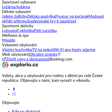
Sportovní vybavení
Lyžárna/kolárna
Dětské vybavení
Jídelní židličky
Dětská postýlka
Prostor na kočárek
Možnost
ohřátí příkrmu
Společenské hry k zapůjčení
Sportovní aktivity
Lyžování
Cyklistika
Pěší turistika
Wellness & spa
Masáže
Vybavení ubytování
Vlastní kuchyňka
TV na pokoji
Wi-Fi pro hosty zdarma
Web ubytování
Oficiální stránky
Zjistit ceny a dostupnost
Booking.com
Výlety, akce a ubytování pro rodiny s dětmi po celé České
republice. Objevujte s námi, kam vyrazit o víkendu.
Objevujte
Kde se ubytovat