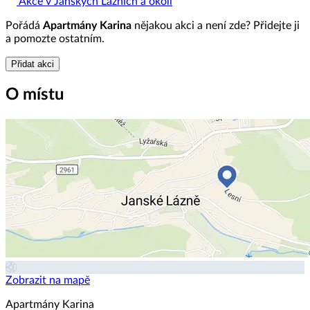
Akce v Janských Lázních a okolí
Pořádá
Apartmány Karina
nějakou akci a není zde? Přidejte ji
a pomozte ostatním.
Přidat akci
O místu
Zobrazit na mapě
Apartmány Karina