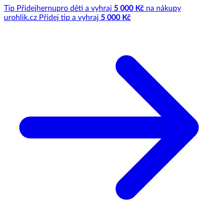
Tip
Přidej
hernu
pro děti a vyhraj
5 000 Kč
na nákupy
u
rohlik.cz
Přidej tip a vyhraj
5 000 Kč