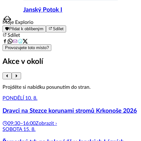
Janský Potok I
Item
Moje Explorio
1
Přidat k oblíbeným
Sdílet
of
Sdílet
8
Provozujete toto místo?
Akce v okolí
Projděte si nabídku posunutím do stran.
PONDĚLÍ 10. 8.
Dravci na Stezce korunami stromů Krkonoše 2026
09:30–16:00
Zobrazit ›
SOBOTA 15. 8.