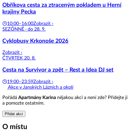
Obříkova cesta za ztraceným pokladem u Herní
krajiny Pecka
10:00–16:00
Zobrazit ›
SEZÓNNĚ · do 28. 9.
Cyklobusy Krkonoše 2026
Zobrazit ›
ČTVRTEK 20. 8.
Cesta na Survivor a zpět – Rest a Idea DJ set
19:00–23:59
Zobrazit ›
Akce v Janských Lázních a okolí
Pořádá
Apartmány Karina
nějakou akci a není zde? Přidejte ji
a pomozte ostatním.
Přidat akci
O místu