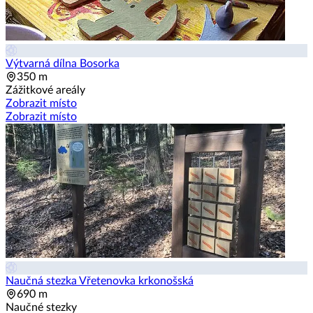
Výtvarná dílna Bosorka
350 m
Zážitkové areály
Zobrazit místo
Zobrazit místo
Naučná stezka Vřetenovka krkonošská
690 m
Naučné stezky