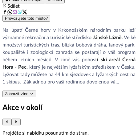
Sdílet
Provozujete toto místo?
Na úpatí Černé hory v Krkonošském národním parku leží
významné rekreační a turistické středisko
Jánské Lázně
. Velké
množství turistických tras, blízká bobová dráha, lanový park,
koupaliště i zoologická zahrada se postarají o váš program
během letních měsíců. V zimě vás pohost
í ski areál Černá
Hora - Pec,
který je největším lyžařským střediskem v Česku.
Lyžovat tady můžete na 44 km sjezdovek a lyžařských cest na
1 skipas. Základnou pro vaši rodinnou dovolenou vá...
Zobrazit více
Akce v okolí
Projděte si nabídku posunutím do stran.