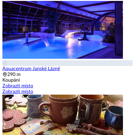
Aquacentrum Janské Lázně
290 m
Koupání
Zobrazit místo
Zobrazit místo