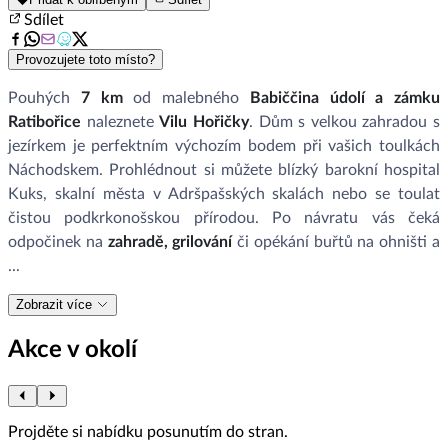
Sdílet
Provozujete toto místo?
Pouhých
7 km
od malebného
Babiččina údolí a zámku
Ratibořice
naleznete
Vilu Hořičky
. Dům s velkou zahradou s
jezírkem je perfektním výchozím bodem při vašich toulkách
Náchodskem. Prohlédnout si můžete blízký barokní hospital
Kuks, skalní města v Adršpašských skalách nebo se toulat
čistou podkrkonošskou přírodou. Po návratu vás čeká
odpočinek na
zahradě, grilování
či opékání buřtů na ohništi a
...
Zobrazit více
Akce v okolí
Projděte si nabídku posunutím do stran.