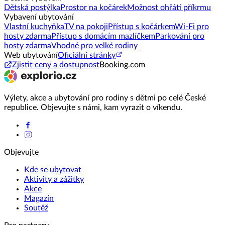
Dětská postýlka
Prostor na kočárek
Možnost ohřátí příkrmu
Vybavení ubytování
Vlastní kuchyňka
TV na pokoji
Přístup s kočárkem
Wi-Fi pro
hosty zdarma
Přístup s domácím mazlíčkem
Parkování pro
hosty zdarma
Vhodné pro velké rodiny
Web ubytování
Oficiální stránky
Zjistit ceny a dostupnost
Booking.com
Výlety, akce a ubytování pro rodiny s dětmi po celé České
republice. Objevujte s námi, kam vyrazit o víkendu.
Objevujte
Kde se ubytovat
Aktivity a zážitky
Akce
Magazín
Soutěž