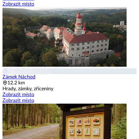
Zobrazit místo
Zámek Náchod
12.2 km
Hrady, zámky, zříceniny
Zobrazit místo
Zobrazit místo