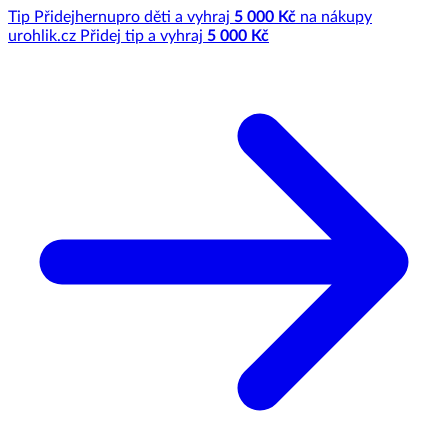
Tip
Přidej
hernu
pro děti a vyhraj
5 000 Kč
na nákupy
u
rohlik.cz
Přidej tip a vyhraj
5 000 Kč