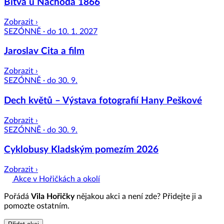
Bitva u Náchoda 1866
Zobrazit ›
SEZÓNNĚ · do 10. 1. 2027
Jaroslav Cita a film
Zobrazit ›
SEZÓNNĚ · do 30. 9.
Dech květů – Výstava fotografií Hany Peškové
Zobrazit ›
SEZÓNNĚ · do 30. 9.
Cyklobusy Kladským pomezím 2026
Zobrazit ›
Akce v Hořičkách a okolí
Pořádá
Vila Hořičky
nějakou akci a není zde? Přidejte ji a
pomozte ostatním.