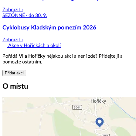
Zobrazit ›
SEZÓNNĚ · do 30. 9.
Cyklobusy Kladským pomezím 2026
Zobrazit ›
Akce v Hořičkách a okolí
Pořádá
Vila Hořičky
nějakou akci a není zde? Přidejte ji a
pomozte ostatním.
Přidat akci
O místu