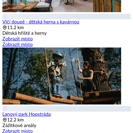
Vlčí doupě - dětská herna s kavárnou
11.2 km
Dětská hřiště a herny
Zobrazit místo
Zobrazit místo
Lanový park Hopstráda
12.2 km
Zážitkové areály
Zobrazit místo