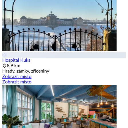
Hospital Kuks
8.9 km
Hrady, zámky, zříceniny
Zobrazit místo
Zobrazit místo