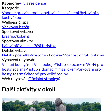
Kategorie
Vily a rezidence
Kategorie
Vhodné pro více rodin
Ubytování s bazénem
Ubytování s
kuchyňkou
Wellness & spa
Venkovní bazén
Sportovní vybavení
Lyžárna/kolárna
Sportovní aktivity
Lyžování
Cyklistika
Pěší turistika
Dětské vybavení
Dětská postýlka
Prostor na kočárek
Možnost ohřátí příkrmu
Vybavení ubytování
Vlastní kuchyňka
TV na pokoji
Přístup s kočárkem
Wi-Fi pro
hosty zdarma
Přístup s domácím mazlíčkem
Parkování pro
hosty zdarma
Vhodné pro velké rodiny
Web ubytování
Oficiální stránky
Další aktivity v okolí