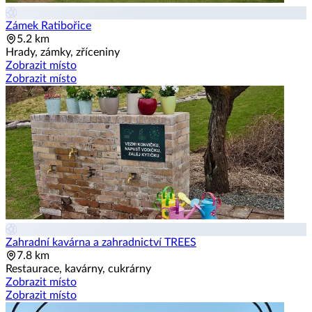
Zámek Ratibořice
5.2 km
Hrady, zámky, zříceniny
Zobrazit místo
Zobrazit místo
Zahradní kavárna a zahradnictví TREES
7.8 km
Restaurace, kavárny, cukrárny
Zobrazit místo
Zobrazit místo