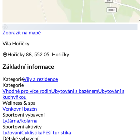
Zobrazit na mapě
Vila Hořičky
Hořičky 88, 552 05, Hořičky
Základní informace
Kategorie
Vily a rezidence
Kategorie
Vhodné pro více rodin
Ubytování s bazénem
Ubytování s
kuchyňkou
Wellness & spa
Venkovní bazén
Sportovní vybavení
Lyžárna/kolárna
Sportovní aktivity
Lyžování
Cyklistika
Pěší turistika
Dětské vybavení