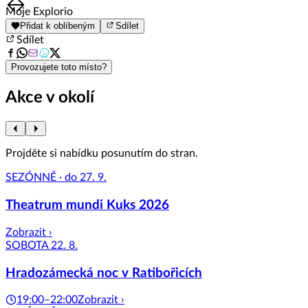
Item
Moje Explorio
1
Přidat k oblíbeným
Sdílet
of
Sdílet
8
Provozujete toto místo?
Akce v okolí
Projděte si nabídku posunutím do stran.
SEZÓNNĚ · do 27. 9.
Theatrum mundi Kuks 2026
Zobrazit ›
SOBOTA 22. 8.
Hradozámecká noc v Ratibořicích
19:00–22:00
Zobrazit ›