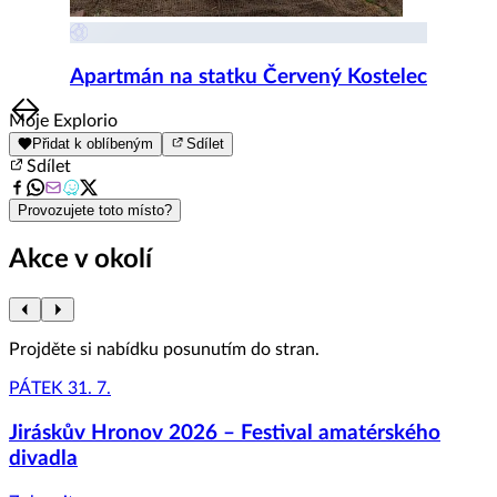
Apartmán na statku Červený Kostelec
Item
Moje Explorio
1
Přidat k oblíbeným
Sdílet
of
Sdílet
8
Provozujete toto místo?
Akce v okolí
Projděte si nabídku posunutím do stran.
PÁTEK 31. 7.
Jiráskův Hronov 2026 – Festival amatérského
divadla