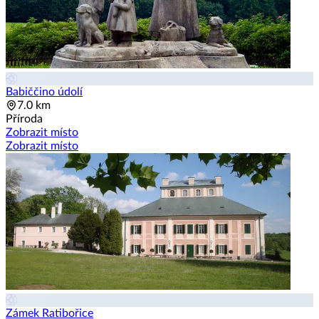
Babiččino údolí
7.0 km
Příroda
Zobrazit místo
Zobrazit místo
Zámek Ratibořice