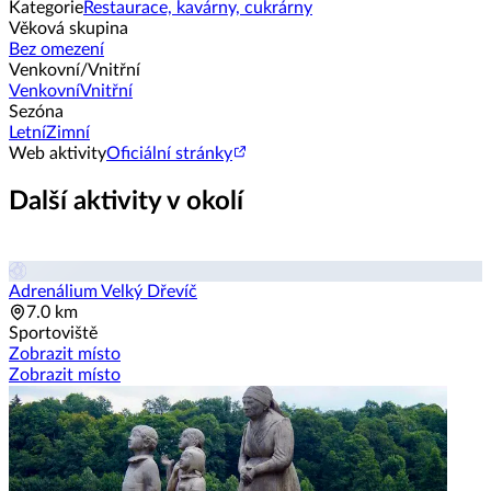
Kategorie
Restaurace, kavárny, cukrárny
Věková skupina
Bez omezení
Venkovní/Vnitřní
Venkovní
Vnitřní
Sezóna
Letní
Zimní
Web aktivity
Oficiální stránky
Další aktivity v okolí
Adrenálium Velký Dřevíč
7.0 km
Sportoviště
Zobrazit místo
Zobrazit místo