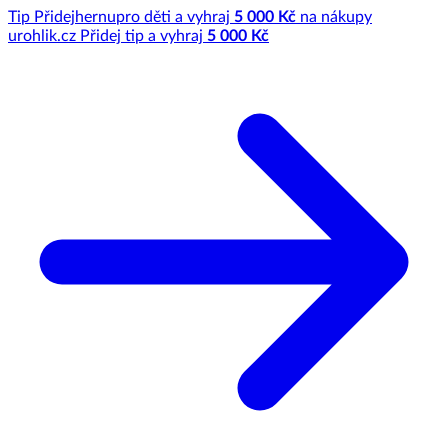
Tip
Přidej
hernu
pro děti a vyhraj
5 000 Kč
na nákupy
u
rohlik.cz
Přidej tip a vyhraj
5 000 Kč