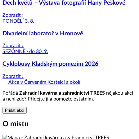
Dech květů – Výstava fotografií Hany Peškové
Zobrazit ›
PONDĚLÍ 3. 8.
Divadelní laboratoř v Hronově
Zobrazit ›
SEZÓNNĚ · do 30. 9.
Cyklobusy Kladským pomezím 2026
Zobrazit ›
Akce v Červeném Kostelci a okolí
Pořádá
Zahradní kavárna a zahradnictví TREES
nějakou akci
a není zde? Přidejte ji a pomozte ostatním.
Přidat akci
O místu