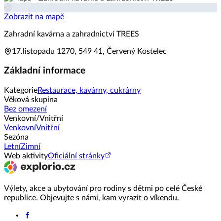
Zobrazit na mapě
Zahradní kavárna a zahradnictví TREES
17.listopadu 1270, 549 41, Červený Kostelec
Základní informace
Kategorie
Restaurace, kavárny, cukrárny
Věková skupina
Bez omezení
Venkovní/Vnitřní
Venkovní
Vnitřní
Sezóna
Letní
Zimní
Web aktivity
Oficiální stránky
Výlety, akce a ubytování pro rodiny s dětmi po celé České
republice. Objevujte s námi, kam vyrazit o víkendu.