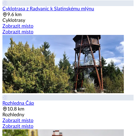
Cyklotrasa z Radvanic k Sla­tinskému mlýnu
9.6 km
Cyklotrasy
Zobrazit místo
Zobrazit místo
Rozhledna Čáp
10.8 km
Rozhledny
Zobrazit místo
Zobrazit místo