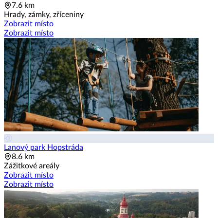
7.6 km
Hrady, zámky, zříceniny
Zobrazit místo
Zobrazit místo
Lanový park Hopstráda
8.6 km
Zážitkové areály
Zobrazit místo
Zobrazit místo