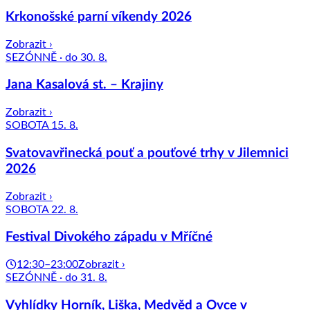
Krkonošské parní víkendy 2026
Zobrazit ›
SEZÓNNĚ · do 30. 8.
Jana Kasalová st. – Krajiny
Zobrazit ›
SOBOTA 15. 8.
Svatovavřinecká pouť a pouťové trhy v Jilemnici
2026
Zobrazit ›
SOBOTA 22. 8.
Festival Divokého západu v Mříčné
12:30–23:00
Zobrazit ›
SEZÓNNĚ · do 31. 8.
Vyhlídky Horník, Liška, Medvěd a Ovce v