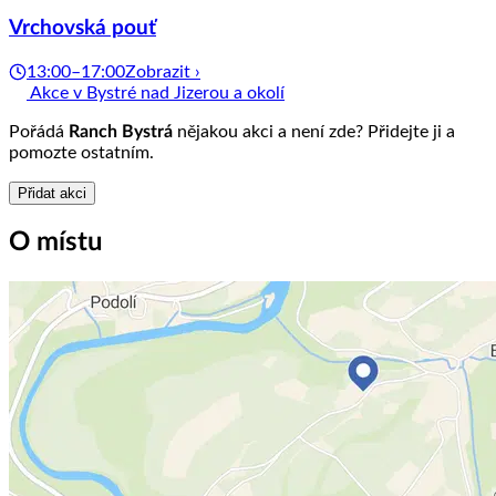
Vrchovská pouť
13:00–17:00
Zobrazit ›
Akce v Bystré nad Jizerou a okolí
Pořádá
Ranch Bystrá
nějakou akci a není zde? Přidejte ji a
pomozte ostatním.
Přidat akci
O místu