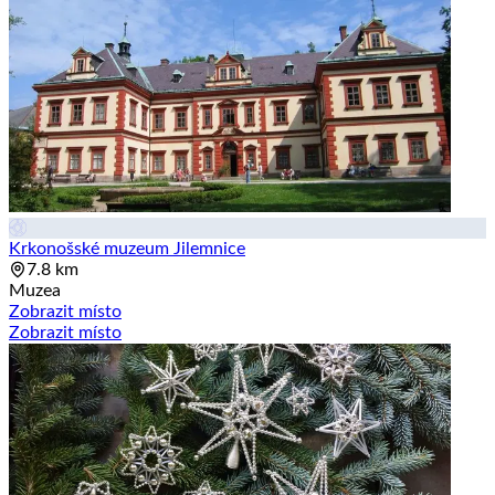
Krkonošské muzeum Jilemnice
7.8 km
Muzea
Zobrazit místo
Zobrazit místo