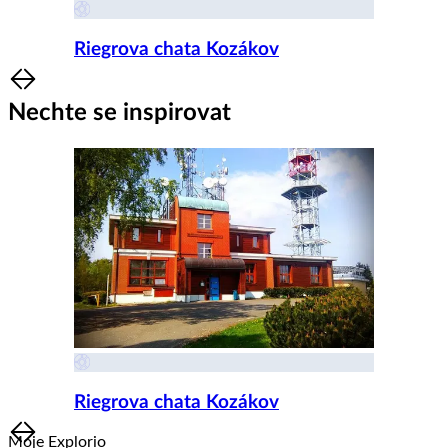
Riegrova chata Kozákov
Item
1
Nechte se inspirovat
of
8
Riegrova chata Kozákov
Item
Moje Explorio