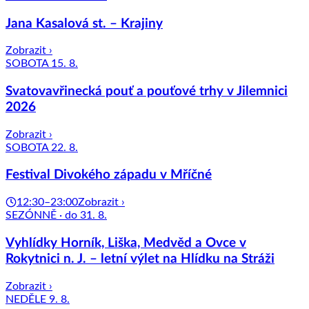
Jana Kasalová st. – Krajiny
Zobrazit ›
SOBOTA 15. 8.
Svatovavřinecká pouť a pouťové trhy v Jilemnici
2026
Zobrazit ›
SOBOTA 22. 8.
Festival Divokého západu v Mříčné
12:30–23:00
Zobrazit ›
SEZÓNNĚ · do 31. 8.
Vyhlídky Horník, Liška, Medvěd a Ovce v
Rokytnici n. J. – letní výlet na Hlídku na Stráži
Zobrazit ›
NEDĚLE 9. 8.