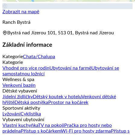
Zobrazit na mapě
Ranch Bystrá
Bystrá nad Jizerou 101, 513 01, Bystrá nad Jizerou
Základní informace
Kategorie
Chata/Chalupa
Kategorie
Vhodné pro více rodin
Ubytování na farmě
Ubytování se
samostatnou ložnicí
Wellness & spa
Venkovní bazén
Dětské vybavení
Jídelní židličky
Dětský koutek v hotelu
Venkovní dětské
hřiště
Dětská postýlka
Prostor na kočárek
Sportovní aktivity
Lyžování
Cyklistika
Vybavení ubytování
Vlastní kuchyňka
TV na pokoji
Pračka pro hosty nebo
prádelna
Přístup s kočárkem
Wi-Fi pro hosty zdarma
Přístup s