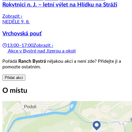
Rokytnici n. J. – letní výlet na Hlídku na Stráži
Zobrazit ›
NEDĚLE 9. 8.
Vrchovská pouť
13:00–17:00
Zobrazit ›
Akce v Bystré nad Jizerou a okolí
Pořádá
Ranch Bystrá
nějakou akci a není zde? Přidejte ji a
pomozte ostatním.
Přidat akci
O místu