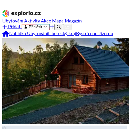
Ubytování
Aktivity
Akce
Mapa
Magazín
Přidat
Přihlásit se
Nabídka Ubytování
Liberecký kraj
Bystrá nad Jizerou