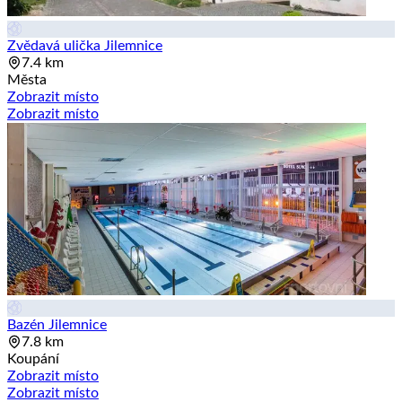
Zvědavá ulička Jilemnice
7.4 km
Města
Zobrazit místo
Zobrazit místo
Bazén Jilemnice
7.8 km
Koupání
Zobrazit místo
Zobrazit místo