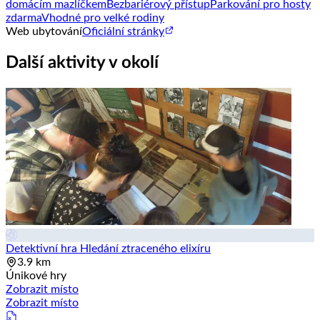
domácím mazlíčkem
Bezbariérový přístup
Parkování pro hosty
zdarma
Vhodné pro velké rodiny
Web ubytování
Oficiální stránky
Další aktivity v okolí
Detektivní hra Hledání ztraceného elixíru
3.9 km
Únikové hry
Zobrazit místo
Zobrazit místo