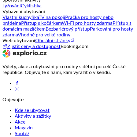
Sportovní aktivity
Lyžování
Cyklistika
Vybavení ubytování
Vlastní kuchyňka
TV na pokoji
Pračka pro hosty nebo
prádelna
Přístup s kočárkem
Wi-Fi pro hosty zdarma
Přístup s
domácím mazlíčkem
Bezbariérový přístup
Parkování pro hosty
zdarma
Vhodné pro velké rodiny
Web ubytování
Oficiální stránky
Zjistit ceny a dostupnost
Booking.com
Výlety, akce a ubytování pro rodiny s dětmi po celé České
republice. Objevujte s námi, kam vyrazit o víkendu.
Objevujte
Kde se ubytovat
Aktivity a zážitky
Akce
Magazín
Soutěž