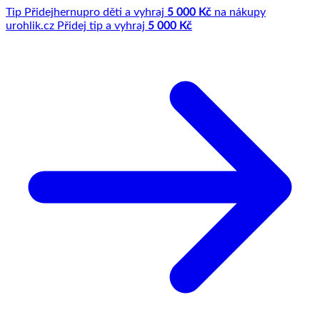
Tip
Přidej
hernu
pro děti a vyhraj
5 000 Kč
na nákupy
u
rohlik.cz
Přidej tip a vyhraj
5 000 Kč