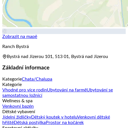
Zobrazit na mapě
Ranch Bystrá
Bystrá nad Jizerou 101, 513 01, Bystrá nad Jizerou
Základní informace
Kategorie
Chata/Chalupa
Kategorie
Vhodné pro více rodin
Ubytování na farmě
Ubytování se
samostatnou ložnicí
Wellness & spa
Venkovní bazén
Dětské vybavení
Jídelní židličky
Dětský koutek v hotelu
Venkovní dětské
hřiště
Dětská postýlka
Prostor na kočárek