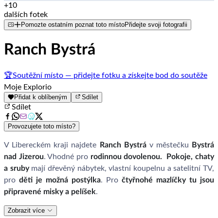
+10
dalších fotek
Pomozte ostatním poznat toto místo
Přidejte svoji fotografii
Ranch Bystrá
🏆
Soutěžní místo — přidejte fotku a získejte bod do soutěže
Moje Explorio
Přidat k oblíbeným
Sdílet
Sdílet
Provozujete toto místo?
V Libereckém kraji najdete
Ranch Bystrá
v městečku
Bystrá
nad Jizerou
. Vhodné pro
rodinnou dovolenou.
Pokoje, chaty
a sruby
mají dřevěný nábytek, vlastní koupelnu a satelitní TV,
pro
děti je možná postýlka
. Pro
čtyřnohé mazlíčky tu jsou
připravené misky a pelíšek
.
Zobrazit více