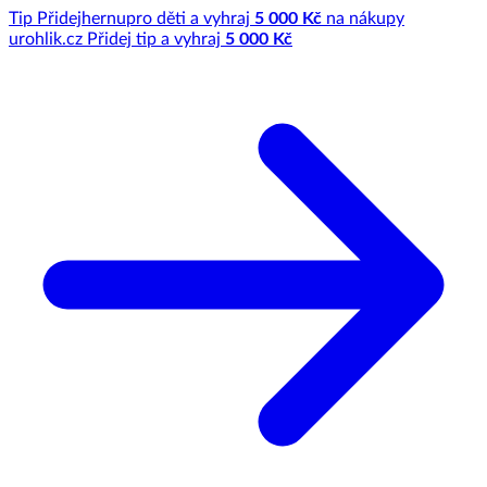
Tip
Přidej
hernu
pro děti a vyhraj
5 000 Kč
na nákupy
u
rohlik.cz
Přidej tip a vyhraj
5 000 Kč