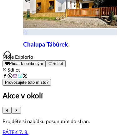
Chalupa Tábůrek
Item
Moje Explorio
1
Přidat k oblíbeným
Sdílet
of
Sdílet
8
Provozujete toto místo?
Akce v okolí
Projděte si nabídku posunutím do stran.
PÁTEK 7. 8.