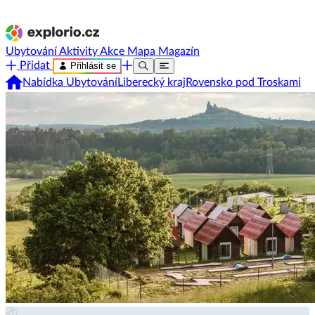
Ubytování
Aktivity
Akce
Mapa
Magazín
Přidat
Přihlásit se
Nabídka Ubytování
Liberecký kraj
Rovensko pod Troskami