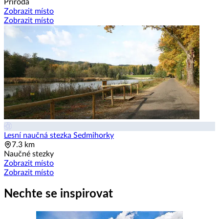
Příroda
Zobrazit místo
Zobrazit místo
Lesní naučná stezka Sedmihorky
7.3 km
Naučné stezky
Zobrazit místo
Zobrazit místo
Nechte se inspirovat