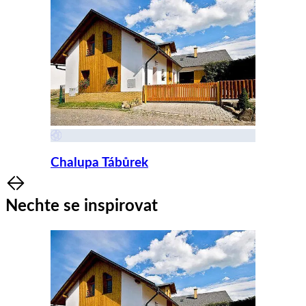
Chalupa Tábůrek
Item
1
Nechte se inspirovat
of
8