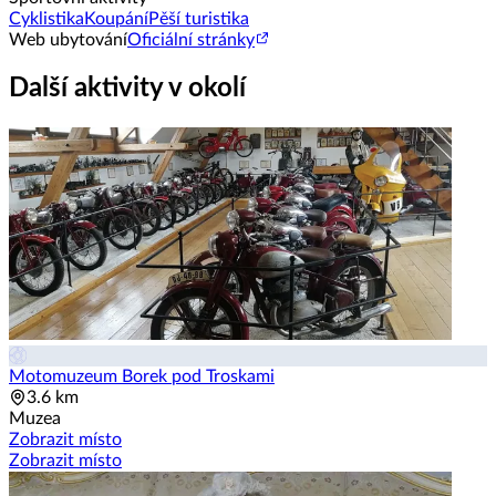
Cyklistika
Koupání
Pěší turistika
Web ubytování
Oficiální stránky
Další aktivity v okolí
Motomuzeum Borek pod Troskami
3.6 km
Muzea
Zobrazit místo
Zobrazit místo