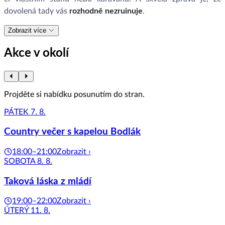
dovolená tady vás
rozhodně nezruinuje
.
Zobrazit více
Akce v okolí
Projděte si nabídku posunutím do stran.
PÁTEK 7. 8.
Country večer s kapelou Bodlák
18:00–21:00
Zobrazit ›
SOBOTA 8. 8.
Taková láska z mládí
19:00–22:00
Zobrazit ›
ÚTERÝ 11. 8.