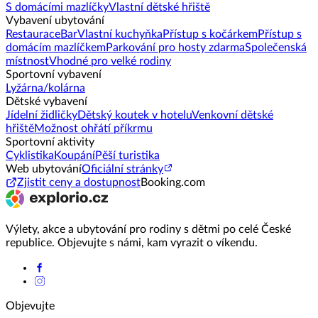
S domácími mazlíčky
Vlastní dětské hřiště
Vybavení ubytování
Restaurace
Bar
Vlastní kuchyňka
Přístup s kočárkem
Přístup s
domácím mazlíčkem
Parkování pro hosty zdarma
Společenská
místnost
Vhodné pro velké rodiny
Sportovní vybavení
Lyžárna/kolárna
Dětské vybavení
Jídelní židličky
Dětský koutek v hotelu
Venkovní dětské
hřiště
Možnost ohřátí příkrmu
Sportovní aktivity
Cyklistika
Koupání
Pěší turistika
Web ubytování
Oficiální stránky
Zjistit ceny a dostupnost
Booking.com
Výlety, akce a ubytování pro rodiny s dětmi po celé České
republice. Objevujte s námi, kam vyrazit o víkendu.
Objevujte