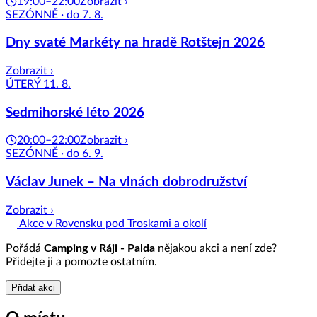
19:00–22:00
Zobrazit ›
SEZÓNNĚ · do 7. 8.
Dny svaté Markéty na hradě Rotštejn 2026
Zobrazit ›
ÚTERÝ 11. 8.
Sedmihorské léto 2026
20:00–22:00
Zobrazit ›
SEZÓNNĚ · do 6. 9.
Václav Junek – Na vlnách dobrodružství
Zobrazit ›
Akce v Rovensku pod Troskami a okolí
Pořádá
Camping v Ráji - Palda
nějakou akci a není zde?
Přidejte ji a pomozte ostatním.
Přidat akci