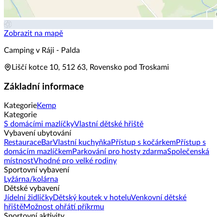
Zobrazit na mapě
Camping v Ráji - Palda
Liščí kotce 10, 512 63, Rovensko pod Troskami
Základní informace
Kategorie
Kemp
Kategorie
S domácími mazlíčky
Vlastní dětské hřiště
Vybavení ubytování
Restaurace
Bar
Vlastní kuchyňka
Přístup s kočárkem
Přístup s
domácím mazlíčkem
Parkování pro hosty zdarma
Společenská
místnost
Vhodné pro velké rodiny
Sportovní vybavení
Lyžárna/kolárna
Dětské vybavení
Jídelní židličky
Dětský koutek v hotelu
Venkovní dětské
hřiště
Možnost ohřátí příkrmu
Sportovní aktivity