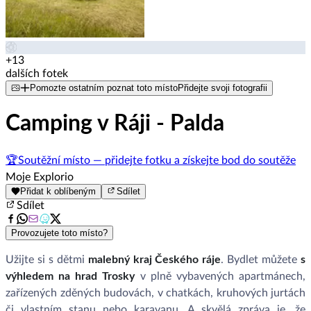
+13
dalších fotek
Pomozte ostatním poznat toto místo
Přidejte svoji fotografii
Camping v Ráji - Palda
🏆
Soutěžní místo — přidejte fotku a získejte bod do soutěže
Moje Explorio
Přidat k oblíbeným
Sdílet
Sdílet
Provozujete toto místo?
Užijte si s dětmi
malebný kraj Českého ráje
. Bydlet můžete
s
výhledem na hrad Trosky
v plně vybavených apartmánech,
zařízených zděných budovách, v chatkách, kruhových jurtách
či vlastním stanu nebo karavanu. A skvělá zpráva je, že