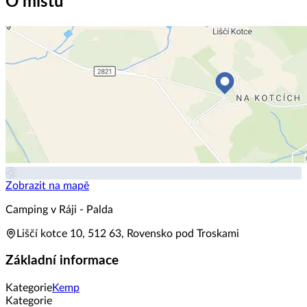
O místu
Zobrazit na mapě
Camping v Ráji - Palda
Liščí kotce 10, 512 63, Rovensko pod Troskami
Základní informace
Kategorie
Kemp
Kategorie