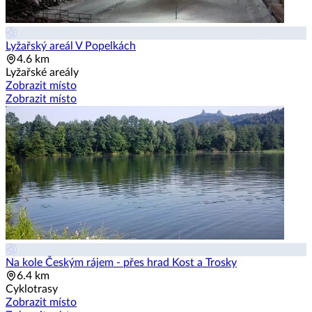
Lyžařský areál V Popelkách
4.6 km
Lyžařské areály
Zobrazit místo
Zobrazit místo
Na kole Českým rájem - přes hrad Kost a Trosky
6.4 km
Cyklotrasy
Zobrazit místo