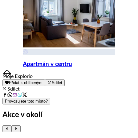
Apartmán v centru
Item
Moje Explorio
1
Přidat k oblíbeným
Sdílet
of
Sdílet
8
Provozujete toto místo?
Akce v okolí