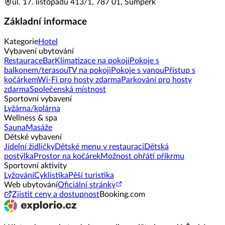
ul. 17. listopadu 413/1, 787 01, Šumperk
Základní informace
Kategorie
Hotel
Vybavení ubytování
Restaurace
Bar
Klimatizace na pokoji
Pokoje s
balkonem/terasou
TV na pokoji
Pokoje s vanou
Přístup s
kočárkem
Wi-Fi pro hosty zdarma
Parkování pro hosty
zdarma
Společenská místnost
Sportovní vybavení
Lyžárna/kolárna
Wellness & spa
Sauna
Masáže
Dětské vybavení
Jídelní židličky
Dětské menu v restauraci
Dětská
postýlka
Prostor na kočárek
Možnost ohřátí příkrmu
Sportovní aktivity
Lyžování
Cyklistika
Pěší turistika
Web ubytování
Oficiální stránky
Zjistit ceny a dostupnost
Booking.com