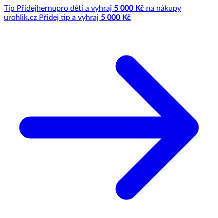
Tip
Přidej
hernu
pro děti a vyhraj
5 000 Kč
na nákupy
u
rohlik.cz
Přidej tip a vyhraj
5 000 Kč