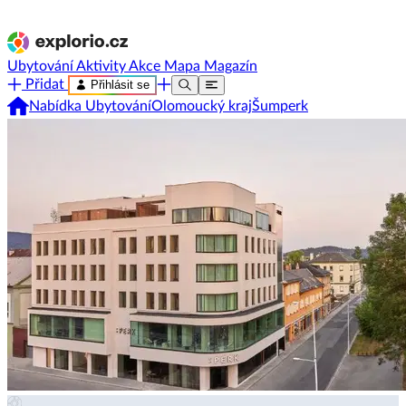
Ubytování
Aktivity
Akce
Mapa
Magazín
Přidat
Přihlásit se
Nabídka Ubytování
Olomoucký kraj
Šumperk