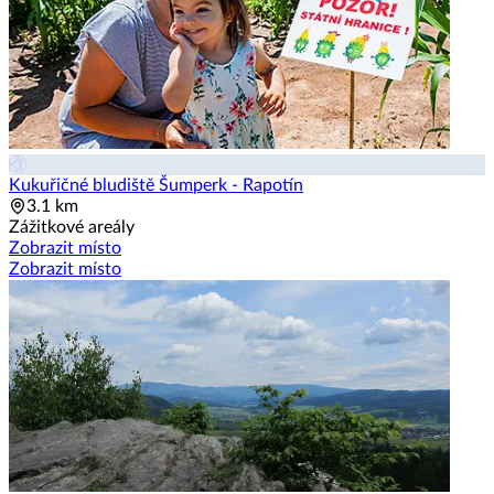
Kukuřičné bludiště Šumperk - Rapotín
3.1 km
Zážitkové areály
Zobrazit místo
Zobrazit místo