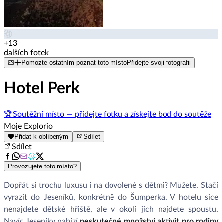
+13
dalších fotek
Pomozte ostatním poznat toto místo
Přidejte svoji fotografii
Hotel Perk
🏆
Soutěžní místo — přidejte fotku a získejte bod do soutěže
Moje Explorio
Přidat k oblíbeným
Sdílet
Sdílet
Provozujete toto místo?
Dopřát si trochu luxusu i na dovolené s dětmi? Můžete. Stačí
vyrazit do Jeseníků, konkrétně do Šumperka. V hotelu sice
nenajdete dětské hřiště, ale v okolí jich najdete spoustu.
Navíc Jeseníky nabízí
neskutečné množství aktivit pro rodiny