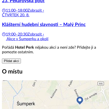
23. Pekařovská pouť
11:00–18:00
Zobrazit ›
ČTVRTEK 20. 8.
Klášterní hudební slavnosti – Malý Princ
19:00–20:30
Zobrazit ›
Akce v Šumperku a okolí
Pořádá
Hotel Perk
nějakou akci a není zde? Přidejte ji a
pomozte ostatním.
Přidat akci
O místu