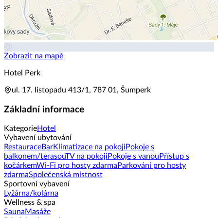
Zobrazit na mapě
Hotel Perk
ul. 17. listopadu 413/1, 787 01, Šumperk
Základní informace
Kategorie
Hotel
Vybavení ubytování
Restaurace
Bar
Klimatizace na pokoji
Pokoje s
balkonem/terasou
TV na pokoji
Pokoje s vanou
Přístup s
kočárkem
Wi-Fi pro hosty zdarma
Parkování pro hosty
zdarma
Společenská místnost
Sportovní vybavení
Lyžárna/kolárna
Wellness & spa
Sauna
Masáže