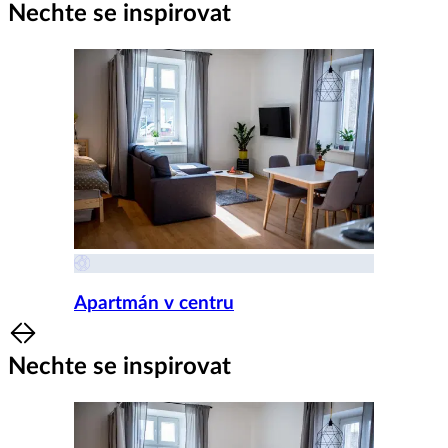
Nechte se inspirovat
Apartmán v centru
Item
1
Nechte se inspirovat
of
8