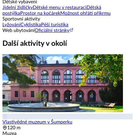
Dětské vybavení
Jídelní židličky
Dětské menu v restauraci
Dětská
postýlka
Prostor na kočárek
Možnost ohřátí příkrmu
Sportovní aktivity
Lyžování
Cyklistika
Pěší turistika
Web ubytování
Oficiální stránky
Další aktivity v okolí
Vlastivědné muzeum v Šumperku
120 m
Muzea