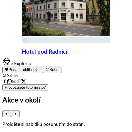
Hotel pod Radnicí
Item
Moje Explorio
1
Přidat k oblíbeným
Sdílet
of
Sdílet
8
Provozujete toto místo?
Akce v okolí
Projděte si nabídku posunutím do stran.