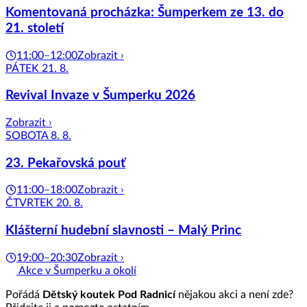
Komentovaná procházka: Šumperkem ze 13. do
21. století
11:00–12:00
Zobrazit ›
PÁTEK 21. 8.
Revival Invaze v Šumperku 2026
Zobrazit ›
SOBOTA 8. 8.
23. Pekařovská pouť
11:00–18:00
Zobrazit ›
ČTVRTEK 20. 8.
Klášterní hudební slavnosti – Malý Princ
19:00–20:30
Zobrazit ›
Akce v Šumperku a okolí
Pořádá
Dětský koutek Pod Radnicí
nějakou akci a není zde?