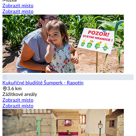
Muzea
Zobrazit místo
Zobrazit místo
Kukuřičné bludiště Šumperk - Rapotín
3.6 km
Zážitkové areály
Zobrazit místo
Zobrazit místo