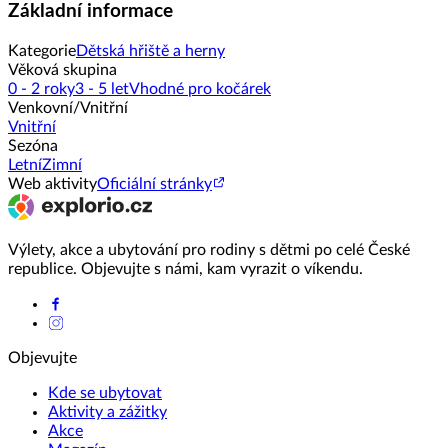
Základní informace
Kategorie
Dětská hřiště a herny
Věková skupina
0 - 2 roky
3 - 5 let
Vhodné pro kočárek
Venkovní/Vnitřní
Vnitřní
Sezóna
Letní
Zimní
Web aktivity
Oficiální stránky
Výlety, akce a ubytování pro rodiny s dětmi po celé České
republice. Objevujte s námi, kam vyrazit o víkendu.
Objevujte
Kde se ubytovat
Aktivity a zážitky
Akce