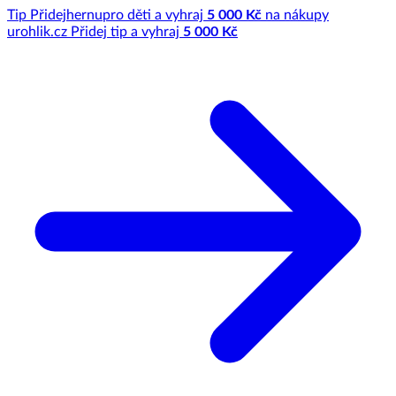
Tip
Přidej
hernu
pro děti a vyhraj
5 000 Kč
na nákupy
u
rohlik.cz
Přidej tip a vyhraj
5 000 Kč