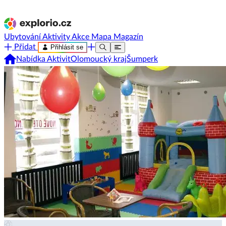
Ubytování
Aktivity
Akce
Mapa
Magazín
Přidat
Přihlásit se
Nabídka Aktivit
Olomoucký kraj
Šumperk