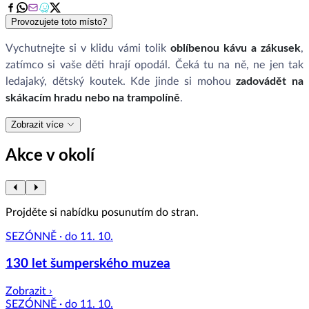
Provozujete toto místo?
Vychutnejte si v klidu vámi tolik
oblíbenou kávu a zákusek
,
zatímco si vaše děti hrají opodál. Čeká tu na ně, ne jen tak
ledajaký, dětský koutek. Kde jinde si mohou
zadovádět na
skákacím hradu nebo na trampolíně
.
Zobrazit více
Akce v okolí
Projděte si nabídku posunutím do stran.
SEZÓNNĚ · do 11. 10.
130 let šumperského muzea
Zobrazit ›
SEZÓNNĚ · do 11. 10.