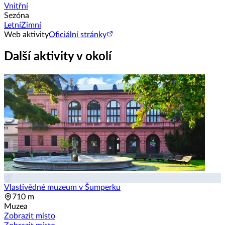
Vnitřní
Sezóna
Letní
Zimní
Web aktivity
Oficiální stránky
Další aktivity v okolí
Vlastivědné muzeum v Šumperku
710 m
Muzea
Zobrazit místo