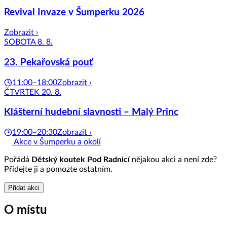
Revival Invaze v Šumperku 2026
Zobrazit ›
SOBOTA 8. 8.
23. Pekařovská pouť
11:00–18:00
Zobrazit ›
ČTVRTEK 20. 8.
Klášterní hudební slavnosti – Malý Princ
19:00–20:30
Zobrazit ›
Akce v Šumperku a okolí
Pořádá
Dětský koutek Pod Radnicí
nějakou akci a není zde?
Přidejte ji a pomozte ostatním.
Přidat akci
O místu