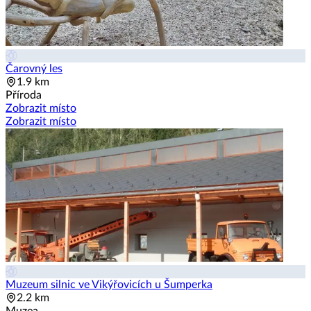
Čarovný les
1.9 km
Příroda
Zobrazit místo
Zobrazit místo
Muzeum silnic ve Vikýřovicích u Šumperka
2.2 km