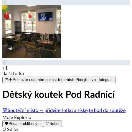
+1
další fotka
Pomozte ostatním poznat toto místo
Přidejte svoji fotografii
Dětský koutek Pod Radnicí
🏆
Soutěžní místo — přidejte fotku a získejte bod do soutěže
Moje Explorio
Přidat k oblíbeným
Sdílet
Sdílet