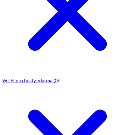
Wi-Fi pro hosty zdarma
(0)