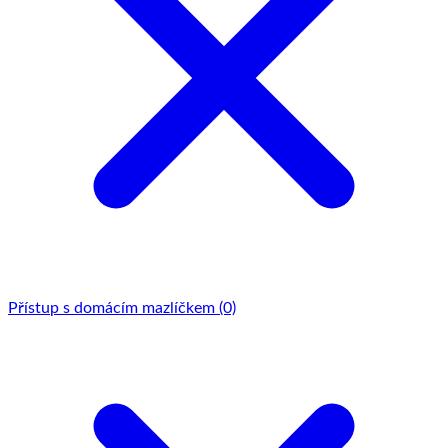
Přístup s domácím mazlíčkem
(0)