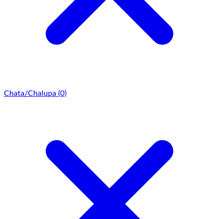
Chata/Chalupa
(0)