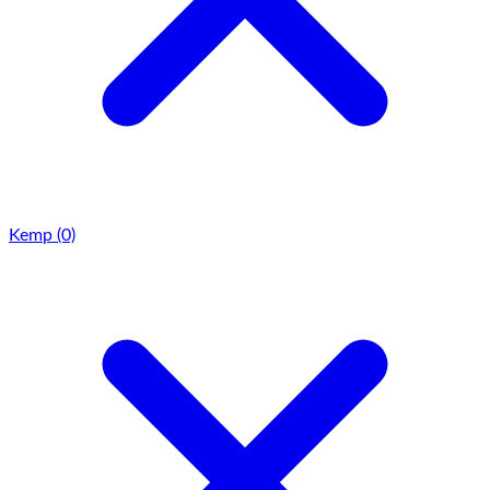
Kemp
(0)