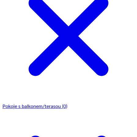
Pokoje s balkonem/terasou
(0)