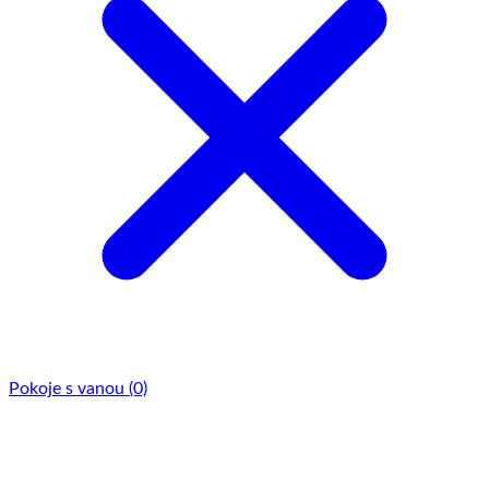
Pokoje s vanou
(0)