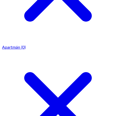
Apartmán
(0)