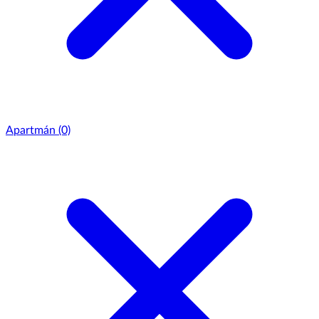
Apartmán
(0)