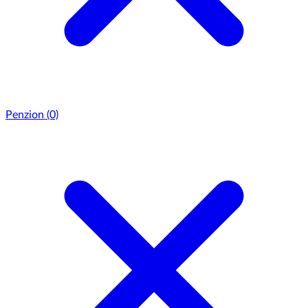
Penzion
(0)