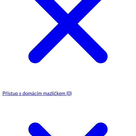
Přístup s domácím mazlíčkem
(0)