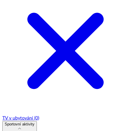
TV v ubytování
(0)
Sportovní aktivity