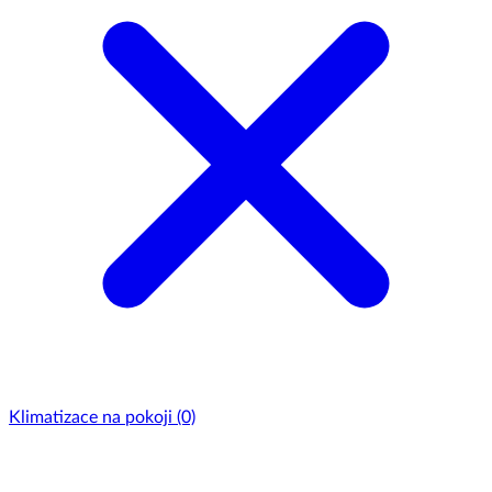
Klimatizace na pokoji
(0)