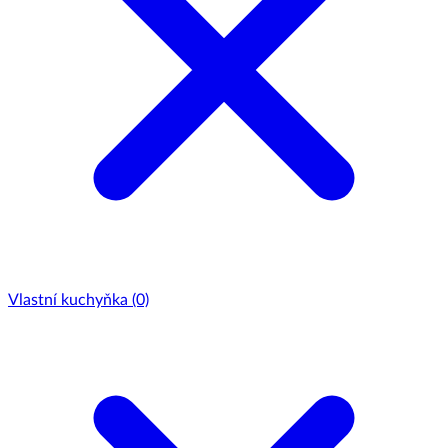
Vlastní kuchyňka
(0)