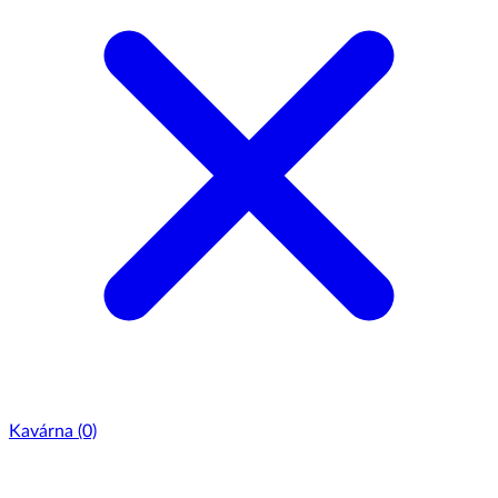
Kavárna
(0)