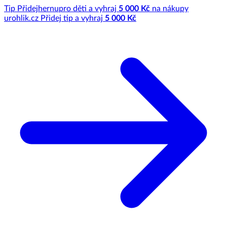
Tip
Přidej
hernu
pro děti a vyhraj
5 000 Kč
na nákupy
u
rohlik.cz
Přidej tip a vyhraj
5 000 Kč