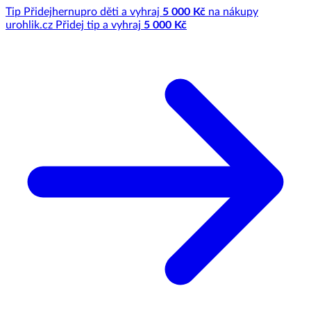
Tip
Přidej
hernu
pro děti a vyhraj
5 000 Kč
na nákupy
u
rohlik.cz
Přidej tip a vyhraj
5 000 Kč