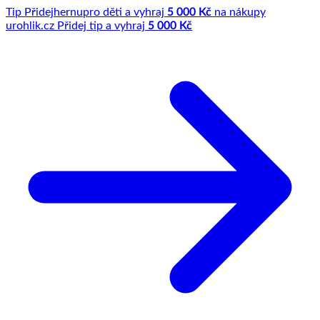
Tip
Přidej
hernu
pro děti a vyhraj
5 000 Kč
na nákupy
u
rohlik.cz
Přidej tip a vyhraj
5 000 Kč