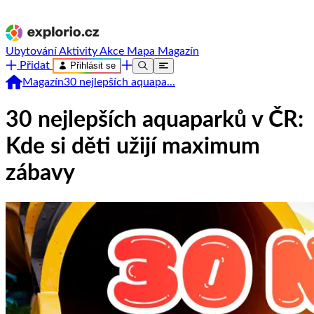
Ubytování
Aktivity
Akce
Mapa
Magazín
Přidat
Přihlásit se
Magazín
30 nejlepších aquapa...
30 nejlepších aquaparků v ČR:
Kde si děti užijí maximum
zábavy