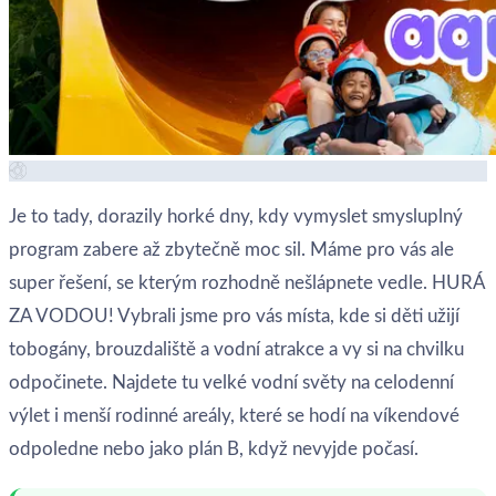
Je to tady, dorazily horké dny, kdy vymyslet smysluplný
program zabere až zbytečně moc sil. Máme pro vás ale
super řešení, se kterým rozhodně nešlápnete vedle. HURÁ
ZA VODOU! Vybrali jsme pro vás místa, kde si děti užijí
tobogány, brouzdaliště a vodní atrakce a vy si na chvilku
odpočinete. Najdete tu velké vodní světy na celodenní
výlet i menší rodinné areály, které se hodí na víkendové
odpoledne nebo jako plán B, když nevyjde počasí.