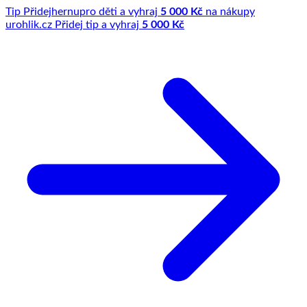
Tip
Přidej
hernu
pro děti a vyhraj
5 000 Kč
na nákupy
u
rohlik.cz
Přidej tip a vyhraj
5 000 Kč