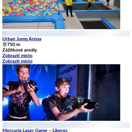
Urban Jump Arena
750 m
Zážitkové areály
Zobrazit místo
Zobrazit místo
Mercuria Laser Game – Liberec