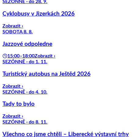
SEZÓNNĚ · do 28. 9.
Cyklobusy v Jizerkách 2026
Zobrazit ›
SOBOTA 8. 8.
Jazzové odpoledne
15:00–18:00
Zobrazit ›
SEZÓNNĚ · do 1. 11.
Turistický autobus na Ještěd 2026
Zobrazit ›
SEZÓNNĚ · do 4. 10.
Tady to bylo
Zobrazit ›
SEZÓNNĚ · do 8. 11.
Všechno co jsme chtěli – Liberecké výstavní trhy