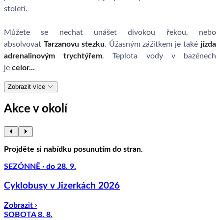
století.
Můžete se nechat unášet divokou řekou, nebo
absolvovat
Tarzanovu stezku
. Úžasným zážitkem je také
jízda
adrenalinovým trychtýřem
. Teplota vody v bazénech
je
celor...
Zobrazit více
Akce v okolí
Projděte si nabídku posunutím do stran.
SEZÓNNĚ · do 28. 9.
Cyklobusy v Jizerkách 2026
Zobrazit ›
SOBOTA 8. 8.