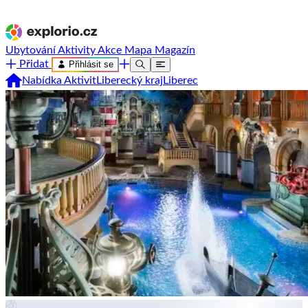
Ubytování
Aktivity
Akce
Mapa
Magazín
Přidat
Přihlásit se
Nabídka Aktivit
Liberecký kraj
Liberec