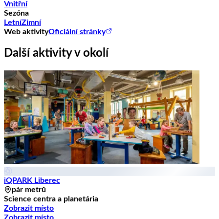
Vnitřní
Sezóna
Letní
Zimní
Web aktivity
Oficiální stránky
Další aktivity v okolí
iQPARK Liberec
pár metrů
Science centra a planetária
Zobrazit místo
Zobrazit místo