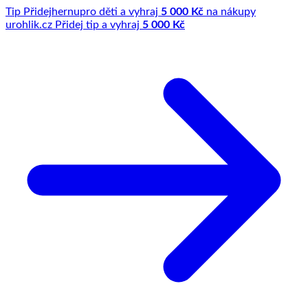
Tip
Přidej
hernu
pro děti a vyhraj
5 000 Kč
na nákupy
u
rohlik.cz
Přidej tip a vyhraj
5 000 Kč