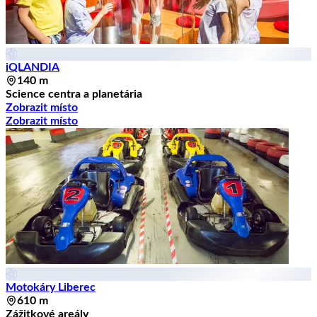
iQLANDIA
140 m
Science centra a planetária
Zobrazit místo
Zobrazit místo
Motokáry Liberec
610 m
Zážitkové areály