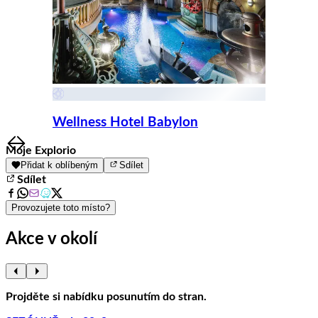
Wellness Hotel Babylon
Item
Moje Explorio
1
Přidat k oblíbeným
Sdílet
of
Sdílet
8
Provozujete toto místo?
Akce v okolí
Projděte si nabídku posunutím do stran.