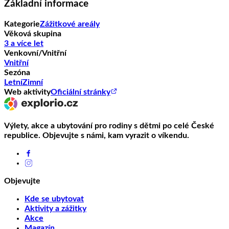
Základní informace
Kategorie
Zážitkové areály
Věková skupina
3 a více let
Venkovní/Vnitřní
Vnitřní
Sezóna
Letní
Zimní
Web aktivity
Oficiální stránky
Výlety, akce a ubytování pro rodiny s dětmi po celé České
republice. Objevujte s námi, kam vyrazit o víkendu.
Objevujte
Kde se ubytovat
Aktivity a zážitky
Akce
Magazín