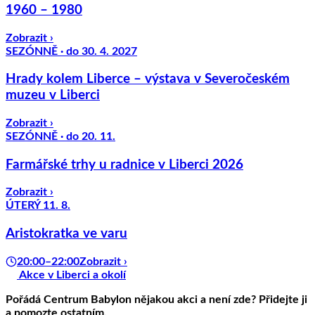
1960 – 1980
Zobrazit ›
SEZÓNNĚ · do 30. 4. 2027
Hrady kolem Liberce – výstava v Severočeském
muzeu v Liberci
Zobrazit ›
SEZÓNNĚ · do 20. 11.
Farmářské trhy u radnice v Liberci 2026
Zobrazit ›
ÚTERÝ 11. 8.
Aristokratka ve varu
20:00–22:00
Zobrazit ›
Akce v Liberci a okolí
Pořádá
Centrum Babylon
nějakou akci a není zde? Přidejte ji
a pomozte ostatním.