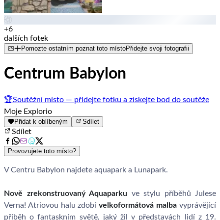
+6
dalších fotek
Pomozte ostatním poznat toto místo
Přidejte svoji fotografii
Centrum Babylon
🏆
Soutěžní místo — přidejte fotku a získejte bod do soutěže
Moje Explorio
Přidat k oblíbeným
Sdílet
Sdílet
Provozujete toto místo?
V Centru Babylon najdete aquapark a Lunapark.
Nově zrekonstruovaný Aquaparku
ve stylu příběhů Julese
Verna! Atriovou halu zdobí
velkoformátová malba
vyprávějící
příběh o fantaskním světě, jaký žil v představách lidí z 19.