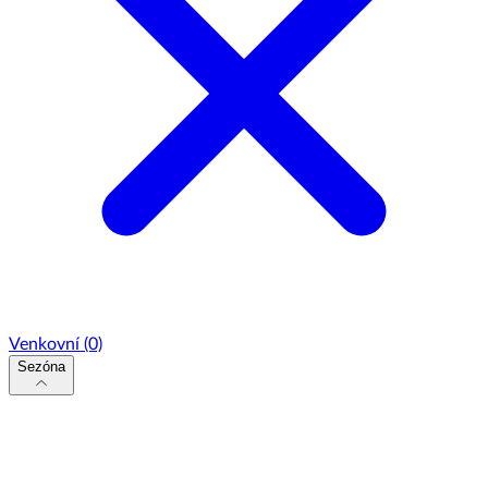
Venkovní
(0)
Sezóna