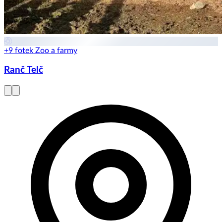
+9 fotek
Zoo a farmy
Ranč Telč