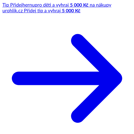
Tip
Přidej
hernu
pro děti a vyhraj
5 000 Kč
na nákupy
u
rohlik.cz
Přidej tip a vyhraj
5 000 Kč