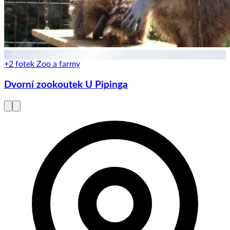
+2 fotek
Zoo a farmy
Dvorní zookoutek U Pipinga