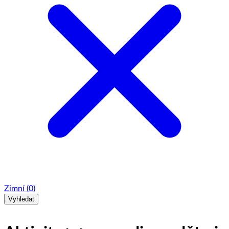
Zimní
(0)
Vyhledat