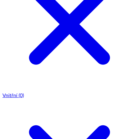
Vnitřní
(0)