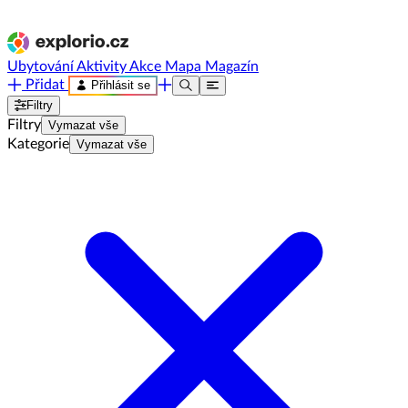
Ubytování
Aktivity
Akce
Mapa
Magazín
Přidat
Přihlásit se
Filtry
Filtry
Vymazat vše
Kategorie
Vymazat vše