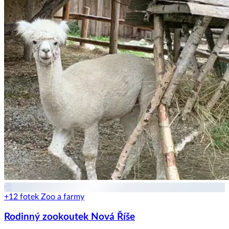
+12 fotek
Zoo a farmy
Rodinný zookoutek Nová Říše