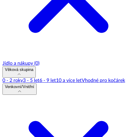
Jídlo a nákupy
(0)
Věková skupina
0 - 2 roky
3 - 5 let
6 - 9 let
10 a více let
Vhodné pro kočárek
Venkovní/Vnitřní