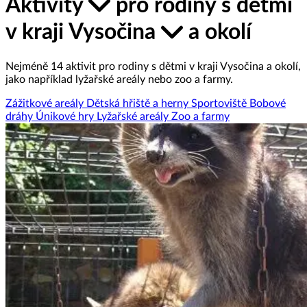
Aktivity
pro rodiny s dětmi
v kraji Vysočina
a okolí
Nejméně 14 aktivit pro rodiny s dětmi v kraji Vysočina a okolí,
jako například lyžařské areály nebo zoo a farmy.
Zážitkové areály
Dětská hřiště a herny
Sportoviště
Bobové
dráhy
Únikové hry
Lyžařské areály
Zoo a farmy