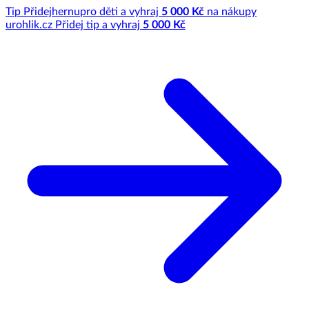
Tip
Přidej
hernu
pro děti a vyhraj
5 000 Kč
na nákupy
u
rohlik.cz
Přidej tip a vyhraj
5 000 Kč