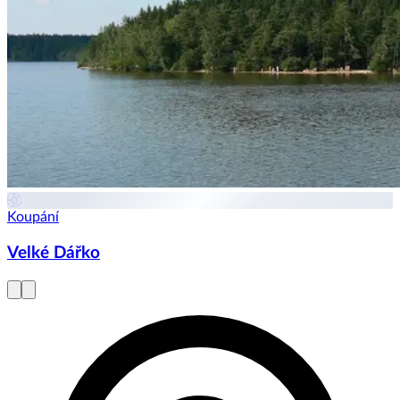
Koupání
Velké Dářko