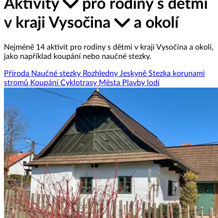
Aktivity
pro rodiny s dětmi
v kraji Vysočina
a okolí
Nejméně 14 aktivit pro rodiny s dětmi v kraji Vysočina a okolí,
jako například koupání nebo naučné stezky.
Příroda
Naučné stezky
Rozhledny
Jeskyně
Stezka korunami
stromů
Koupání
Cyklotrasy
Města
Plavby lodí