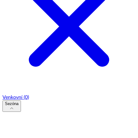
Venkovní
(0)
Sezóna