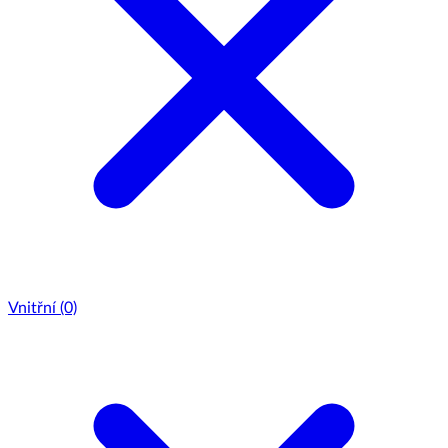
Vnitřní
(0)