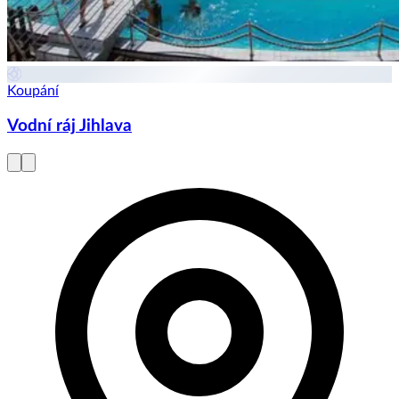
Koupání
Vodní ráj Jihlava