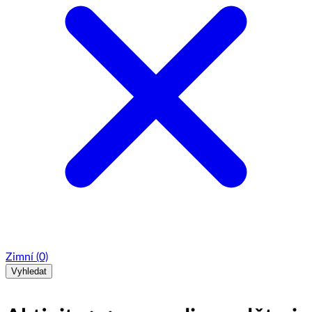
Zimní
(0)
Vyhledat