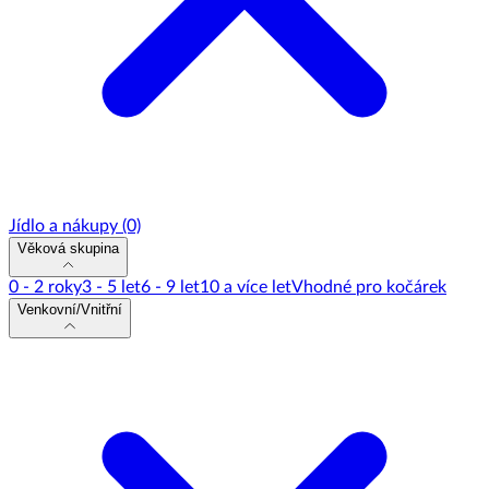
Jídlo a nákupy
(0)
Věková skupina
0 - 2 roky
3 - 5 let
6 - 9 let
10 a více let
Vhodné pro kočárek
Venkovní/Vnitřní