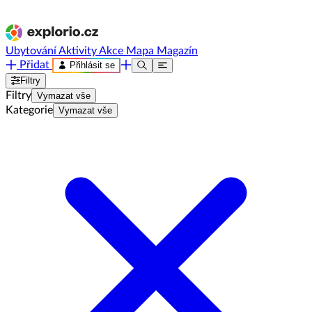
Ubytování
Aktivity
Akce
Mapa
Magazín
Přidat
Přihlásit se
Filtry
Filtry
Vymazat vše
Kategorie
Vymazat vše