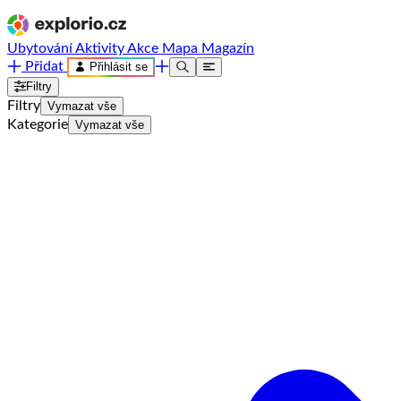
Ubytování
Aktivity
Akce
Mapa
Magazín
Přidat
Přihlásit se
Filtry
Filtry
Vymazat vše
Kategorie
Vymazat vše