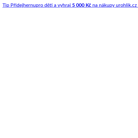
Tip
Přidej
hernu
pro děti a vyhraj
5 000 Kč
na nákupy u
rohlik.cz