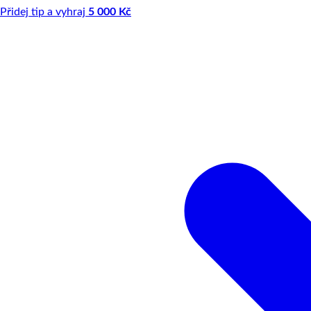
Přidej tip a vyhraj
5 000 Kč