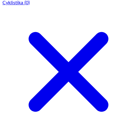
Cyklistika
(0)