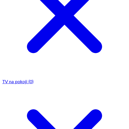
TV na pokoji
(0)