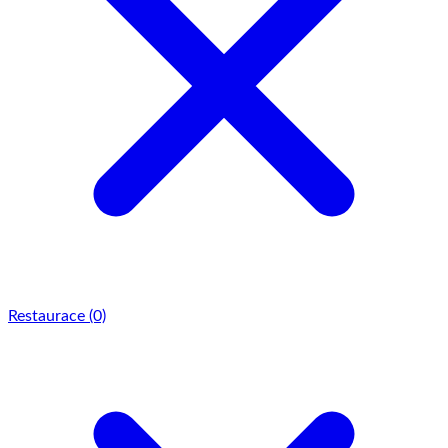
Restaurace
(0)