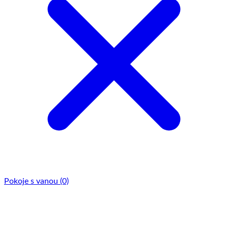
Pokoje s vanou
(0)