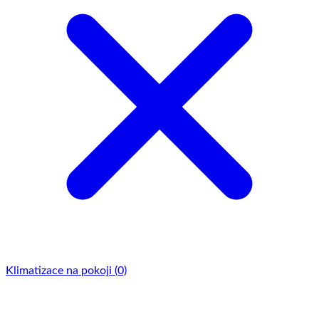
Klimatizace na pokoji
(0)