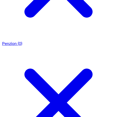
Penzion
(0)