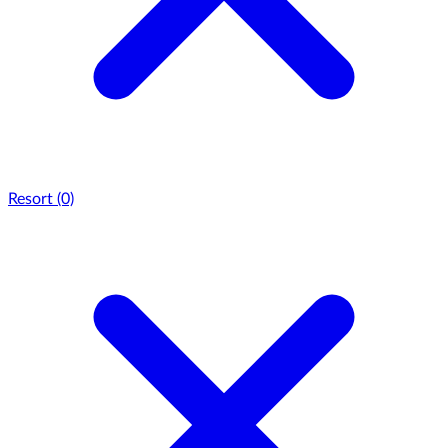
Resort
(0)