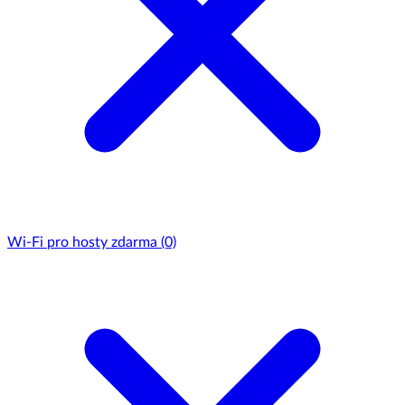
Wi-Fi pro hosty zdarma
(0)