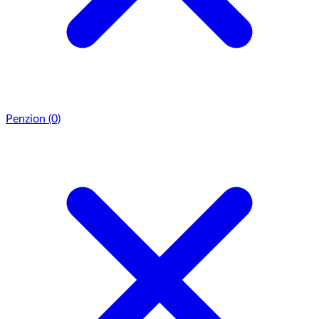
Penzion
(0)