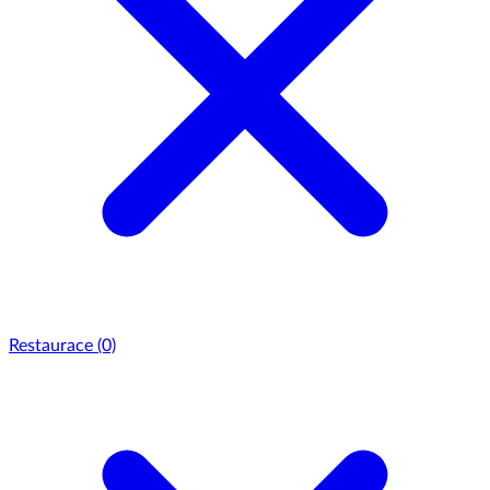
Restaurace
(0)