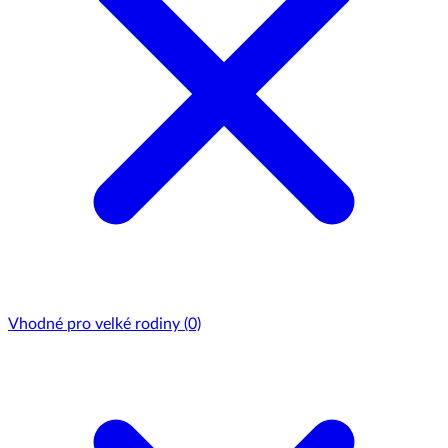
Vhodné pro velké rodiny
(0)