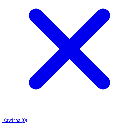
Kavárna
(0)