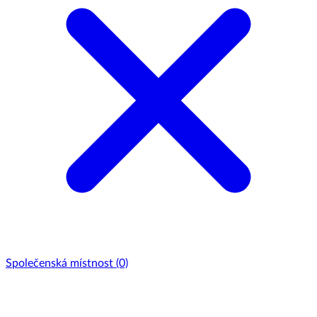
Společenská místnost
(0)