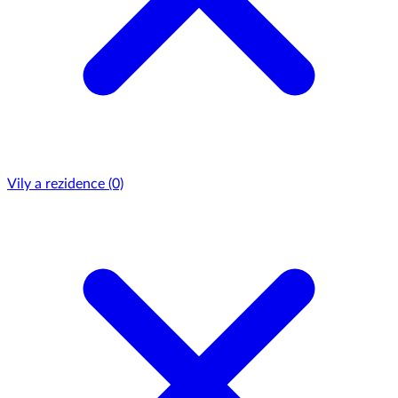
Vily a rezidence
(0)