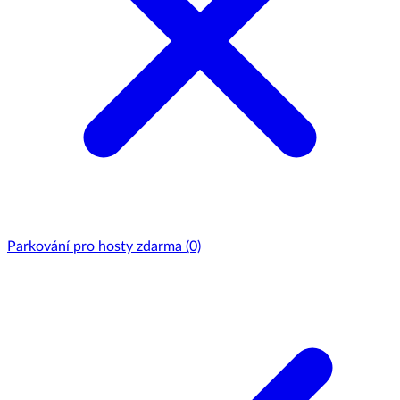
Parkování pro hosty zdarma
(0)