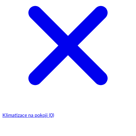
Klimatizace na pokoji
(0)