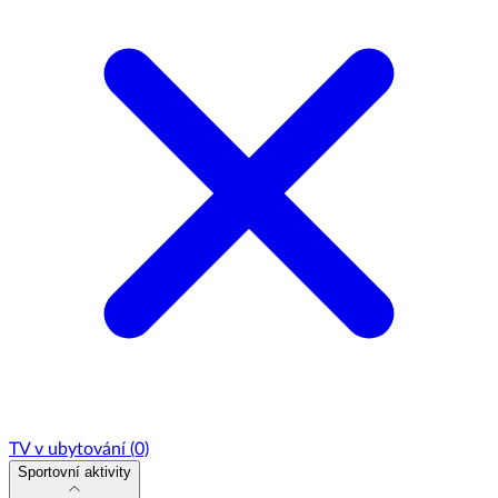
TV v ubytování
(0)
Sportovní aktivity