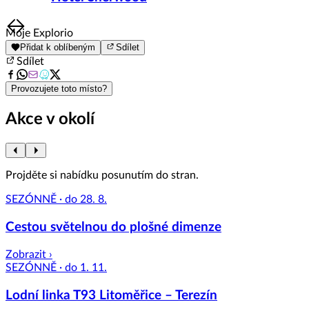
Item
Moje Explorio
1
Přidat k oblíbeným
Sdílet
of
Sdílet
8
Provozujete toto místo?
Akce v okolí
Projděte si nabídku posunutím do stran.
SEZÓNNĚ · do 28. 8.
Cestou světelnou do plošné dimenze
Zobrazit ›
SEZÓNNĚ · do 1. 11.
Lodní linka T93 Litoměřice – Terezín