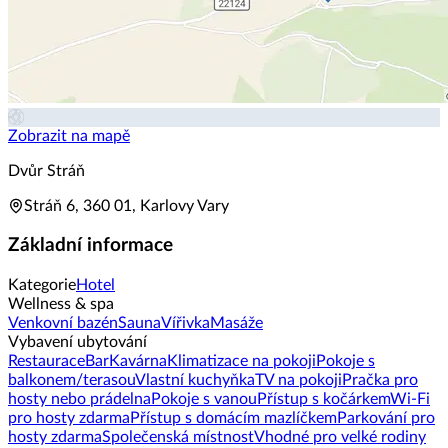
Zobrazit na mapě
Dvůr Stráň
Stráň 6, 360 01, Karlovy Vary
Základní informace
Kategorie
Hotel
Wellness & spa
Venkovní bazén
Sauna
Vířivka
Masáže
Vybavení ubytování
Restaurace
Bar
Kavárna
Klimatizace na pokoji
Pokoje s
balkonem/terasou
Vlastní kuchyňka
TV na pokoji
Pračka pro
hosty nebo prádelna
Pokoje s vanou
Přístup s kočárkem
Wi-Fi
pro hosty zdarma
Přístup s domácím mazlíčkem
Parkování pro
hosty zdarma
Společenská místnost
Vhodné pro velké rodiny