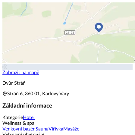
Zobrazit na mapě
Dvůr Stráň
Stráň 6, 360 01, Karlovy Vary
Základní informace
Kategorie
Hotel
Wellness & spa
Venkovní bazén
Sauna
Vířivka
Masáže
Vybavení ubytování