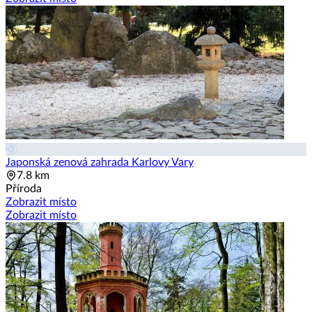
Japonská zenová zahrada Karlovy Vary
7.8 km
Příroda
Zobrazit místo
Zobrazit místo