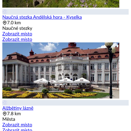
Naučná stezka Andělská hora - Kyselka
7.0 km
Naučné stezky
Zobrazit místo
Zobrazit místo
Alžbětiny lázně
7.8 km
Města
Zobrazit místo
Zobrazit místo