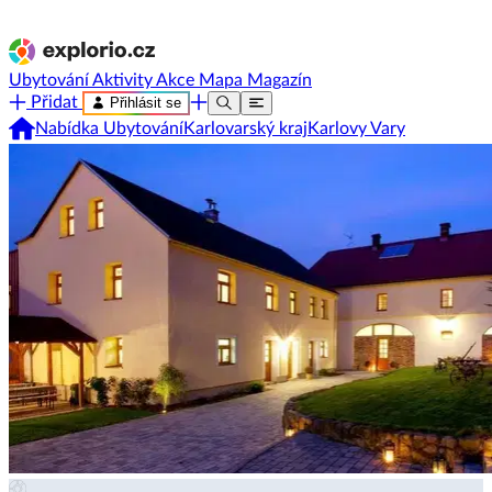
Ubytování
Aktivity
Akce
Mapa
Magazín
Přidat
Přihlásit se
Nabídka Ubytování
Karlovarský kraj
Karlovy Vary