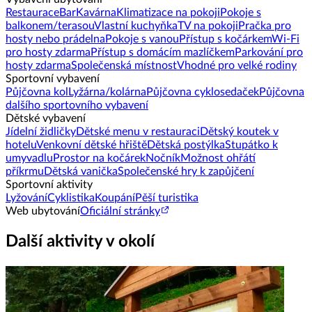
Restaurace
Bar
Kavárna
Klimatizace na pokoji
Pokoje s
balkonem/terasou
Vlastní kuchyňka
TV na pokoji
Pračka pro
hosty nebo prádelna
Pokoje s vanou
Přístup s kočárkem
Wi-Fi
pro hosty zdarma
Přístup s domácím mazlíčkem
Parkování pro
hosty zdarma
Společenská místnost
Vhodné pro velké rodiny
Sportovní vybavení
Půjčovna kol
Lyžárna/kolárna
Půjčovna cyklosedaček
Půjčovna
dalšího sportovního vybavení
Dětské vybavení
Jídelní židličky
Dětské menu v restauraci
Dětský koutek v
hotelu
Venkovní dětské hřiště
Dětská postýlka
Stupátko k
umyvadlu
Prostor na kočárek
Nočník
Možnost ohřátí
příkrmu
Dětská vanička
Společenské hry k zapůjčení
Sportovní aktivity
Lyžování
Cyklistika
Koupání
Pěší turistika
Web ubytování
Oficiální stránky
Další aktivity v okolí