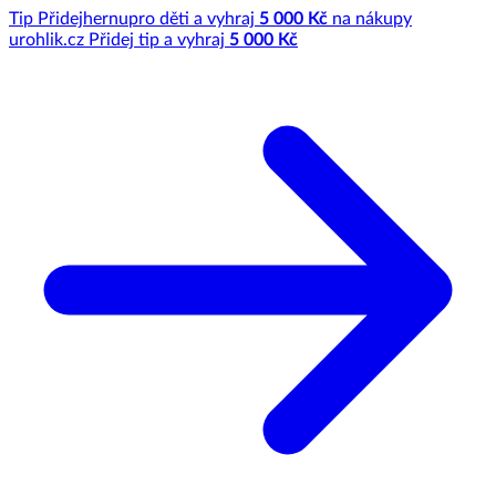
Tip
Přidej
hernu
pro děti a vyhraj
5 000 Kč
na nákupy
u
rohlik.cz
Přidej tip a vyhraj
5 000 Kč