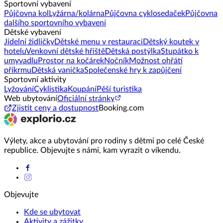
Sportovní vybavení
Půjčovna kol
Lyžárna/kolárna
Půjčovna cyklosedaček
Půjčovna
dalšího sportovního vybavení
Dětské vybavení
Jídelní židličky
Dětské menu v restauraci
Dětský koutek v
hotelu
Venkovní dětské hřiště
Dětská postýlka
Stupátko k
umyvadlu
Prostor na kočárek
Nočník
Možnost ohřátí
příkrmu
Dětská vanička
Společenské hry k zapůjčení
Sportovní aktivity
Lyžování
Cyklistika
Koupání
Pěší turistika
Web ubytování
Oficiální stránky
Zjistit ceny a dostupnost
Booking.com
Výlety, akce a ubytování pro rodiny s dětmi po celé České
republice. Objevujte s námi, kam vyrazit o víkendu.
Objevujte
Kde se ubytovat
Aktivity a zážitky