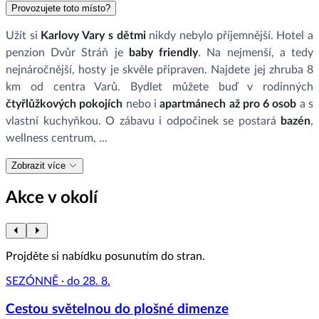
Provozujete toto místo?
Užít si
Karlovy Vary s dětmi
nikdy nebylo příjemnější. Hotel a
penzion
Dvůr Stráň je
baby friendly
. Na nejmenší, a tedy
nejnáročnější, hosty je skvěle připraven. Najdete jej zhruba 8
km od centra Varů. Bydlet můžete buď v rodinných
čtyřlůžkových pokojích
nebo i
apartmánech až pro 6 osob
a s
vlastní kuchyňkou. O zábavu i odpočinek se postará
bazén
,
wellness centrum, ...
Zobrazit více
Akce v okolí
Projděte si nabídku posunutím do stran.
SEZÓNNĚ · do 28. 8.
Cestou světelnou do plošné dimenze