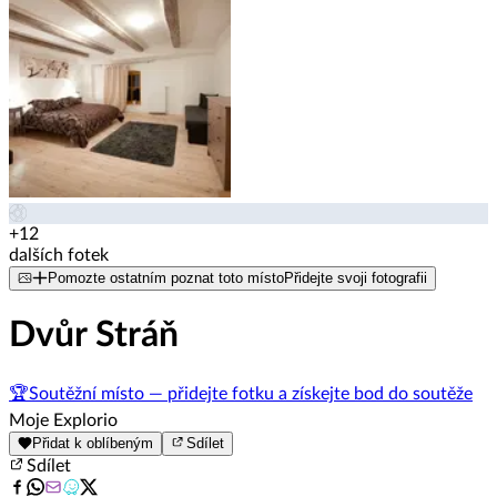
+12
dalších fotek
Pomozte ostatním poznat toto místo
Přidejte svoji fotografii
Dvůr Stráň
🏆
Soutěžní místo — přidejte fotku a získejte bod do soutěže
Moje Explorio
Přidat k oblíbeným
Sdílet
Sdílet