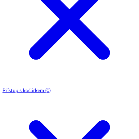
Přístup s kočárkem
(0)