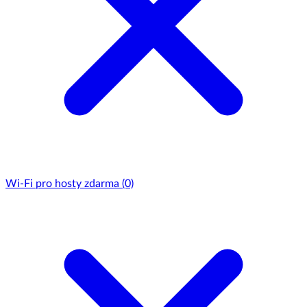
Wi-Fi pro hosty zdarma
(0)