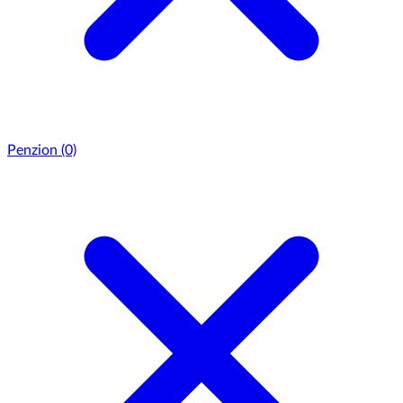
Penzion
(0)