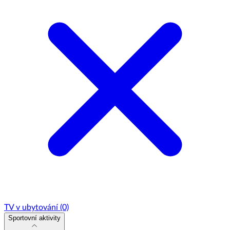
TV v ubytování
(0)
Sportovní aktivity