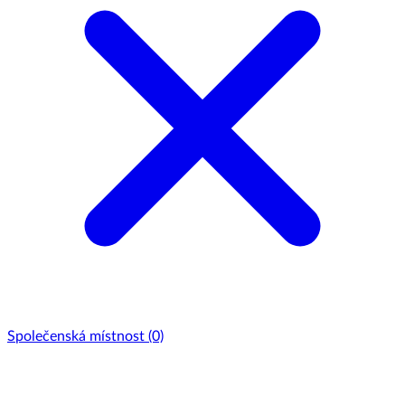
Společenská místnost
(0)