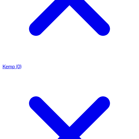
Kemp
(0)