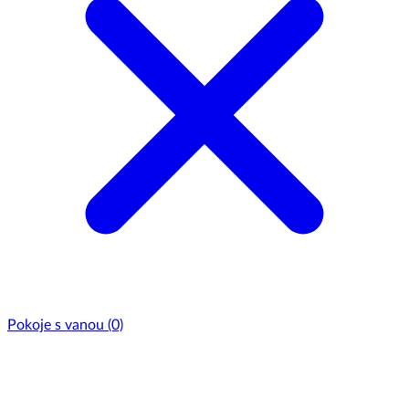
Pokoje s vanou
(0)