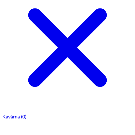
Kavárna
(0)