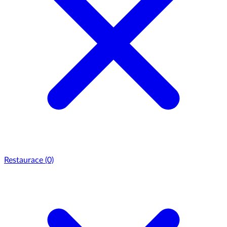
Restaurace
(0)