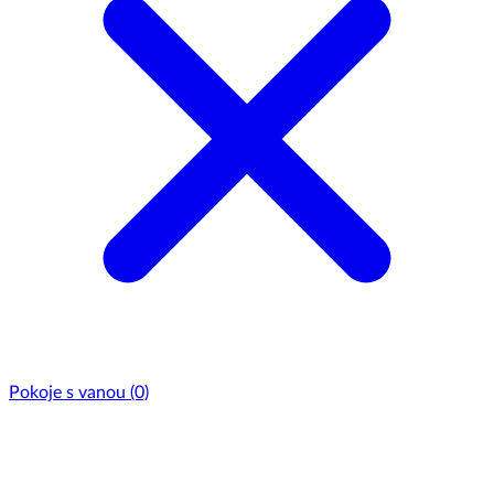
Pokoje s vanou
(0)