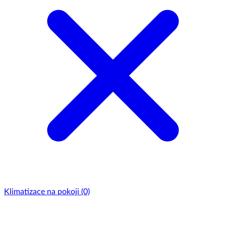
Klimatizace na pokoji
(0)