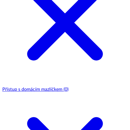
Přístup s domácím mazlíčkem
(0)