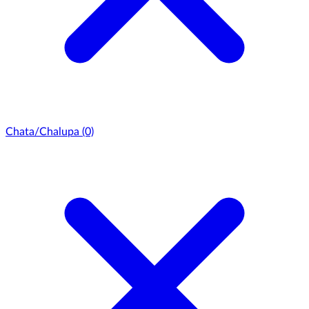
Chata/Chalupa
(0)