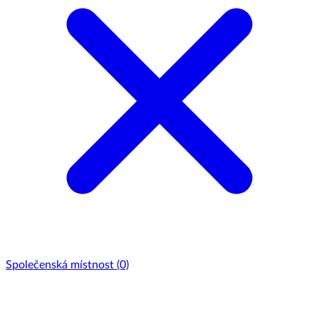
Společenská místnost
(0)