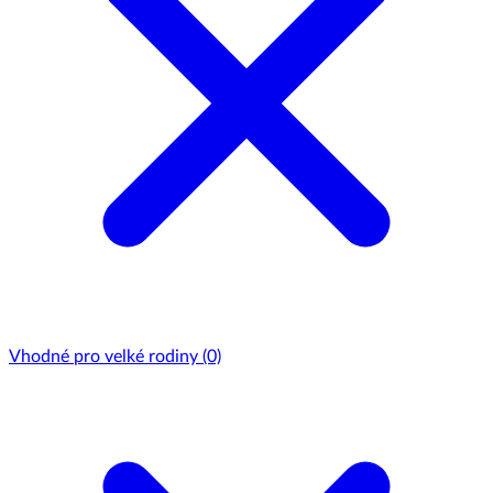
Vhodné pro velké rodiny
(0)