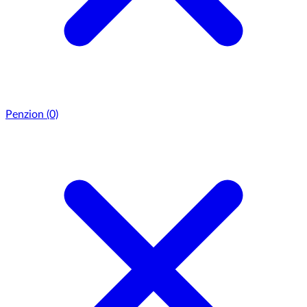
Penzion
(0)