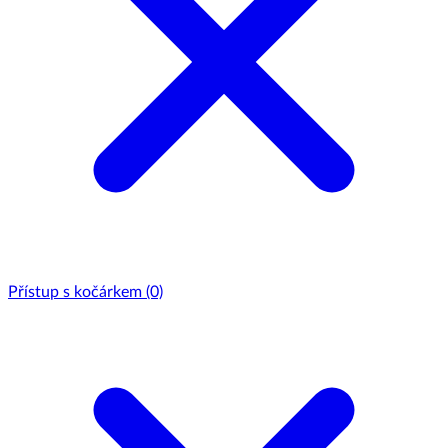
Přístup s kočárkem
(0)