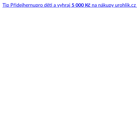
Tip
Přidej
hernu
pro děti a vyhraj
5 000 Kč
na nákupy u
rohlik.cz