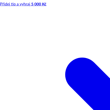
Přidej tip a vyhraj
5 000 Kč