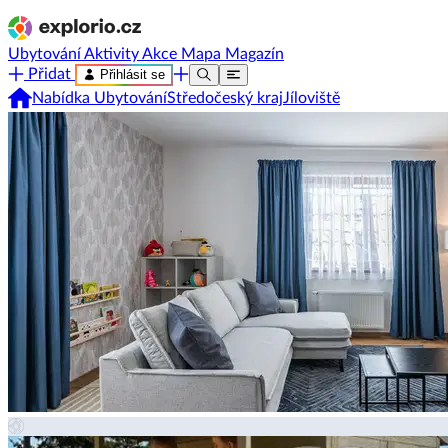
Ubytování
Aktivity
Akce
Mapa
Magazín
Přidat
Přihlásit se
Nabídka Ubytování
Středočeský kraj
Jíloviště