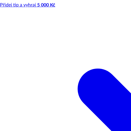
Přidej tip a vyhraj
5 000 Kč