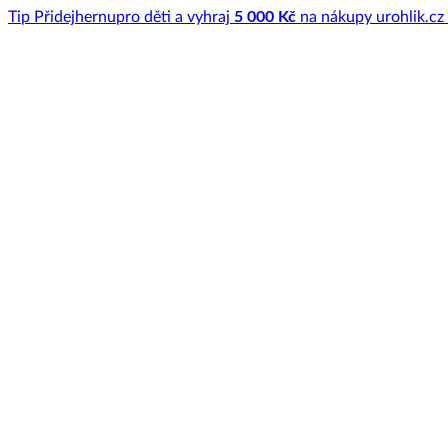
Tip
Přidej
hernu
pro děti a vyhraj
5 000 Kč
na nákupy u
rohlik.cz