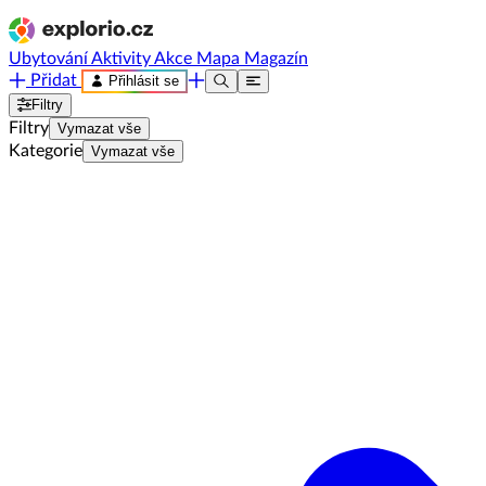
Ubytování
Aktivity
Akce
Mapa
Magazín
Přidat
Přihlásit se
Filtry
Filtry
Vymazat vše
Kategorie
Vymazat vše