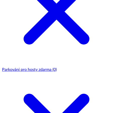
Parkování pro hosty zdarma
(0)