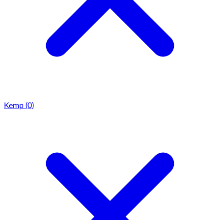
Kemp
(0)