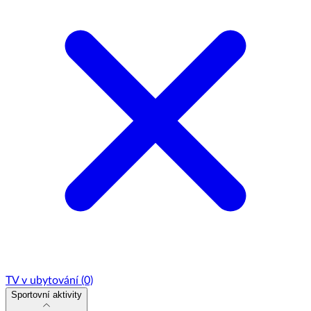
TV v ubytování
(0)
Sportovní aktivity