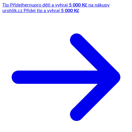
Tip
Přidej
hernu
pro děti a vyhraj
5 000 Kč
na nákupy
u
rohlik.cz
Přidej tip a vyhraj
5 000 Kč