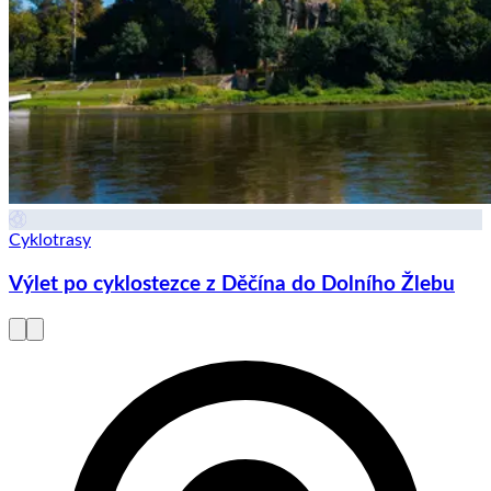
Cyklotrasy
Výlet po cyklostezce z Děčína do Dolního Žlebu