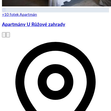
+10 fotek
Apartmán
Apartmány U Růžové zahrady