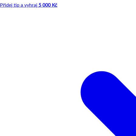
Přidej tip a vyhraj
5 000 Kč