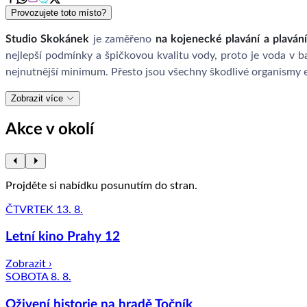
Provozujete toto místo?
Studio Skokánek
je zaměřeno
na kojenecké plavání a plaván
nejlepší podmínky a špičkovou kvalitu vody, proto je voda v 
nejnutnější minimum. Přesto jsou všechny škodlivé organismy e
Zobrazit více
Akce v okolí
Projděte si nabídku posunutím do stran.
ČTVRTEK 13. 8.
Letní kino Prahy 12
Zobrazit ›
SOBOTA 8. 8.
Oživení historie na hradě Točník