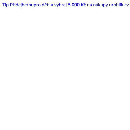
Tip
Přidej
hernu
pro děti a vyhraj
5 000 Kč
na nákupy u
rohlik.cz