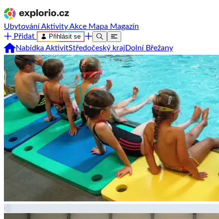
Ubytování
Aktivity
Akce
Mapa
Magazín
Přidat
Přihlásit se
Nabídka Aktivit
Středočeský kraj
Dolní Břežany